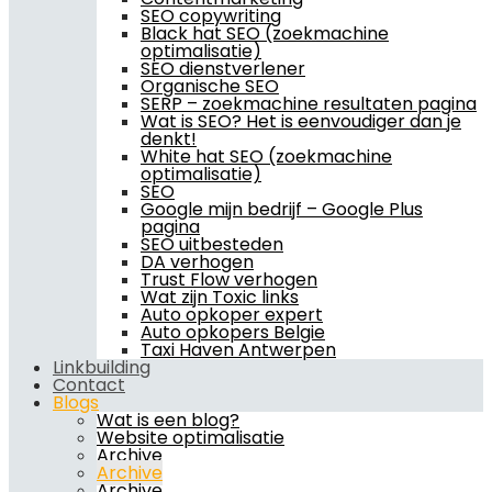
SEO copywriting
Black hat SEO (zoekmachine
optimalisatie)
SEO dienstverlener
Organische SEO
SERP – zoekmachine resultaten pagina
Wat is SEO? Het is eenvoudiger dan je
denkt!
White hat SEO (zoekmachine
optimalisatie)
SEO
Google mijn bedrijf – Google Plus
pagina
SEO uitbesteden
DA verhogen
Trust Flow verhogen
Wat zijn Toxic links
Auto opkoper expert
Auto opkopers Belgie
Taxi Haven Antwerpen
Linkbuilding
Contact
Blogs
Wat is een blog?
Website optimalisatie
Archive
Archive
Archive