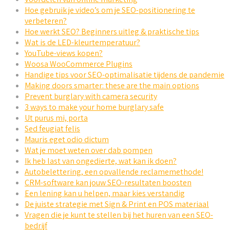
Hoe gebruik je video’s om je SEO-positionering te
verbeteren?
Hoe werkt SEO? Beginners uitleg & praktische tips
Wat is de LED-kleurtemperatuur?
YouTube-views kopen?
Woosa WooCommerce Plugins
Handige tips voor SEO-optimalisatie tijdens de pandemie
Making doors smarter: these are the main options
Prevent burglary with camera security
3 ways to make your home burglary safe
Ut purus mi, porta
Sed feugiat felis
Mauris eget odio dictum
Wat je moet weten over dab pompen
Ik heb last van ongedierte, wat kan ik doen?
Autobelettering, een opvallende reclamemethode!
CRM-software kan jouw SEO-resultaten boosten
Een lening kan u helpen, maar kies verstandig
De juiste strategie met Sign & Print en POS materiaal
Vragen die je kunt te stellen bij het huren van een SEO-
bedrijf