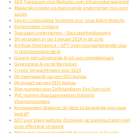
SEO Toepassen voor Websites over Infraroodverwarming
Makkelijk groeien als beginnende ondernemer: tips voor
succes
Seo en Linkbuilding Strategie voor Jouw Bikini Website
Slotenmaker Limburg
Duurzaam ondernemen – Duurzaamheidsexpert
Dit verandert er per 1 januari 2024 in de zorg:
Artificial Intelligence – GPT-3 een toonaangevende stap
in tekstgerelateerde AI
Google met uitgebreide AI-kit voor ontwikkelaars
Generatieve AI op de Werkvloer
Crypto: Verwachtingen voor 2024
De meerwaarde van een SEO bureau
De impact van een SEO-bureau
Btw-nummer voor Zelfstandigen: Een Overzicht
PVC vloeren: Duurzaamheid en Stijlvolle
Vloeroplossingen
Kernwaarden: Waarom zijn deze zo belangrijk voor jouw
bedrijf?
SEO voor bikini website: Domineer de zoekresultaten met
onze effectieve strategie
Met je auto recycling website hoog scoren in Google