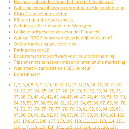
Hoe pak je als ondernemer het internet beleid aan?
Wat is het verschil tussen content marketing en bloggen
Risico’s van het internetten
iPhone reparatie door experts
Webdesign West-Vlaanderen, Waregem
Leuke relatiegeschenken voor de IT-branche
Wat kan RBG Finance voor jouw bedrijf betekenen?
Online marketing advies en tips
Datingsites top 10
De juiste webshop software voor jouw onderneming
Tips om niets te hoeven missen binnen online marketing
Wat moet ik aanbieden als SEO bureau?
Domeinnaam
1
,
2
,
3
,
4
,
5
,
6
,
7
,
8
,
9
,
10
,
11
,
12
,
13
,
14
,
15
,
16
,
17
,
18
,
19
,
20
,
21
,
22
,
23
,
24
,
25
,
26
,
27
,
28
,
29
,
30
,
31
,
32
,
33
,
34
,
35
,
36
,
37
,
38
,
39
,
40
,
41
,
42
,
43
,
44
,
45
,
46
,
47
,
48
,
49
,
50
,
51
,
52
,
53
,
54
,
55
,
56
,
57
,
58
,
59
,
60
,
61
,
62
,
63
,
64
,
65
,
66
,
67
,
68
,
69
,
70
,
71
,
72
,
73
,
74
,
75
,
76
,
77
,
78
,
79
,
80
,
81
,
82
,
83
,
84
,
85
,
86
,
87
,
88
,
89
,
90
,
91
,
92
,
93
,
94
,
95
,
96
,
97
,
98
,
99
,
100
,
101
,
102
,
103
,
104
,
105
,
106
,
107
,
108
,
109
,
110
,
111
,
112
,
113
,
114
,
115
,
116
,
117
,
118
,
119
,
120
,
121
,
122
,
123
,
124
,
125
,
126
,
127
,