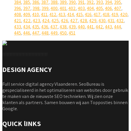
384
,
385
,
386
,
387
,
388
,
389
,
390
,
391
,
392
,
393
,
394
,
395
,
396
,
397
,
398
,
399
,
400
,
401
,
402
,
403
,
404
,
405
,
406
,
407
,
408
,
409
,
410
,
411
,
412
,
413
,
414
,
415
,
416
,
417
,
418
,
419
,
420
,
421
,
422
,
423
,
424
,
425
,
426
,
427
,
428
,
429
,
430
,
431
,
432
,
433
,
434
,
435
,
436
,
437
,
438
,
439
,
440
,
441
,
442
,
443
,
444
,
445
,
446
,
447
,
448
,
449
,
450
,
451
fffffffffffffffffffffffffffffff
DESIGN AGENCY
Full service digital agency Vlaanderen. SeoBureau is
gespecialiseerd in het optimaliseren van websites door gebruik
te maken van de nieuwste SEO technieken. Wij zien onze
klanten als partners. Samen bouwen wij aan Topposties binnen
Google.
QUICK lINKS