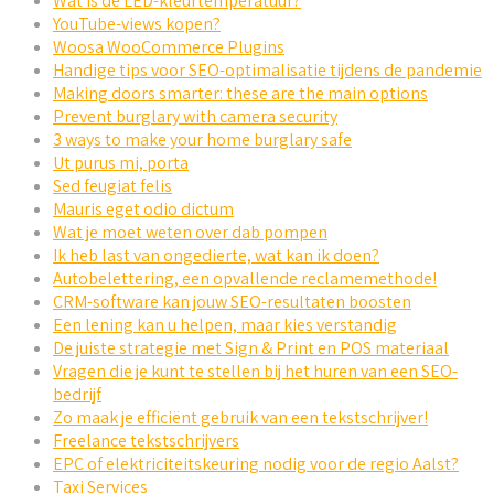
Wat is de LED-kleurtemperatuur?
YouTube-views kopen?
Woosa WooCommerce Plugins
Handige tips voor SEO-optimalisatie tijdens de pandemie
Making doors smarter: these are the main options
Prevent burglary with camera security
3 ways to make your home burglary safe
Ut purus mi, porta
Sed feugiat felis
Mauris eget odio dictum
Wat je moet weten over dab pompen
Ik heb last van ongedierte, wat kan ik doen?
Autobelettering, een opvallende reclamemethode!
CRM-software kan jouw SEO-resultaten boosten
Een lening kan u helpen, maar kies verstandig
De juiste strategie met Sign & Print en POS materiaal
Vragen die je kunt te stellen bij het huren van een SEO-
bedrijf
Zo maak je efficiënt gebruik van een tekstschrijver!
Freelance tekstschrijvers
EPC of elektriciteitskeuring nodig voor de regio Aalst?
Taxi Services