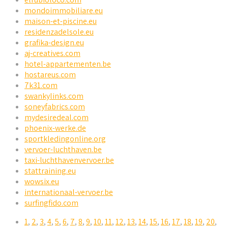
mondoimmobiliare.eu
maison-et-piscine.eu
residenzadelsole.eu
grafika-design.eu
aj-creatives.com
hotel-appartementen.be
hostareus.com
7k31.com
swankylinks.com
soneyfabrics.com
mydesiredeal.com
phoenix-werke.de
sportkledingonline.org
vervoer-luchthaven.be
taxi-luchthavenvervoer.be
stattraining.eu
wowsix.eu
internationaal-vervoer.be
surfingfido.com
1
,
2
,
3
,
4
,
5
,
6
,
7
,
8
,
9
,
10
,
11
,
12
,
13
,
14
,
15
,
16
,
17
,
18
,
19
,
20
,