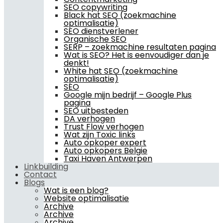
SEO copywriting
Black hat SEO (zoekmachine
optimalisatie)
SEO dienstverlener
Organische SEO
SERP – zoekmachine resultaten pagina
Wat is SEO? Het is eenvoudiger dan je
denkt!
White hat SEO (zoekmachine
optimalisatie)
SEO
Google mijn bedrijf – Google Plus
pagina
SEO uitbesteden
DA verhogen
Trust Flow verhogen
Wat zijn Toxic links
Auto opkoper expert
Auto opkopers Belgie
Taxi Haven Antwerpen
Linkbuilding
Contact
Blogs
Wat is een blog?
Website optimalisatie
Archive
Archive
Archive