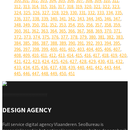
300
,
301
,
302
,
303
,
304
,
305
,
306
,
307
,
308
,
309
,
310
,
311
,
312
,
313
,
314
,
315
,
316
,
317
,
318
,
319
,
320
,
321
,
322
,
323
,
324
,
325
,
326
,
327
,
328
,
329
,
330
,
331
,
332
,
333
,
334
,
335
,
336
,
337
,
338
,
339
,
340
,
341
,
342
,
343
,
344
,
345
,
346
,
347
,
348
,
349
,
350
,
351
,
352
,
353
,
354
,
355
,
356
,
357
,
358
,
359
,
360
,
361
,
362
,
363
,
364
,
365
,
366
,
367
,
368
,
369
,
370
,
371
,
372
,
373
,
374
,
375
,
376
,
377
,
378
,
379
,
380
,
381
,
382
,
383
,
384
,
385
,
386
,
387
,
388
,
389
,
390
,
391
,
392
,
393
,
394
,
395
,
396
,
397
,
398
,
399
,
400
,
401
,
402
,
403
,
404
,
405
,
406
,
407
,
408
,
409
,
410
,
411
,
412
,
413
,
414
,
415
,
416
,
417
,
418
,
419
,
420
,
421
,
422
,
423
,
424
,
425
,
426
,
427
,
428
,
429
,
430
,
431
,
432
,
433
,
434
,
435
,
436
,
437
,
438
,
439
,
440
,
441
,
442
,
443
,
444
,
445
,
446
,
447
,
448
,
449
,
450
,
451
fffffffffffffffffffffffffffffff
DESIGN AGENCY
Full service digital agency Vlaanderen. SeoBureau is