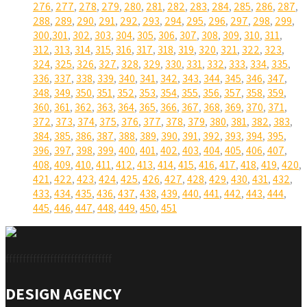
276
,
277
,
278
,
279
,
280
,
281
,
282
,
283
,
284
,
285
,
286
,
287
,
288
,
289
,
290
,
291
,
292
,
293
,
294
,
295
,
296
,
297
,
298
,
299
,
300
,
301
,
302
,
303
,
304
,
305
,
306
,
307
,
308
,
309
,
310
,
311
,
312
,
313
,
314
,
315
,
316
,
317
,
318
,
319
,
320
,
321
,
322
,
323
,
324
,
325
,
326
,
327
,
328
,
329
,
330
,
331
,
332
,
333
,
334
,
335
,
336
,
337
,
338
,
339
,
340
,
341
,
342
,
343
,
344
,
345
,
346
,
347
,
348
,
349
,
350
,
351
,
352
,
353
,
354
,
355
,
356
,
357
,
358
,
359
,
360
,
361
,
362
,
363
,
364
,
365
,
366
,
367
,
368
,
369
,
370
,
371
,
372
,
373
,
374
,
375
,
376
,
377
,
378
,
379
,
380
,
381
,
382
,
383
,
384
,
385
,
386
,
387
,
388
,
389
,
390
,
391
,
392
,
393
,
394
,
395
,
396
,
397
,
398
,
399
,
400
,
401
,
402
,
403
,
404
,
405
,
406
,
407
,
408
,
409
,
410
,
411
,
412
,
413
,
414
,
415
,
416
,
417
,
418
,
419
,
420
,
421
,
422
,
423
,
424
,
425
,
426
,
427
,
428
,
429
,
430
,
431
,
432
,
433
,
434
,
435
,
436
,
437
,
438
,
439
,
440
,
441
,
442
,
443
,
444
,
445
,
446
,
447
,
448
,
449
,
450
,
451
fffffffffffffffffffffffffffffff
DESIGN AGENCY