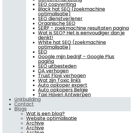
SEO copywriting
Black hat SEO (zoekmachine
optimalisatie)
SEO dienstverlener
Organische SEO
SERP – zoekmachine resultaten pagina
Wat is SEO? Het is eenvoudiger dan je
denkt!
White hat SEO (zoekmachine
optimalisatie)
SEO
Google mijn bedrijf – Google Plus
pagina
SEO uitbesteden
DA verhogen
Trust Flow verhogen
Wat zijn Toxic links
Auto opkoper expert
Auto opkopers Belgie
Taxi Haven Antwerpen
Linkbuilding
Contact
Blogs
Wat is een blog?
Website optimalisatie
Archive
Archive
Archive