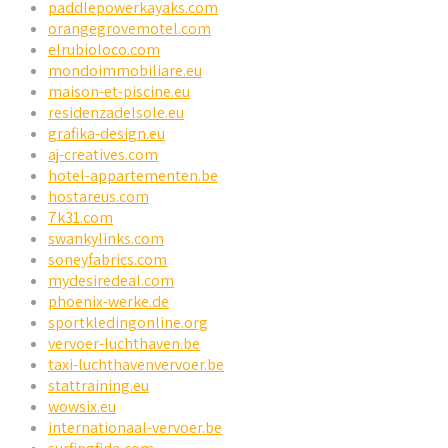
paddlepowerkayaks.com
orangegrovemotel.com
elrubioloco.com
mondoimmobiliare.eu
maison-et-piscine.eu
residenzadelsole.eu
grafika-design.eu
aj-creatives.com
hotel-appartementen.be
hostareus.com
7k31.com
swankylinks.com
soneyfabrics.com
mydesiredeal.com
phoenix-werke.de
sportkledingonline.org
vervoer-luchthaven.be
taxi-luchthavenvervoer.be
stattraining.eu
wowsix.eu
internationaal-vervoer.be