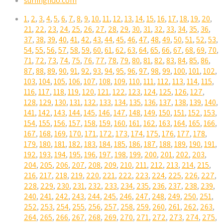
surfingfido.com
1
,
2
,
3
,
4
,
5
,
6
,
7
,
8
,
9
,
10
,
11
,
12
,
13
,
14
,
15
,
16
,
17
,
18
,
19
,
20
,
21
,
22
,
23
,
24
,
25
,
26
,
27
,
28
,
29
,
30
,
31
,
32
,
33
,
34
,
35
,
36
,
37
,
38
,
39
,
40
,
41
,
42
,
43
,
44
,
45
,
46
,
47
,
48
,
49
,
50
,
51
,
52
,
53
,
54
,
55
,
56
,
57
,
58
,
59
,
60
,
61
,
62
,
63
,
64
,
65
,
66
,
67
,
68
,
69
,
70
,
71
,
72
,
73
,
74
,
75
,
76
,
77
,
78
,
79
,
80
,
81
,
82
,
83
,
84
,
85
,
86
,
87
,
88
,
89
,
90
,
91
,
92
,
93
,
94
,
95
,
96
,
97
,
98
,
99
,
100
,
101
,
102
,
103
,
104
,
105
,
106
,
107
,
108
,
109
,
110
,
111
,
112
,
113
,
114
,
115
,
116
,
117
,
118
,
119
,
120
,
121
,
122
,
123
,
124
,
125
,
126
,
127
,
128
,
129
,
130
,
131
,
132
,
133
,
134
,
135
,
136
,
137
,
138
,
139
,
140
,
141
,
142
,
143
,
144
,
145
,
146
,
147
,
148
,
149
,
150
,
151
,
152
,
153
,
154
,
155
,
156
,
157
,
158
,
159
,
160
,
161
,
162
,
163
,
164
,
165
,
166
,
167
,
168
,
169
,
170
,
171
,
172
,
173
,
174
,
175
,
176
,
177
,
178
,
179
,
180
,
181
,
182
,
183
,
184
,
185
,
186
,
187
,
188
,
189
,
190
,
191
,
192
,
193
,
194
,
195
,
196
,
197
,
198
,
199
,
200
,
201
,
202
,
203
,
204
,
205
,
206
,
207
,
208
,
209
,
210
,
211
,
212
,
213
,
214
,
215
,
216
,
217
,
218
,
219
,
220
,
221
,
222
,
223
,
224
,
225
,
226
,
227
,
228
,
229
,
230
,
231
,
232
,
233
,
234
,
235
,
236
,
237
,
238
,
239
,
240
,
241
,
242
,
243
,
244
,
245
,
246
,
247
,
248
,
249
,
250
,
251
,
252
,
253
,
254
,
255
,
256
,
257
,
258
,
259
,
260
,
261
,
262
,
263
,
264
,
265
,
266
,
267
,
268
,
269
,
270
,
271
,
272
,
273
,
274
,
275
,