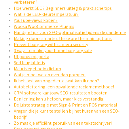
verbeteren?
Hoe werkt SEO? Beginners uitleg & praktische tips
Wat is de LED-kleurtemperatuur?
YouTube-views kopen?
Woosa WooCommerce Plugins
Handige tips voor SEO-optimalisatie tijdens de pandemie
Making doors smarter: these are the main options
Prevent burglary with camera security
3 ways to make your home burglary safe
Ut purus mi, porta
Sed feugiat felis
Mauris eget odio dictum
Wat je moet weten over dab pompen
Ik heb last van ongedierte, wat kan ik doen?
Autobelettering, een opvallende reclamemethode!
CRM-software kan jouw SEO-resultaten boosten
Een lening kan u helpen, maar kies verstandig
De juiste strategie met Sign & Print en POS materiaal
Vragen die je kunt te stellen bij het huren van een SEO-
bedrijf
Zo maak je efficiënt gebruik van een tekstschrijver!