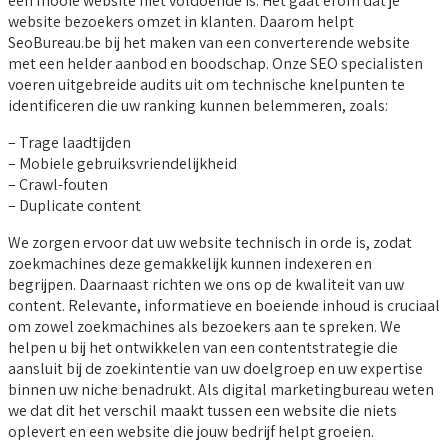
een mooie website niet voldoende is. Het gaat erom dat je
website bezoekers omzet in klanten. Daarom helpt
SeoBureau.be bij het maken van een converterende website
met een helder aanbod en boodschap. Onze SEO specialisten
voeren uitgebreide audits uit om technische knelpunten te
identificeren die uw ranking kunnen belemmeren, zoals:
– Trage laadtijden
– Mobiele gebruiksvriendelijkheid
– Crawl-fouten
– Duplicate content
We zorgen ervoor dat uw website technisch in orde is, zodat
zoekmachines deze gemakkelijk kunnen indexeren en
begrijpen. Daarnaast richten we ons op de kwaliteit van uw
content. Relevante, informatieve en boeiende inhoud is cruciaal
om zowel zoekmachines als bezoekers aan te spreken. We
helpen u bij het ontwikkelen van een contentstrategie die
aansluit bij de zoekintentie van uw doelgroep en uw expertise
binnen uw niche benadrukt. Als digital marketingbureau weten
we dat dit het verschil maakt tussen een website die niets
oplevert en een website die jouw bedrijf helpt groeien.