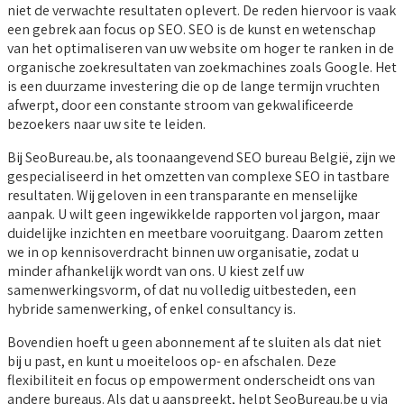
niet de verwachte resultaten oplevert. De reden hiervoor is vaak
een gebrek aan focus op SEO. SEO is de kunst en wetenschap
van het optimaliseren van uw website om hoger te ranken in de
organische zoekresultaten van zoekmachines zoals Google. Het
is een duurzame investering die op de lange termijn vruchten
afwerpt, door een constante stroom van gekwalificeerde
bezoekers naar uw site te leiden.
Bij SeoBureau.be, als toonaangevend SEO bureau België, zijn we
gespecialiseerd in het omzetten van complexe SEO in tastbare
resultaten. Wij geloven in een transparante en menselijke
aanpak. U wilt geen ingewikkelde rapporten vol jargon, maar
duidelijke inzichten en meetbare vooruitgang. Daarom zetten
we in op kennisoverdracht binnen uw organisatie, zodat u
minder afhankelijk wordt van ons. U kiest zelf uw
samenwerkingsvorm, of dat nu volledig uitbesteden, een
hybride samenwerking, of enkel consultancy is.
Bovendien hoeft u geen abonnement af te sluiten als dat niet
bij u past, en kunt u moeiteloos op- en afschalen. Deze
flexibiliteit en focus op empowerment onderscheidt ons van
andere bureaus. Als dat u aanspreekt, helpt SeoBureau.be u via