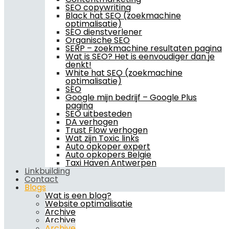
SEO copywriting
Black hat SEO (zoekmachine
optimalisatie)
SEO dienstverlener
Organische SEO
SERP – zoekmachine resultaten pagina
Wat is SEO? Het is eenvoudiger dan je
denkt!
White hat SEO (zoekmachine
optimalisatie)
SEO
Google mijn bedrijf – Google Plus
pagina
SEO uitbesteden
DA verhogen
Trust Flow verhogen
Wat zijn Toxic links
Auto opkoper expert
Auto opkopers Belgie
Taxi Haven Antwerpen
Linkbuilding
Contact
Blogs
Wat is een blog?
Website optimalisatie
Archive
Archive
Archive