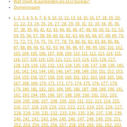
Wat moet ik aanbieden als SEO bureau?
Domeinnaam
1
,
2
,
3
,
4
,
5
,
6
,
7
,
8
,
9
,
10
,
11
,
12
,
13
,
14
,
15
,
16
,
17
,
18
,
19
,
20
,
21
,
22
,
23
,
24
,
25
,
26
,
27
,
28
,
29
,
30
,
31
,
32
,
33
,
34
,
35
,
36
,
37
,
38
,
39
,
40
,
41
,
42
,
43
,
44
,
45
,
46
,
47
,
48
,
49
,
50
,
51
,
52
,
53
,
54
,
55
,
56
,
57
,
58
,
59
,
60
,
61
,
62
,
63
,
64
,
65
,
66
,
67
,
68
,
69
,
70
,
71
,
72
,
73
,
74
,
75
,
76
,
77
,
78
,
79
,
80
,
81
,
82
,
83
,
84
,
85
,
86
,
87
,
88
,
89
,
90
,
91
,
92
,
93
,
94
,
95
,
96
,
97
,
98
,
99
,
100
,
101
,
102
,
103
,
104
,
105
,
106
,
107
,
108
,
109
,
110
,
111
,
112
,
113
,
114
,
115
,
116
,
117
,
118
,
119
,
120
,
121
,
122
,
123
,
124
,
125
,
126
,
127
,
128
,
129
,
130
,
131
,
132
,
133
,
134
,
135
,
136
,
137
,
138
,
139
,
140
,
141
,
142
,
143
,
144
,
145
,
146
,
147
,
148
,
149
,
150
,
151
,
152
,
153
,
154
,
155
,
156
,
157
,
158
,
159
,
160
,
161
,
162
,
163
,
164
,
165
,
166
,
167
,
168
,
169
,
170
,
171
,
172
,
173
,
174
,
175
,
176
,
177
,
178
,
179
,
180
,
181
,
182
,
183
,
184
,
185
,
186
,
187
,
188
,
189
,
190
,
191
,
192
,
193
,
194
,
195
,
196
,
197
,
198
,
199
,
200
,
201
,
202
,
203
,
204
,
205
,
206
,
207
,
208
,
209
,
210
,
211
,
212
,
213
,
214
,
215
,
216
,
217
,
218
,
219
,
220
,
221
,
222
,
223
,
224
,
225
,
226
,
227
,
228
,
229
,
230
,
231
,
232
,
233
,
234
,
235
,
236
,
237
,
238
,
239
,
240
,
241
,
242
,
243
,
244
,
245
,
246
,
247
,
248
,
249
,
250
,
251
,
252
,
253
,
254
,
255
,
256
,
257
,
258
,
259
,
260
,
261
,
262
,
263
,