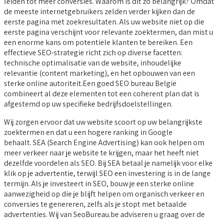
leiden tot meer conversies. Waarom is dit zo belangrijk? Omdat
de meeste internetgebruikers zelden verder kijken dan de
eerste pagina met zoekresultaten. Als uw website niet op die
eerste pagina verschijnt voor relevante zoektermen, dan mist u
een enorme kans om potentiële klanten te bereiken. Een
effectieve SEO-strategie richt zich op diverse facetten:
technische optimalisatie van de website, inhoudelijke
relevantie (content marketing), en het opbouwen van een
sterke online autoriteit.Een goed SEO bureau België
combineert al deze elementen tot een coherent plan dat is
afgestemd op uw specifieke bedrijfsdoelstellingen.
Wij zorgen ervoor dat uw website scoort op uw belangrijkste
zoektermen en dat u een hogere ranking in Google
behaalt. SEA (Search Engine Advertising) kan ook helpen om
meer verkeer naar je website te krijgen, maar het heeft niet
dezelfde voordelen als SEO. Bij SEA betaal je namelijk voor elke
klik op je advertentie, terwijl SEO een investering is in de lange
termijn. Als je investeert in SEO, bouw je een sterke online
aanwezigheid op die je blijft helpen om organisch verkeer en
conversies te genereren, zelfs als je stopt met betaalde
advertenties. Wij van SeoBureau.be adviseren u graag over de