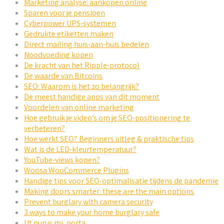
Marketing analyse: aankopen online
Sparen voor je pensioen
Cyberpower UPS-systemen
Gedrukte etiketten maken
Direct mailing huis-aan-huis bedelen
Noodvoeding kopen
De kracht van het Ripple-protocol
De waarde van Bitcoins
SEO: Waarom is het zo belangrijk?
De meest handige apps van dit moment
Voordelen van online marketing
Hoe gebruik je video’s om je SEO-positionering te
verbeteren?
Hoe werkt SEO? Beginners uitleg & praktische tips
Wat is de LED-kleurtemperatuur?
YouTube-views kopen?
Woosa WooCommerce Plugins
Handige tips voor SEO-optimalisatie tijdens de pandemie
Making doors smarter: these are the main options
Prevent burglary with camera security
3 ways to make your home burglary safe
Ut purus mi, porta