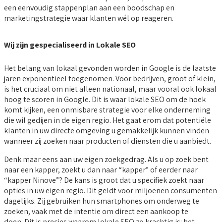
een eenvoudig stappenplan aan een boodschap en
marketingstrategie waar klanten wél op reageren.
Wij zijn gespecialiseerd in Lokale SEO
Het belang van lokaal gevonden worden in Google is de laatste
jaren exponentieel toegenomen. Voor bedrijven, groot of klein,
is het cruciaal om niet alleen nationaal, maar vooral ook lokaal
hoog te scoren in Google. Dit is waar lokale SEO om de hoek
komt kijken, een onmisbare strategie voor elke onderneming
die wil gedijen in de eigen regio. Het gaat erom dat potentiële
klanten in uw directe omgeving u gemakkelijk kunnen vinden
wanneer zij zoeken naar producten of diensten die u aanbiedt.
Denk maar eens aan uw eigen zoekgedrag. Als u op zoek bent
naar een kapper, zoekt u dan naar “kapper” of eerder naar
“kapper Ninove”? De kans is groot dat u specifiek zoekt naar
opties in uw eigen regio. Dit geldt voor miljoenen consumenten
dagelijks. Zij gebruiken hun smartphones om onderweg te
zoeken, vaak met de intentie om direct een aankoop te
doen. Dit is precies waarom lokale SEO zo krachtig is: het