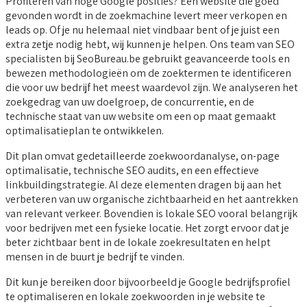
Profiteren van hoge Google posities? Een website die goed
gevonden wordt in de zoekmachine levert meer verkopen en
leads op. Of je nu helemaal niet vindbaar bent of je juist een
extra zetje nodig hebt, wij kunnen je helpen. Ons team van SEO
specialisten bij SeoBureau.be gebruikt geavanceerde tools en
bewezen methodologieën om de zoektermen te identificeren
die voor uw bedrijf het meest waardevol zijn. We analyseren het
zoekgedrag van uw doelgroep, de concurrentie, en de
technische staat van uw website om een op maat gemaakt
optimalisatieplan te ontwikkelen.
Dit plan omvat gedetailleerde zoekwoordanalyse, on-page
optimalisatie, technische SEO audits, en een effectieve
linkbuildingstrategie. Al deze elementen dragen bij aan het
verbeteren van uw organische zichtbaarheid en het aantrekken
van relevant verkeer. Bovendien is lokale SEO vooral belangrijk
voor bedrijven met een fysieke locatie. Het zorgt ervoor dat je
beter zichtbaar bent in de lokale zoekresultaten en helpt
mensen in de buurt je bedrijf te vinden.
Dit kun je bereiken door bijvoorbeeld je Google bedrijfsprofiel
te optimaliseren en lokale zoekwoorden in je website te