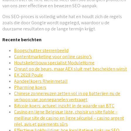
van ons zeer effectieve en bewezen SEO-aanpak.
Ons SEO-proces is volledig white hat en houdt zich de regels
zoals die door Google wordt opgelegd, waardoor u de
duurzame resultaten op de lange termijn krijgt.
Recente berichten
Boogschutter sterrenbeeld
Contentmarketing voor online casino’s
Houtskeletbouw specialist ModuleHome
Onrust op de beurs, maar AEX sluit met bescheiden winst
EK 2028 Poule
Aandeelkoers Rheinmetall
Pharming koers
Chinese zonnereuzen zetten vol in op batterijen nu de
verkoop van zonnepanelen vertraagt
Bitcoin koers: actueel inzicht in de waarde van BTC
Casino en ligne Belgique liste, choisir un site fiable –
meilleur site de casino en ligne sécurisé – casino argent
réel, avis et paiements sûrs
Effectieve linkbuilding: hoe kwalitatieve links uw SEO