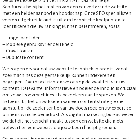
website bezoekers omzet in klanten. Daarom helpt
SeoBureau.be bij het maken van een converterende website
met een helder aanbod en boodschap. Onze SEO specialisten
voeren uitgebreide audits uit om technische knelpunten te
identificeren die uw ranking kunnen belemmeren, zoals:
– Trage laadtijden
– Mobiele gebruiksvriendelijkheid
– Crawl-fouten
– Duplicate content
We zorgen ervoor dat uw website technisch in orde is, zodat
zoekmachines deze gemakkelijk kunnen indexeren en
begrijpen. Daarnaast richten we ons op de kwaliteit van uw
content. Relevante, informatieve en boeiende inhoud is cruciaal
om zowel zoekmachines als bezoekers aan te spreken. We
helpen u bij het ontwikkelen van een contentstrategie die
aansluit bij de zoekintentie van uw doelgroep en uw expertise
binnen uw niche benadrukt. Als digital marketingbureau weten
we dat dit het verschil maakt tussen een website die niets
oplevert en een website die jouw bedrijf helpt groeien.
Onze aanpak is gebaseerd op data en niet op aannames, wat