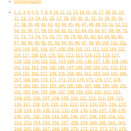
Domeinnaam
1
,
2
,
3
,
4
,
5
,
6
,
7
,
8
,
9
,
10
,
11
,
12
,
13
,
14
,
15
,
16
,
17
,
18
,
19
,
20
,
21
,
22
,
23
,
24
,
25
,
26
,
27
,
28
,
29
,
30
,
31
,
32
,
33
,
34
,
35
,
36
,
37
,
38
,
39
,
40
,
41
,
42
,
43
,
44
,
45
,
46
,
47
,
48
,
49
,
50
,
51
,
52
,
53
,
54
,
55
,
56
,
57
,
58
,
59
,
60
,
61
,
62
,
63
,
64
,
65
,
66
,
67
,
68
,
69
,
70
,
71
,
72
,
73
,
74
,
75
,
76
,
77
,
78
,
79
,
80
,
81
,
82
,
83
,
84
,
85
,
86
,
87
,
88
,
89
,
90
,
91
,
92
,
93
,
94
,
95
,
96
,
97
,
98
,
99
,
100
,
101
,
102
,
103
,
104
,
105
,
106
,
107
,
108
,
109
,
110
,
111
,
112
,
113
,
114
,
115
,
116
,
117
,
118
,
119
,
120
,
121
,
122
,
123
,
124
,
125
,
126
,
127
,
128
,
129
,
130
,
131
,
132
,
133
,
134
,
135
,
136
,
137
,
138
,
139
,
140
,
141
,
142
,
143
,
144
,
145
,
146
,
147
,
148
,
149
,
150
,
151
,
152
,
153
,
154
,
155
,
156
,
157
,
158
,
159
,
160
,
161
,
162
,
163
,
164
,
165
,
166
,
167
,
168
,
169
,
170
,
171
,
172
,
173
,
174
,
175
,
176
,
177
,
178
,
179
,
180
,
181
,
182
,
183
,
184
,
185
,
186
,
187
,
188
,
189
,
190
,
191
,
192
,
193
,
194
,
195
,
196
,
197
,
198
,
199
,
200
,
201
,
202
,
203
,
204
,
205
,
206
,
207
,
208
,
209
,
210
,
211
,
212
,
213
,
214
,
215
,
216
,
217
,
218
,
219
,
220
,
221
,
222
,
223
,
224
,
225
,
226
,
227
,
228
,
229
,
230
,
231
,
232
,
233
,
234
,
235
,
236
,
237
,
238
,
239
,
240
,
241
,
242
,
243
,
244
,
245
,
246
,
247
,
248
,
249
,
250
,
251
,
252
,
253
,
254
,
255
,
256
,
257
,
258
,
259
,
260
,
261
,
262
,
263
,
264
,
265
,
266
,
267
,
268
,
269
,
270
,
271
,
272
,
273
,
274
,
275
,