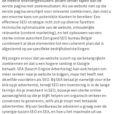
de meeste internetgebruikers zelden verder kijken dan de
eerste pagina met zoekresultaten. Als uw website niet op die
eerste pagina verschijnt voor relevante zoektermen, dan mist u
een enorme kans om potentiële klanten te bereiken. Een
effectieve SEO-strategie richt zich op diverse facetten:
technische optimalisatie van de website, inhoudelijke
relevantie (content marketing), en het opbouwen van een
sterke online autoriteit.Een goed SEO bureau België
combineert al deze elementen tot een coherent plan dat is
afgestemd op uw specifieke bedrijfsdoelstellingen.
Wij zorgen ervoor dat uw website scoort op uw belangrijkste
zoektermen en dat u een hogere ranking in Google
behaalt. SEA (Search Engine Advertising) kan ook helpen om
meer verkeer naar je website te krijgen, maar het heeft niet
dezelfde voordelen als SEO. Bij SEA betaal je namelijk voor elke
klik op je advertentie, terwijl SEO een investering is in de lange
termijn. Als je investeert in SEO, bouw je een sterke online
aanwezigheid op die je blijft helpen om organisch verkeer en
conversies te genereren, zelfs als je stopt met betaalde
advertenties. Wij van SeoBureau.be adviseren u graag over de
synergie tussen SEO en SEA, en hoe u het maximale uit uw