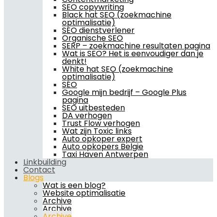
SEO copywriting
Black hat SEO (zoekmachine
optimalisatie)
SEO dienstverlener
Organische SEO
SERP – zoekmachine resultaten pagina
Wat is SEO? Het is eenvoudiger dan je
denkt!
White hat SEO (zoekmachine
optimalisatie)
SEO
Google mijn bedrijf – Google Plus
pagina
SEO uitbesteden
DA verhogen
Trust Flow verhogen
Wat zijn Toxic links
Auto opkoper expert
Auto opkopers Belgie
Taxi Haven Antwerpen
Linkbuilding
Contact
Blogs
Wat is een blog?
Website optimalisatie
Archive
Archive
Archive