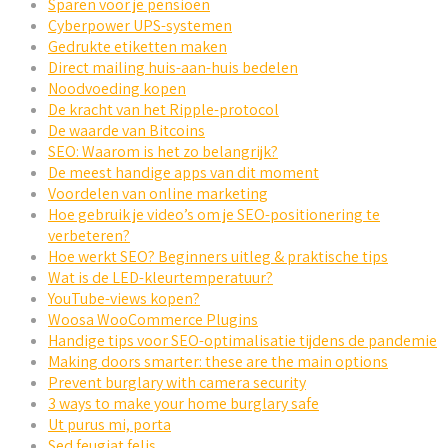
Sparen voor je pensioen
Cyberpower UPS-systemen
Gedrukte etiketten maken
Direct mailing huis-aan-huis bedelen
Noodvoeding kopen
De kracht van het Ripple-protocol
De waarde van Bitcoins
SEO: Waarom is het zo belangrijk?
De meest handige apps van dit moment
Voordelen van online marketing
Hoe gebruik je video’s om je SEO-positionering te
verbeteren?
Hoe werkt SEO? Beginners uitleg & praktische tips
Wat is de LED-kleurtemperatuur?
YouTube-views kopen?
Woosa WooCommerce Plugins
Handige tips voor SEO-optimalisatie tijdens de pandemie
Making doors smarter: these are the main options
Prevent burglary with camera security
3 ways to make your home burglary safe
Ut purus mi, porta
Sed feugiat felis