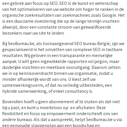
een gebrek aan focus op SEO. SEO is de kunst en wetenschap
van het optimaliseren van uw website om hoger te ranken in de
organische zoekresultaten van zoekmachines zoals Google. Het
is een duurzame investering die op de lange termijn vruchten
afwerpt, door een constante stroom van gekwalificeerde
bezoekers naar uw site te leiden.
Bij SeoBureau.be, als toonaangevend SEO bureau België, zijn we
gespecialiseerd in het omzetten van complexe SEO in tastbare
resultaten. Wij geloven in een transparante en menselijke
aanpak. U wilt geen ingewikkelde rapporten vol jargon, maar
duidelijke inzichten en meetbare vooruitgang. Daarom zetten
we in op kennisoverdracht binnen uw organisatie, zodat u
minder afhankelijk wordt van ons. U kiest zelf uw
samenwerkingsvorm, of dat nu volledig uitbesteden, een
hybride samenwerking, of enkel consultancy is.
Bovendien hoeft u geen abonnement af te sluiten als dat niet
bij u past, en kunt u moeiteloos op- en afschalen. Deze
flexibiliteit en focus op empowerment onderscheidt ons van
andere bureaus. Als dat u aanspreekt, helpt SeoBureau.be u via
een eenvoudig stappenplan aan een boodschap en