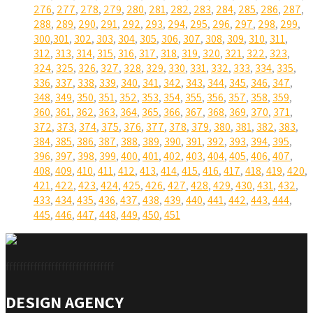
276
,
277
,
278
,
279
,
280
,
281
,
282
,
283
,
284
,
285
,
286
,
287
,
288
,
289
,
290
,
291
,
292
,
293
,
294
,
295
,
296
,
297
,
298
,
299
,
300
,
301
,
302
,
303
,
304
,
305
,
306
,
307
,
308
,
309
,
310
,
311
,
312
,
313
,
314
,
315
,
316
,
317
,
318
,
319
,
320
,
321
,
322
,
323
,
324
,
325
,
326
,
327
,
328
,
329
,
330
,
331
,
332
,
333
,
334
,
335
,
336
,
337
,
338
,
339
,
340
,
341
,
342
,
343
,
344
,
345
,
346
,
347
,
348
,
349
,
350
,
351
,
352
,
353
,
354
,
355
,
356
,
357
,
358
,
359
,
360
,
361
,
362
,
363
,
364
,
365
,
366
,
367
,
368
,
369
,
370
,
371
,
372
,
373
,
374
,
375
,
376
,
377
,
378
,
379
,
380
,
381
,
382
,
383
,
384
,
385
,
386
,
387
,
388
,
389
,
390
,
391
,
392
,
393
,
394
,
395
,
396
,
397
,
398
,
399
,
400
,
401
,
402
,
403
,
404
,
405
,
406
,
407
,
408
,
409
,
410
,
411
,
412
,
413
,
414
,
415
,
416
,
417
,
418
,
419
,
420
,
421
,
422
,
423
,
424
,
425
,
426
,
427
,
428
,
429
,
430
,
431
,
432
,
433
,
434
,
435
,
436
,
437
,
438
,
439
,
440
,
441
,
442
,
443
,
444
,
445
,
446
,
447
,
448
,
449
,
450
,
451
fffffffffffffffffffffffffffffff
DESIGN AGENCY