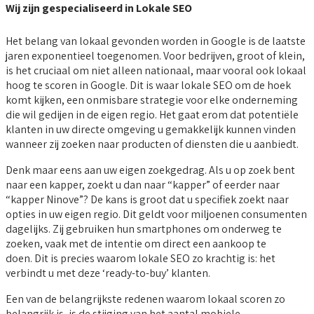
Wij zijn gespecialiseerd in Lokale SEO
Het belang van lokaal gevonden worden in Google is de laatste
jaren exponentieel toegenomen. Voor bedrijven, groot of klein,
is het cruciaal om niet alleen nationaal, maar vooral ook lokaal
hoog te scoren in Google. Dit is waar lokale SEO om de hoek
komt kijken, een onmisbare strategie voor elke onderneming
die wil gedijen in de eigen regio. Het gaat erom dat potentiële
klanten in uw directe omgeving u gemakkelijk kunnen vinden
wanneer zij zoeken naar producten of diensten die u aanbiedt.
Denk maar eens aan uw eigen zoekgedrag. Als u op zoek bent
naar een kapper, zoekt u dan naar “kapper” of eerder naar
“kapper Ninove”? De kans is groot dat u specifiek zoekt naar
opties in uw eigen regio. Dit geldt voor miljoenen consumenten
dagelijks. Zij gebruiken hun smartphones om onderweg te
zoeken, vaak met de intentie om direct een aankoop te
doen. Dit is precies waarom lokale SEO zo krachtig is: het
verbindt u met deze ‘ready-to-buy’ klanten.
Een van de belangrijkste redenen waarom lokaal scoren zo
belangrijk is, is de stijging van het aantal mobiele