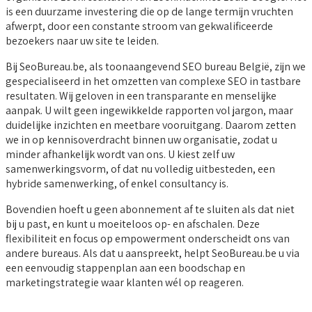
is een duurzame investering die op de lange termijn vruchten
afwerpt, door een constante stroom van gekwalificeerde
bezoekers naar uw site te leiden.
Bij SeoBureau.be, als toonaangevend SEO bureau België, zijn we
gespecialiseerd in het omzetten van complexe SEO in tastbare
resultaten. Wij geloven in een transparante en menselijke
aanpak. U wilt geen ingewikkelde rapporten vol jargon, maar
duidelijke inzichten en meetbare vooruitgang. Daarom zetten
we in op kennisoverdracht binnen uw organisatie, zodat u
minder afhankelijk wordt van ons. U kiest zelf uw
samenwerkingsvorm, of dat nu volledig uitbesteden, een
hybride samenwerking, of enkel consultancy is.
Bovendien hoeft u geen abonnement af te sluiten als dat niet
bij u past, en kunt u moeiteloos op- en afschalen. Deze
flexibiliteit en focus op empowerment onderscheidt ons van
andere bureaus. Als dat u aanspreekt, helpt SeoBureau.be u via
een eenvoudig stappenplan aan een boodschap en
marketingstrategie waar klanten wél op reageren.