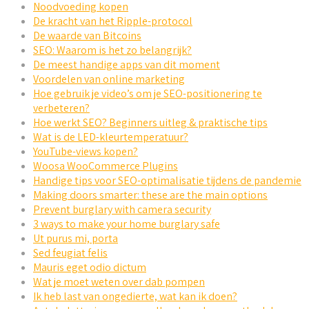
Noodvoeding kopen
De kracht van het Ripple-protocol
De waarde van Bitcoins
SEO: Waarom is het zo belangrijk?
De meest handige apps van dit moment
Voordelen van online marketing
Hoe gebruik je video’s om je SEO-positionering te
verbeteren?
Hoe werkt SEO? Beginners uitleg & praktische tips
Wat is de LED-kleurtemperatuur?
YouTube-views kopen?
Woosa WooCommerce Plugins
Handige tips voor SEO-optimalisatie tijdens de pandemie
Making doors smarter: these are the main options
Prevent burglary with camera security
3 ways to make your home burglary safe
Ut purus mi, porta
Sed feugiat felis
Mauris eget odio dictum
Wat je moet weten over dab pompen
Ik heb last van ongedierte, wat kan ik doen?