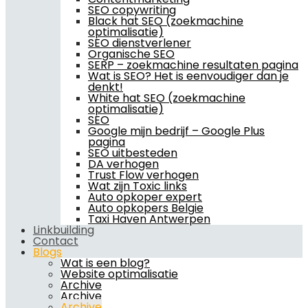
SEO copywriting
Black hat SEO (zoekmachine
optimalisatie)
SEO dienstverlener
Organische SEO
SERP – zoekmachine resultaten pagina
Wat is SEO? Het is eenvoudiger dan je
denkt!
White hat SEO (zoekmachine
optimalisatie)
SEO
Google mijn bedrijf – Google Plus
pagina
SEO uitbesteden
DA verhogen
Trust Flow verhogen
Wat zijn Toxic links
Auto opkoper expert
Auto opkopers Belgie
Taxi Haven Antwerpen
Linkbuilding
Contact
Blogs
Wat is een blog?
Website optimalisatie
Archive
Archive
Archive