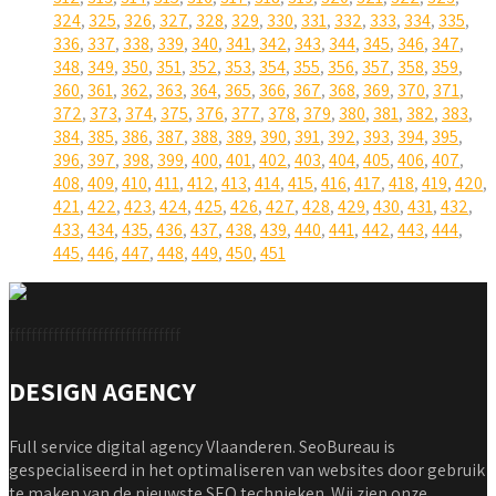
324
,
325
,
326
,
327
,
328
,
329
,
330
,
331
,
332
,
333
,
334
,
335
,
336
,
337
,
338
,
339
,
340
,
341
,
342
,
343
,
344
,
345
,
346
,
347
,
348
,
349
,
350
,
351
,
352
,
353
,
354
,
355
,
356
,
357
,
358
,
359
,
360
,
361
,
362
,
363
,
364
,
365
,
366
,
367
,
368
,
369
,
370
,
371
,
372
,
373
,
374
,
375
,
376
,
377
,
378
,
379
,
380
,
381
,
382
,
383
,
384
,
385
,
386
,
387
,
388
,
389
,
390
,
391
,
392
,
393
,
394
,
395
,
396
,
397
,
398
,
399
,
400
,
401
,
402
,
403
,
404
,
405
,
406
,
407
,
408
,
409
,
410
,
411
,
412
,
413
,
414
,
415
,
416
,
417
,
418
,
419
,
420
,
421
,
422
,
423
,
424
,
425
,
426
,
427
,
428
,
429
,
430
,
431
,
432
,
433
,
434
,
435
,
436
,
437
,
438
,
439
,
440
,
441
,
442
,
443
,
444
,
445
,
446
,
447
,
448
,
449
,
450
,
451
fffffffffffffffffffffffffffffff
DESIGN AGENCY
Full service digital agency Vlaanderen. SeoBureau is
gespecialiseerd in het optimaliseren van websites door gebruik
te maken van de nieuwste SEO technieken. Wij zien onze