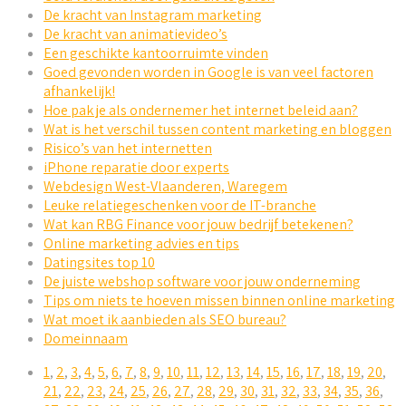
De kracht van Instagram marketing
De kracht van animatievideo’s
Een geschikte kantoorruimte vinden
Goed gevonden worden in Google is van veel factoren
afhankelijk!
Hoe pak je als ondernemer het internet beleid aan?
Wat is het verschil tussen content marketing en bloggen
Risico’s van het internetten
iPhone reparatie door experts
Webdesign West-Vlaanderen, Waregem
Leuke relatiegeschenken voor de IT-branche
Wat kan RBG Finance voor jouw bedrijf betekenen?
Online marketing advies en tips
Datingsites top 10
De juiste webshop software voor jouw onderneming
Tips om niets te hoeven missen binnen online marketing
Wat moet ik aanbieden als SEO bureau?
Domeinnaam
1
,
2
,
3
,
4
,
5
,
6
,
7
,
8
,
9
,
10
,
11
,
12
,
13
,
14
,
15
,
16
,
17
,
18
,
19
,
20
,
21
,
22
,
23
,
24
,
25
,
26
,
27
,
28
,
29
,
30
,
31
,
32
,
33
,
34
,
35
,
36
,