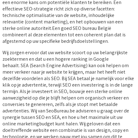
een enorme kans om potentiële klanten te bereiken. Een
effectieve SEO-strategie richt zich op diverse facetten:
technische optimalisatie van de website, inhoudelijke
relevantie (content marketing), en het opbouwen van een
sterke online autoriteit.Een goed SEO bureau België
combineert al deze elementen tot een coherent plan dat is
afgestemd op uw specifieke bedrijfsdoelstellingen.
Wij zorgen ervoor dat uw website scoort op uw belangrijkste
zoektermen en dat u een hogere ranking in Google
behaalt. SEA (Search Engine Advertising) kan ook helpen om
meer verkeer naar je website te krijgen, maar het heeft niet
dezelfde voordelen als SEO. Bij SEA betaal je namelijk voor elke
klik op je advertentie, terwijl SEO een investering is in de lange
termijn. Als je investeert in SEO, bouw je een sterke online
aanwezigheid op die je blijft helpen om organisch verkeer en
conversies te genereren, zelfs als je stopt met betaalde
advertenties. Wij van SeoBureau.be adviseren u graag over de
synergie tussen SEO en SEA, en hoe u het maximale uit uw
online marketingbudget kunt halen. Wij geloven dat een
doeltreffende website een combinatie is van design, copy en
technologie, en we werken nauw met jou samen om dit te