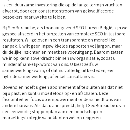
is een duurzame investering die op de lange termijn vruchten
afwerpt, door een constante stroom van gekwalificeerde
bezoekers naar uw site te leiden.
Bij SeoBureau.be, als toonaangevend SEO bureau België, zijn we
gespecialiseerd in het omzetten van complexe SEO in tastbare
resultaten. Wij geloven in een transparante en menselijke
aanpak. U wilt geen ingewikkelde rapporten vol jargon, maar
duidelijke inzichten en meetbare vooruitgang. Daarom zetten
we in op kennisoverdracht binnen uw organisatie, zodat u
minder afhankelijk wordt van ons. U kiest zelf uw
samenwerkingsvorm, of dat nu volledig uitbesteden, een
hybride samenwerking, of enkel consultancy is.
Bovendien hoeft u geen abonnement af te sluiten als dat niet
bij u past, en kunt u moeiteloos op- en afschalen. Deze
flexibiliteit en focus op empowerment onderscheidt ons van
andere bureaus. Als dat u aanspreekt, helpt SeoBureau.be u via
een eenvoudig stappenplan aan een boodschap en
marketingstrategie waar klanten wél op reageren.