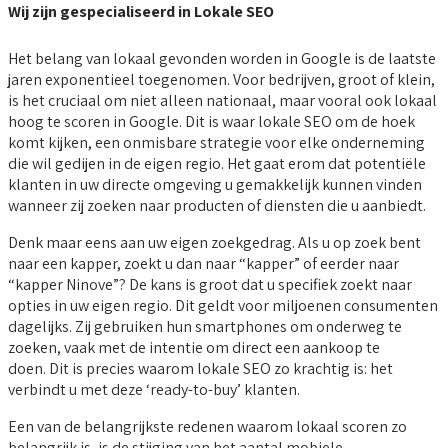
Wij zijn gespecialiseerd in Lokale SEO
Het belang van lokaal gevonden worden in Google is de laatste
jaren exponentieel toegenomen. Voor bedrijven, groot of klein,
is het cruciaal om niet alleen nationaal, maar vooral ook lokaal
hoog te scoren in Google. Dit is waar lokale SEO om de hoek
komt kijken, een onmisbare strategie voor elke onderneming
die wil gedijen in de eigen regio. Het gaat erom dat potentiële
klanten in uw directe omgeving u gemakkelijk kunnen vinden
wanneer zij zoeken naar producten of diensten die u aanbiedt.
Denk maar eens aan uw eigen zoekgedrag. Als u op zoek bent
naar een kapper, zoekt u dan naar “kapper” of eerder naar
“kapper Ninove”? De kans is groot dat u specifiek zoekt naar
opties in uw eigen regio. Dit geldt voor miljoenen consumenten
dagelijks. Zij gebruiken hun smartphones om onderweg te
zoeken, vaak met de intentie om direct een aankoop te
doen. Dit is precies waarom lokale SEO zo krachtig is: het
verbindt u met deze ‘ready-to-buy’ klanten.
Een van de belangrijkste redenen waarom lokaal scoren zo
belangrijk is, is de stijging van het aantal mobiele