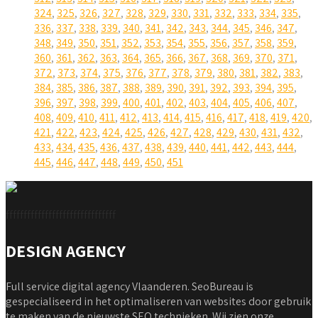
324
,
325
,
326
,
327
,
328
,
329
,
330
,
331
,
332
,
333
,
334
,
335
,
336
,
337
,
338
,
339
,
340
,
341
,
342
,
343
,
344
,
345
,
346
,
347
,
348
,
349
,
350
,
351
,
352
,
353
,
354
,
355
,
356
,
357
,
358
,
359
,
360
,
361
,
362
,
363
,
364
,
365
,
366
,
367
,
368
,
369
,
370
,
371
,
372
,
373
,
374
,
375
,
376
,
377
,
378
,
379
,
380
,
381
,
382
,
383
,
384
,
385
,
386
,
387
,
388
,
389
,
390
,
391
,
392
,
393
,
394
,
395
,
396
,
397
,
398
,
399
,
400
,
401
,
402
,
403
,
404
,
405
,
406
,
407
,
408
,
409
,
410
,
411
,
412
,
413
,
414
,
415
,
416
,
417
,
418
,
419
,
420
,
421
,
422
,
423
,
424
,
425
,
426
,
427
,
428
,
429
,
430
,
431
,
432
,
433
,
434
,
435
,
436
,
437
,
438
,
439
,
440
,
441
,
442
,
443
,
444
,
445
,
446
,
447
,
448
,
449
,
450
,
451
fffffffffffffffffffffffffffffff
DESIGN AGENCY
Full service digital agency Vlaanderen. SeoBureau is
gespecialiseerd in het optimaliseren van websites door gebruik
te maken van de nieuwste SEO technieken. Wij zien onze