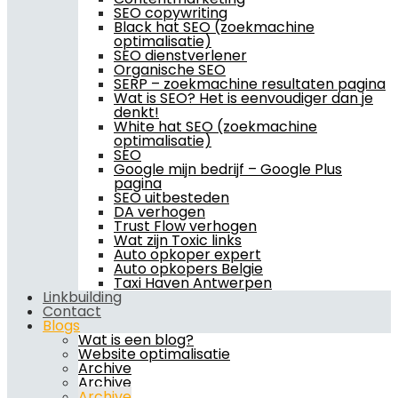
SEO copywriting
Black hat SEO (zoekmachine
optimalisatie)
SEO dienstverlener
Organische SEO
SERP – zoekmachine resultaten pagina
Wat is SEO? Het is eenvoudiger dan je
denkt!
White hat SEO (zoekmachine
optimalisatie)
SEO
Google mijn bedrijf – Google Plus
pagina
SEO uitbesteden
DA verhogen
Trust Flow verhogen
Wat zijn Toxic links
Auto opkoper expert
Auto opkopers Belgie
Taxi Haven Antwerpen
Linkbuilding
Contact
Blogs
Wat is een blog?
Website optimalisatie
Archive
Archive
Archive