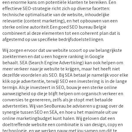
een enorme kans om potentiële klanten te bereiken. Een
effectieve SEO-strategie richt zich op diverse facetten:
technische optimalisatie van de website, inhoudelijke
relevantie (content marketing), en het opbouwen van een
sterke online autoriteit.Een goed SEO bureau België
combineert al deze elementen tot een coherent plan dat is
afgestemd op uw specifieke bedrijfsdoelstellingen.
Wij zorgen ervoor dat uw website scoort op uw belangrijkste
zoektermen en dat u een hogere ranking in Google
behaalt. SEA (Search Engine Advertising) kan ook helpen om
meer verkeer naar je website te krijgen, maar het heeft niet
dezelfde voordelen als SEO. Bij SEA betaal je namelijk voor elke
klik op je advertentie, terwijl SEO een investering is in de lange
termijn. Als je investeert in SEO, bouw je een sterke online
aanwezigheid op die je blijft helpen om organisch verkeer en
conversies te genereren, zelfs als je stopt met betaalde
advertenties. Wij van SeoBureau.be adviseren u graag over de
synergie tussen SEO en SEA, en hoe u het maximale uit uw
online marketingbudget kunt halen. Wij geloven dat een
doeltreffende website een combinatie is van design, copy en
technologie, en we werken nauw met jou samen om dit te