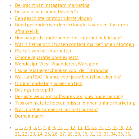
De kracht van Instagram marketing
De kracht van animatievideo’s
Een geschikte kantoorruimte vinden
Goed gevonden worden in Google is van veel factoren
afhankelijk!
Hoe pak je als ondernemer het internet beleid aan?
Wat is het verschil tussen content marketing en bloggen
Risico’s van het internetten
iPhone reparatie door experts
Webdesign West-Vlaanderen, Waregem
Leuke relatiegeschenken voor de IT-branche
Wat kan RBG Finance voor jouw bedrijf betekenen?
Online marketing advies en tips
Datingsites top 10
De juiste webshop software voor jouw onderneming
Tips om niets te hoeven missen binnen online marketing
Wat moet ik aanbieden als SEO bureau?
Domeinnaam
1
,
2
,
3
,
4
,
5
,
6
,
7
,
8
,
9
,
10
,
11
,
12
,
13
,
14
,
15
,
16
,
17
,
18
,
19
,
20
,
21
,
22
,
23
,
24
,
25
,
26
,
27
,
28
,
29
,
30
,
31
,
32
,
33
,
34
,
35
,
36
,