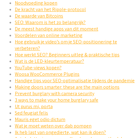
Noodvoeding kopen
De kracht van het Ripple-protocol
De waarde van Bitcoins
SEO: Waarom is het zo belangrijk?
De meest handige apps van dit moment
Voordelen van online marketing
Hoe gebruik je video’s om je SEO-positionering te
verbeteren?
Hoe werkt SEO? Beginners uitleg & praktische tips
Wat is de LED-kleurtemperatuur?
YouTube-views kopen?
Woosa WooCommerce Plugins
Handige tips voor SEO-optimalisatie tijdens de pandemie
Making doors smarter: these are the main options
Prevent burglary with camera security
3 ways to make your home burglary safe
Ut purus mi, porta
Sed feugiat felis
Mauris eget odio dictum
Wat je moet weten over dab pompen
Ik heb last van ongedierte, wat kan ik doen?