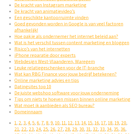
De kracht van Instagram marketing
De kracht van animatievideo’s
Een geschikte kantoorruimte vinden
Goed gevonden worden in Google is van veel factoren
afhankelijk!
Hoe pak je als ondernemer het internet beleid aan?
Wat is het verschil tussen content marketing en bloggen
Risico’s van het internetten
iPhone reparatie door experts
Webdesign West-Vlaanderen, Waregem
Leuke relatiegeschenken voor de IT-branche
Wat kan RBG Finance voor jouw bedrijf betekenen?
Online marketing advies en tips
Datingsites top 10
De juiste webshop software voor jouw onderneming
Tips om niets te hoeven missen binnen online marketing
Wat moet ik aanbieden als SEO bureau?
Domeinnaam
1
,
2
,
3
,
4
,
5
,
6
,
7
,
8
,
9
,
10
,
11
,
12
,
13
,
14
,
15
,
16
,
17
,
18
,
19
,
20
,
21
,
22
,
23
,
24
,
25
,
26
,
27
,
28
,
29
,
30
,
31
,
32
,
33
,
34
,
35
,
36
,