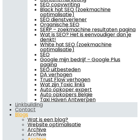
SEO copywriting
Black hat SEO (zoekmachine
optimalisatie)
SEO dienstverlener
Organische SEO
SERP – zoekmachine resultaten pagina
Wat is SEO? Het is eenvoudiger dan je
denkt!
White hat SEO (zoekmachine
optimalisatie)
SEO
Google mijn bedrijf – Google Plus
pagina
SEO uitbesteden
DA verhogen
Trust Flow verhogen
Wat zijn Toxic links
Auto opkoper expert
Auto opkopers Belgie
Taxi Haven Antwerpen
Linkbuilding
Contact
Blogs
Wat is een blog?
Website optimalisatie
Archive
Archive
Archive