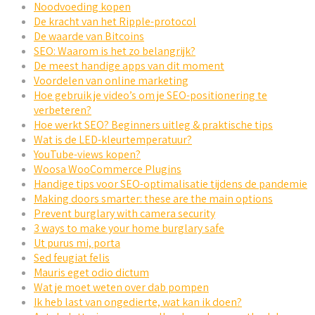
Noodvoeding kopen
De kracht van het Ripple-protocol
De waarde van Bitcoins
SEO: Waarom is het zo belangrijk?
De meest handige apps van dit moment
Voordelen van online marketing
Hoe gebruik je video’s om je SEO-positionering te
verbeteren?
Hoe werkt SEO? Beginners uitleg & praktische tips
Wat is de LED-kleurtemperatuur?
YouTube-views kopen?
Woosa WooCommerce Plugins
Handige tips voor SEO-optimalisatie tijdens de pandemie
Making doors smarter: these are the main options
Prevent burglary with camera security
3 ways to make your home burglary safe
Ut purus mi, porta
Sed feugiat felis
Mauris eget odio dictum
Wat je moet weten over dab pompen
Ik heb last van ongedierte, wat kan ik doen?