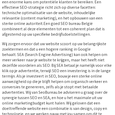
een enorme kans om potentiële klanten te bereiken. Een
effectieve SEO-strategie richt zich op diverse facetten:
technische optimalisatie van de website, inhoudelijke
relevantie (content marketing), en het opbouwen van een
sterke online autoriteit.Een goed SEO bureau België
combineert al deze elementen tot een coherent plan dat is
afgestemd op uw specifieke bedrijfsdoelstellingen.
Wij zorgen ervoor dat uw website scoort op uw belangrijkste
zoektermen en dat u een hogere ranking in Google
behaalt. SEA (Search Engine Advertising) kan ook helpen om
meer verkeer naar je website te krijgen, maar het heeft niet
dezelfde voordelen als SEO. Bij SEA betaal je namelijk voor elke
klik op je advertentie, terwijl SEO een investering is in de lange
termijn. Als je investeert in SEO, bouw je een sterke online
aanwezigheid op die je blijft helpen om organisch verkeer en
conversies te genereren, zelfs als je stopt met betaalde
advertenties. Wij van SeoBureau.be adviseren u graag over de
synergie tussen SEO en SEA, en hoe u het maximale uit uw
online marketingbudget kunt halen. Wij geloven dat een
doeltreffende website een combinatie is van design, copy en
technologie, en we werken nauw met jou samen om dit te