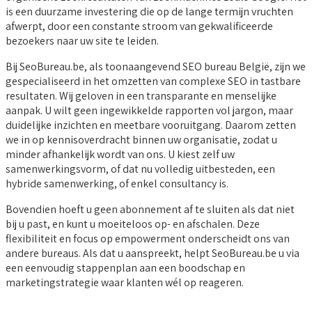
is een duurzame investering die op de lange termijn vruchten
afwerpt, door een constante stroom van gekwalificeerde
bezoekers naar uw site te leiden.
Bij SeoBureau.be, als toonaangevend SEO bureau België, zijn we
gespecialiseerd in het omzetten van complexe SEO in tastbare
resultaten. Wij geloven in een transparante en menselijke
aanpak. U wilt geen ingewikkelde rapporten vol jargon, maar
duidelijke inzichten en meetbare vooruitgang. Daarom zetten
we in op kennisoverdracht binnen uw organisatie, zodat u
minder afhankelijk wordt van ons. U kiest zelf uw
samenwerkingsvorm, of dat nu volledig uitbesteden, een
hybride samenwerking, of enkel consultancy is.
Bovendien hoeft u geen abonnement af te sluiten als dat niet
bij u past, en kunt u moeiteloos op- en afschalen. Deze
flexibiliteit en focus op empowerment onderscheidt ons van
andere bureaus. Als dat u aanspreekt, helpt SeoBureau.be u via
een eenvoudig stappenplan aan een boodschap en
marketingstrategie waar klanten wél op reageren.