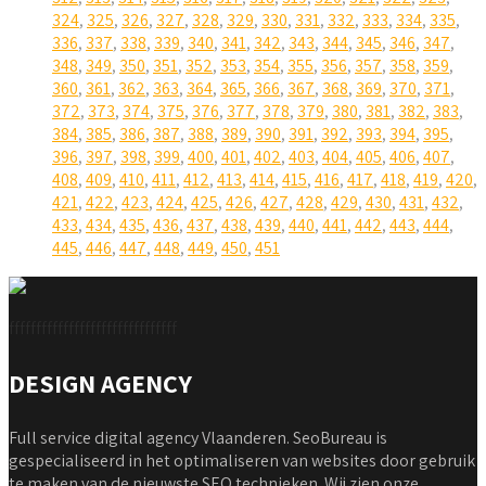
324
,
325
,
326
,
327
,
328
,
329
,
330
,
331
,
332
,
333
,
334
,
335
,
336
,
337
,
338
,
339
,
340
,
341
,
342
,
343
,
344
,
345
,
346
,
347
,
348
,
349
,
350
,
351
,
352
,
353
,
354
,
355
,
356
,
357
,
358
,
359
,
360
,
361
,
362
,
363
,
364
,
365
,
366
,
367
,
368
,
369
,
370
,
371
,
372
,
373
,
374
,
375
,
376
,
377
,
378
,
379
,
380
,
381
,
382
,
383
,
384
,
385
,
386
,
387
,
388
,
389
,
390
,
391
,
392
,
393
,
394
,
395
,
396
,
397
,
398
,
399
,
400
,
401
,
402
,
403
,
404
,
405
,
406
,
407
,
408
,
409
,
410
,
411
,
412
,
413
,
414
,
415
,
416
,
417
,
418
,
419
,
420
,
421
,
422
,
423
,
424
,
425
,
426
,
427
,
428
,
429
,
430
,
431
,
432
,
433
,
434
,
435
,
436
,
437
,
438
,
439
,
440
,
441
,
442
,
443
,
444
,
445
,
446
,
447
,
448
,
449
,
450
,
451
fffffffffffffffffffffffffffffff
DESIGN AGENCY
Full service digital agency Vlaanderen. SeoBureau is
gespecialiseerd in het optimaliseren van websites door gebruik
te maken van de nieuwste SEO technieken. Wij zien onze