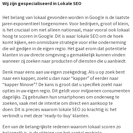
Wij zijn gespecialiseerd in Lokale SEO
Het belang van lokaal gevonden worden in Google is de laatste
jaren exponentieel toegenomen. Voor bedrijven, groot of klein,
is het cruciaal om niet alleen nationaal, maar vooral ook lokaal
hoog te scoren in Google. Dit is waar lokale SEO om de hoek
komt kijken, een onmisbare strategie voor elke onderneming
die wil gedijen in de eigen regio. Het gaat erom dat potentiële
klanten in uw directe omgeving u gemakkelijk kunnen vinden
wanneer zij zoeken naar producten of diensten die u aanbiedt.
Denk maar eens aan uw eigen zoekgedrag. Als u op zoek bent
naar een kapper, zoekt u dan naar “kapper” of eerder naar
“kapper Ninove”? De kans is groot dat u specifiek zoekt naar
opties in uw eigen regio. Dit geldt voor miljoenen consumenten
dagelijks. Zij gebruiken hun smartphones om onderweg te
zoeken, vaak met de intentie om direct een aankoop te
doen. Dit is precies waarom lokale SEO zo krachtig is: het
verbindt u met deze ‘ready-to-buy’ klanten.
Een van de belangrijkste redenen waarom lokaal scoren zo
belangrijk is, is de stijging van het aantal mobiele