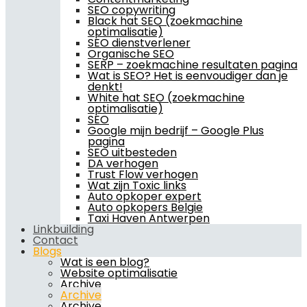
SEO copywriting
Black hat SEO (zoekmachine
optimalisatie)
SEO dienstverlener
Organische SEO
SERP – zoekmachine resultaten pagina
Wat is SEO? Het is eenvoudiger dan je
denkt!
White hat SEO (zoekmachine
optimalisatie)
SEO
Google mijn bedrijf – Google Plus
pagina
SEO uitbesteden
DA verhogen
Trust Flow verhogen
Wat zijn Toxic links
Auto opkoper expert
Auto opkopers Belgie
Taxi Haven Antwerpen
Linkbuilding
Contact
Blogs
Wat is een blog?
Website optimalisatie
Archive
Archive
Archive