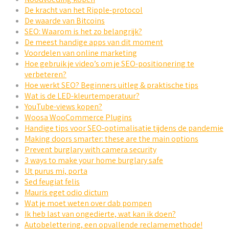
De kracht van het Ripple-protocol
De waarde van Bitcoins
SEO: Waarom is het zo belangrijk?
De meest handige apps van dit moment
Voordelen van online marketing
Hoe gebruik je video’s om je SEO-positionering te
verbeteren?
Hoe werkt SEO? Beginners uitleg & praktische tips
Wat is de LED-kleurtemperatuur?
YouTube-views kopen?
Woosa WooCommerce Plugins
Handige tips voor SEO-optimalisatie tijdens de pandemie
Making doors smarter: these are the main options
Prevent burglary with camera security
3 ways to make your home burglary safe
Ut purus mi, porta
Sed feugiat felis
Mauris eget odio dictum
Wat je moet weten over dab pompen
Ik heb last van ongedierte, wat kan ik doen?
Autobelettering, een opvallende reclamemethode!