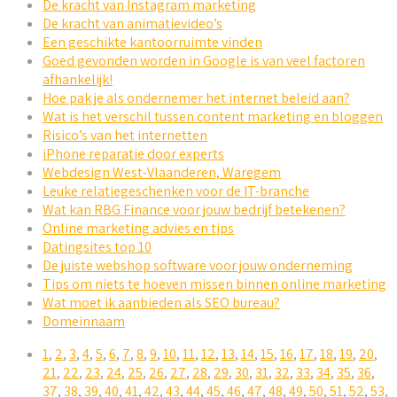
De kracht van Instagram marketing
De kracht van animatievideo’s
Een geschikte kantoorruimte vinden
Goed gevonden worden in Google is van veel factoren
afhankelijk!
Hoe pak je als ondernemer het internet beleid aan?
Wat is het verschil tussen content marketing en bloggen
Risico’s van het internetten
iPhone reparatie door experts
Webdesign West-Vlaanderen, Waregem
Leuke relatiegeschenken voor de IT-branche
Wat kan RBG Finance voor jouw bedrijf betekenen?
Online marketing advies en tips
Datingsites top 10
De juiste webshop software voor jouw onderneming
Tips om niets te hoeven missen binnen online marketing
Wat moet ik aanbieden als SEO bureau?
Domeinnaam
1
,
2
,
3
,
4
,
5
,
6
,
7
,
8
,
9
,
10
,
11
,
12
,
13
,
14
,
15
,
16
,
17
,
18
,
19
,
20
,
21
,
22
,
23
,
24
,
25
,
26
,
27
,
28
,
29
,
30
,
31
,
32
,
33
,
34
,
35
,
36
,
37
,
38
,
39
,
40
,
41
,
42
,
43
,
44
,
45
,
46
,
47
,
48
,
49
,
50
,
51
,
52
,
53
,