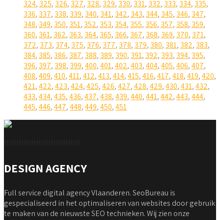
324
,
325
,
326
,
327
,
328
,
329
,
330
,
331
,
332
,
333
,
334
,
335
,
336
,
337
,
338
,
339
,
340
,
341
,
342
,
343
,
344
,
345
,
346
,
347
,
348
,
349
,
350
,
351
,
352
,
353
,
354
,
355
,
356
,
357
,
358
,
359
,
360
,
361
,
362
,
363
,
364
,
365
,
366
,
367
,
368
,
369
,
370
,
371
,
372
,
373
,
374
,
375
,
376
,
377
,
378
,
379
,
380
,
381
,
382
,
383
,
384
,
385
,
386
,
387
,
388
,
389
,
390
,
391
,
392
,
393
,
394
,
395
,
396
,
397
,
398
,
399
,
400
,
401
,
402
,
403
,
404
,
405
,
406
,
407
,
408
,
409
,
410
,
411
,
412
,
413
,
414
,
415
,
416
,
417
,
418
,
419
,
420
,
421
,
422
,
423
,
424
,
425
,
426
,
427
,
428
,
429
,
430
,
431
,
432
,
433
,
434
,
435
,
436
,
437
,
438
,
439
,
440
,
441
,
442
,
443
,
444
,
445
,
446
,
447
,
448
,
449
,
450
,
451
fffffffffffffffffffffffffffffff
DESIGN AGENCY
Full service digital agency Vlaanderen. SeoBureau is
gespecialiseerd in het optimaliseren van websites door gebruik
te maken van de nieuwste SEO technieken. Wij zien onze