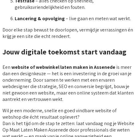
Testfase
– alles checken op snelheid,
gebruiksvriendelijkheid en fouten.
Lancering & opvolging
– live gaan en meten wat werkt.
Door elke stap bewust te doorlopen, vermijd je verrassingen én
krijg je een site die echt rendeert.
Jouw digitale toekomst start vandaag
Een
website of webwinkel laten maken in Assenede
is meer
dan een designkeuze — het is een investering in de groei van je
onderneming. Door samen te werken met een ervaren
webdesigner die strategie, SEO en conversie begrijpt, bouw je
niet gewoon een website, maar een online systeem dat klanten
aantrekt en vertrouwen wekt.
Wil je een moderne, snelle en goed vindbare website of
webshop die écht resultaat oplevert?
Dan is het tijd om de stap te zetten: laat vandaag nog je Website
Op Maat Laten Maken Assenede door professionals die weten
wat werkt — en maak van je online aanwezigheid een