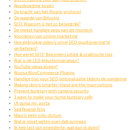
Noodvoeding kopen
De kracht van het Ripple-protocol
De waarde van Bitcoins
SEO: Waarom is het zo belangrijk?
De meest handige apps van dit moment
Voordelen van online marketing
Hoe gebruik je video’s om je SEO-positionering te
verbeteren?
Hoe werkt SEO? Beginners uitleg & praktische tips
Wat is de LED-kleurtemperatuur?
YouTube-views kopen?
Woosa WooCommerce Plugins
Handige tips voor SEO-optimalisatie tijdens de pandemie
Making doors smarter: these are the main options
Prevent burglary with camera security
3 ways to make your home burglary safe
Ut purus mi, porta
Sed feugiat felis
Mauris eget odio dictum
Wat je moet weten over dab pompen
Ik heb last van ongedierte, wat kan ik doen?