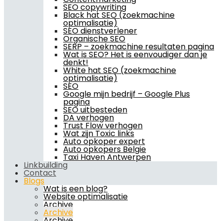
SEO copywriting
Black hat SEO (zoekmachine
optimalisatie)
SEO dienstverlener
Organische SEO
SERP – zoekmachine resultaten pagina
Wat is SEO? Het is eenvoudiger dan je
denkt!
White hat SEO (zoekmachine
optimalisatie)
SEO
Google mijn bedrijf – Google Plus
pagina
SEO uitbesteden
DA verhogen
Trust Flow verhogen
Wat zijn Toxic links
Auto opkoper expert
Auto opkopers Belgie
Taxi Haven Antwerpen
Linkbuilding
Contact
Blogs
Wat is een blog?
Website optimalisatie
Archive
Archive
Archive