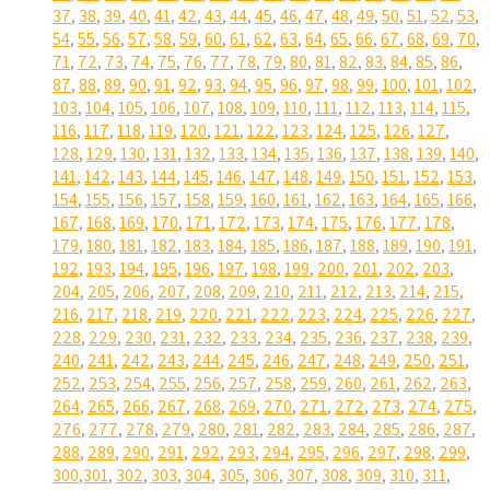
37
,
38
,
39
,
40
,
41
,
42
,
43
,
44
,
45
,
46
,
47
,
48
,
49
,
50
,
51
,
52
,
53
,
54
,
55
,
56
,
57
,
58
,
59
,
60
,
61
,
62
,
63
,
64
,
65
,
66
,
67
,
68
,
69
,
70
,
71
,
72
,
73
,
74
,
75
,
76
,
77
,
78
,
79
,
80
,
81
,
82
,
83
,
84
,
85
,
86
,
87
,
88
,
89
,
90
,
91
,
92
,
93
,
94
,
95
,
96
,
97
,
98
,
99
,
100
,
101
,
102
,
103
,
104
,
105
,
106
,
107
,
108
,
109
,
110
,
111
,
112
,
113
,
114
,
115
,
116
,
117
,
118
,
119
,
120
,
121
,
122
,
123
,
124
,
125
,
126
,
127
,
128
,
129
,
130
,
131
,
132
,
133
,
134
,
135
,
136
,
137
,
138
,
139
,
140
,
141
,
142
,
143
,
144
,
145
,
146
,
147
,
148
,
149
,
150
,
151
,
152
,
153
,
154
,
155
,
156
,
157
,
158
,
159
,
160
,
161
,
162
,
163
,
164
,
165
,
166
,
167
,
168
,
169
,
170
,
171
,
172
,
173
,
174
,
175
,
176
,
177
,
178
,
179
,
180
,
181
,
182
,
183
,
184
,
185
,
186
,
187
,
188
,
189
,
190
,
191
,
192
,
193
,
194
,
195
,
196
,
197
,
198
,
199
,
200
,
201
,
202
,
203
,
204
,
205
,
206
,
207
,
208
,
209
,
210
,
211
,
212
,
213
,
214
,
215
,
216
,
217
,
218
,
219
,
220
,
221
,
222
,
223
,
224
,
225
,
226
,
227
,
228
,
229
,
230
,
231
,
232
,
233
,
234
,
235
,
236
,
237
,
238
,
239
,
240
,
241
,
242
,
243
,
244
,
245
,
246
,
247
,
248
,
249
,
250
,
251
,
252
,
253
,
254
,
255
,
256
,
257
,
258
,
259
,
260
,
261
,
262
,
263
,
264
,
265
,
266
,
267
,
268
,
269
,
270
,
271
,
272
,
273
,
274
,
275
,
276
,
277
,
278
,
279
,
280
,
281
,
282
,
283
,
284
,
285
,
286
,
287
,
288
,
289
,
290
,
291
,
292
,
293
,
294
,
295
,
296
,
297
,
298
,
299
,
300
,
301
,
302
,
303
,
304
,
305
,
306
,
307
,
308
,
309
,
310
,
311
,