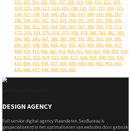
312
,
313
,
314
,
315
,
316
,
317
,
318
,
319
,
320
,
321
,
322
,
323
,
324
,
325
,
326
,
327
,
328
,
329
,
330
,
331
,
332
,
333
,
334
,
335
,
336
,
337
,
338
,
339
,
340
,
341
,
342
,
343
,
344
,
345
,
346
,
347
,
348
,
349
,
350
,
351
,
352
,
353
,
354
,
355
,
356
,
357
,
358
,
359
,
360
,
361
,
362
,
363
,
364
,
365
,
366
,
367
,
368
,
369
,
370
,
371
,
372
,
373
,
374
,
375
,
376
,
377
,
378
,
379
,
380
,
381
,
382
,
383
,
384
,
385
,
386
,
387
,
388
,
389
,
390
,
391
,
392
,
393
,
394
,
395
,
396
,
397
,
398
,
399
,
400
,
401
,
402
,
403
,
404
,
405
,
406
,
407
,
408
,
409
,
410
,
411
,
412
,
413
,
414
,
415
,
416
,
417
,
418
,
419
,
420
,
421
,
422
,
423
,
424
,
425
,
426
,
427
,
428
,
429
,
430
,
431
,
432
,
433
,
434
,
435
,
436
,
437
,
438
,
439
,
440
,
441
,
442
,
443
,
444
,
445
,
446
,
447
,
448
,
449
,
450
,
451
fffffffffffffffffffffffffffffff
DESIGN AGENCY
Full service digital agency Vlaanderen. SeoBureau is
gespecialiseerd in het optimaliseren van websites door gebruik