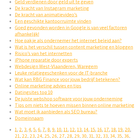
Geld verdienen door geld uit te geven
De kracht van Instagram marketing
De kracht van animatievideo’s
Een geschikte kantoorruimte vinden
Goed gevonden worden in Google is van veel factoren
afhankelijk!
Hoe pak je als ondernemer het internet beleid aan?
Wat is het verschil tussen content marketing en bloggen
Risico’s van het internetten
iPhone reparatie door experts
Webdesign West-Vlaanderen, Waregem
Leuke relatiegeschenken voor de IT-branche
Wat kan RBG Finance voor jouw bedrijf betekenen?
Online marketing advies en tips
Datingsites top 10
De juiste webshop software voor jouw onderneming
Tips om niets te hoeven missen binnen online marketing
Wat moet ik aanbieden als SEO bureau?
Domeinnaam
1
,
2
,
3
,
4
,
5
,
6
,
7
,
8
,
9
,
10
,
11
,
12
,
13
,
14
,
15
,
16
,
17
,
18
,
19
,
20
,
21
,
22
,
23
,
24
,
25
,
26
,
27
,
28
,
29
,
30
,
31
,
32
,
33
,
34
,
35
,
36
,