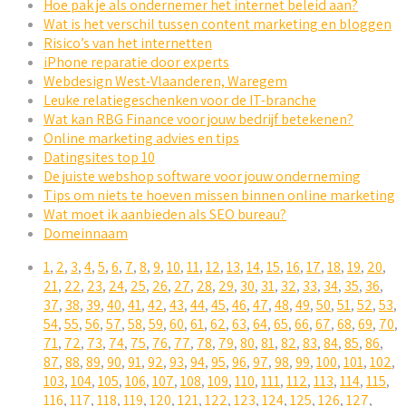
Hoe pak je als ondernemer het internet beleid aan?
Wat is het verschil tussen content marketing en bloggen
Risico’s van het internetten
iPhone reparatie door experts
Webdesign West-Vlaanderen, Waregem
Leuke relatiegeschenken voor de IT-branche
Wat kan RBG Finance voor jouw bedrijf betekenen?
Online marketing advies en tips
Datingsites top 10
De juiste webshop software voor jouw onderneming
Tips om niets te hoeven missen binnen online marketing
Wat moet ik aanbieden als SEO bureau?
Domeinnaam
1
,
2
,
3
,
4
,
5
,
6
,
7
,
8
,
9
,
10
,
11
,
12
,
13
,
14
,
15
,
16
,
17
,
18
,
19
,
20
,
21
,
22
,
23
,
24
,
25
,
26
,
27
,
28
,
29
,
30
,
31
,
32
,
33
,
34
,
35
,
36
,
37
,
38
,
39
,
40
,
41
,
42
,
43
,
44
,
45
,
46
,
47
,
48
,
49
,
50
,
51
,
52
,
53
,
54
,
55
,
56
,
57
,
58
,
59
,
60
,
61
,
62
,
63
,
64
,
65
,
66
,
67
,
68
,
69
,
70
,
71
,
72
,
73
,
74
,
75
,
76
,
77
,
78
,
79
,
80
,
81
,
82
,
83
,
84
,
85
,
86
,
87
,
88
,
89
,
90
,
91
,
92
,
93
,
94
,
95
,
96
,
97
,
98
,
99
,
100
,
101
,
102
,
103
,
104
,
105
,
106
,
107
,
108
,
109
,
110
,
111
,
112
,
113
,
114
,
115
,
116
,
117
,
118
,
119
,
120
,
121
,
122
,
123
,
124
,
125
,
126
,
127
,