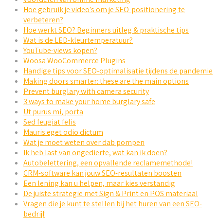
Hoe gebruik je video’s om je SEO-positionering te
verbeteren?
Hoe werkt SEO? Beginners uitleg & praktische tips
Wat is de LED-kleurtemperatuur?
YouTube-views kopen?
Woosa WooCommerce Plugins
Handige tips voor SEO-optimalisatie tijdens de pandemie
Making doors smarter: these are the main options
Prevent burglary with camera security
3 ways to make your home burglary safe
Ut purus mi, porta
Sed feugiat felis
Mauris eget odio dictum
Wat je moet weten over dab pompen
Ik heb last van ongedierte, wat kan ik doen?
Autobelettering, een opvallende reclamemethode!
CRM-software kan jouw SEO-resultaten boosten
Een lening kan u helpen, maar kies verstandig
De juiste strategie met Sign & Print en POS materiaal
Vragen die je kunt te stellen bij het huren van een SEO-
bedrijf