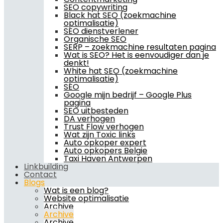
SEO copywriting
Black hat SEO (zoekmachine
optimalisatie)
SEO dienstverlener
Organische SEO
SERP – zoekmachine resultaten pagina
Wat is SEO? Het is eenvoudiger dan je
denkt!
White hat SEO (zoekmachine
optimalisatie)
SEO
Google mijn bedrijf – Google Plus
pagina
SEO uitbesteden
DA verhogen
Trust Flow verhogen
Wat zijn Toxic links
Auto opkoper expert
Auto opkopers Belgie
Taxi Haven Antwerpen
Linkbuilding
Contact
Blogs
Wat is een blog?
Website optimalisatie
Archive
Archive
Archive