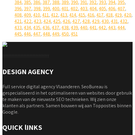
384
,
385
,
386
,
387
,
388
,
389
,
390
,
391
,
392
,
393
,
394
,
395
,
396
,
397
,
398
,
399
,
400
,
401
,
402
,
403
,
404
,
405
,
406
,
407
,
408
,
409
,
410
,
411
,
412
,
413
,
414
,
415
,
416
,
417
,
418
,
419
,
420
,
421
,
422
,
423
,
424
,
425
,
426
,
427
,
428
,
429
,
430
,
431
,
432
,
433
,
434
,
435
,
436
,
437
,
438
,
439
,
440
,
441
,
442
,
443
,
444
,
445
,
446
,
447
,
448
,
449
,
450
,
451
fffffffffffffffffffffffffffffff
DESIGN AGENCY
Full service digital agency Vlaanderen. SeoBureau is
gespecialiseerd in het optimaliseren van websites door gebruik
te maken van de nieuwste SEO technieken. Wij zien onze
klanten als partners. Samen bouwen wij aan Topposties binnen
Google.
QUICK lINKS