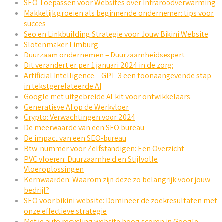
SEO Toepassen voor Websites over Infraroodverwarming
Makkelijk groeien als beginnende ondernemer: tips voor
succes
Seo en Linkbuilding Strategie voor Jouw Bikini Website
Slotenmaker Limburg
Duurzaam ondernemen – Duurzaamheidsexpert
Dit verandert er per 1 januari 2024 in de zorg:
Artificial Intelligence – GPT-3 een toonaangevende stap
in tekstgerelateerde AI
Google met uitgebreide AI-kit voor ontwikkelaars
Generatieve AI op de Werkvloer
Crypto: Verwachtingen voor 2024
De meerwaarde van een SEO bureau
De impact van een SEO-bureau
Btw-nummer voor Zelfstandigen: Een Overzicht
PVC vloeren: Duurzaamheid en Stijlvolle
Vloeroplossingen
Kernwaarden: Waarom zijn deze zo belangrijk voor jouw
bedrijf?
SEO voor bikini website: Domineer de zoekresultaten met
onze effectieve strategie
Met je auto recycling website hoog scoren in Google