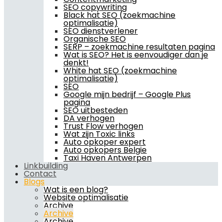
SEO copywriting
Black hat SEO (zoekmachine
optimalisatie)
SEO dienstverlener
Organische SEO
SERP – zoekmachine resultaten pagina
Wat is SEO? Het is eenvoudiger dan je
denkt!
White hat SEO (zoekmachine
optimalisatie)
SEO
Google mijn bedrijf – Google Plus
pagina
SEO uitbesteden
DA verhogen
Trust Flow verhogen
Wat zijn Toxic links
Auto opkoper expert
Auto opkopers Belgie
Taxi Haven Antwerpen
Linkbuilding
Contact
Blogs
Wat is een blog?
Website optimalisatie
Archive
Archive
Archive