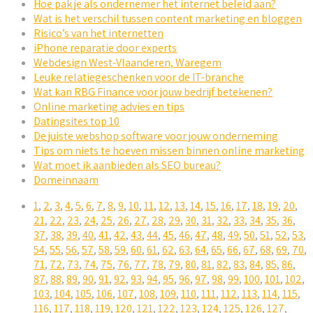
Hoe pak je als ondernemer het internet beleid aan?
Wat is het verschil tussen content marketing en bloggen
Risico’s van het internetten
iPhone reparatie door experts
Webdesign West-Vlaanderen, Waregem
Leuke relatiegeschenken voor de IT-branche
Wat kan RBG Finance voor jouw bedrijf betekenen?
Online marketing advies en tips
Datingsites top 10
De juiste webshop software voor jouw onderneming
Tips om niets te hoeven missen binnen online marketing
Wat moet ik aanbieden als SEO bureau?
Domeinnaam
1
,
2
,
3
,
4
,
5
,
6
,
7
,
8
,
9
,
10
,
11
,
12
,
13
,
14
,
15
,
16
,
17
,
18
,
19
,
20
,
21
,
22
,
23
,
24
,
25
,
26
,
27
,
28
,
29
,
30
,
31
,
32
,
33
,
34
,
35
,
36
,
37
,
38
,
39
,
40
,
41
,
42
,
43
,
44
,
45
,
46
,
47
,
48
,
49
,
50
,
51
,
52
,
53
,
54
,
55
,
56
,
57
,
58
,
59
,
60
,
61
,
62
,
63
,
64
,
65
,
66
,
67
,
68
,
69
,
70
,
71
,
72
,
73
,
74
,
75
,
76
,
77
,
78
,
79
,
80
,
81
,
82
,
83
,
84
,
85
,
86
,
87
,
88
,
89
,
90
,
91
,
92
,
93
,
94
,
95
,
96
,
97
,
98
,
99
,
100
,
101
,
102
,
103
,
104
,
105
,
106
,
107
,
108
,
109
,
110
,
111
,
112
,
113
,
114
,
115
,
116
,
117
,
118
,
119
,
120
,
121
,
122
,
123
,
124
,
125
,
126
,
127
,