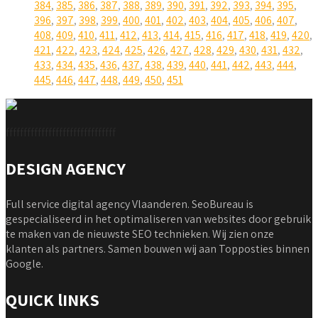
384
,
385
,
386
,
387
,
388
,
389
,
390
,
391
,
392
,
393
,
394
,
395
,
396
,
397
,
398
,
399
,
400
,
401
,
402
,
403
,
404
,
405
,
406
,
407
,
408
,
409
,
410
,
411
,
412
,
413
,
414
,
415
,
416
,
417
,
418
,
419
,
420
,
421
,
422
,
423
,
424
,
425
,
426
,
427
,
428
,
429
,
430
,
431
,
432
,
433
,
434
,
435
,
436
,
437
,
438
,
439
,
440
,
441
,
442
,
443
,
444
,
445
,
446
,
447
,
448
,
449
,
450
,
451
fffffffffffffffffffffffffffffff
DESIGN AGENCY
Full service digital agency Vlaanderen. SeoBureau is
gespecialiseerd in het optimaliseren van websites door gebruik
te maken van de nieuwste SEO technieken. Wij zien onze
klanten als partners. Samen bouwen wij aan Topposties binnen
Google.
QUICK lINKS