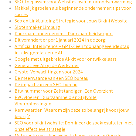
SEO Toepassen voor Websites over Infraroodverwarming
Makkelijk groeien als beginnende ondernemer: tips voor
succes
Seo en Linkbuilding Strategie voor Jouw Bikini Website
Slotenmaker Limburg
Duurzaam ondernemen – Duurzaamheidsexpert
Dit verandert er per 1 januari 2024 in de zorg:
Artificial Intelligence – GPT-3 een toonaangevende stap
in tekstgerelateerde AI
Google met uitgebreide AI-kit voor ontwikkelaars
Generatieve AI op de Werkvloer
Crypto: Verwachtingen voor 2024
De meerwaarde van een SEO bureau
De impact van een SEO-bureau
Btw-nummer voor Zelfstandigen: Een Overzicht
PVC vloeren: Duurzaamheid en Stijlvolle
Vloeroplossingen
Kernwaarden: Waarom zijn deze zo belangrijk voor jouw
bedrijf?
SEO voor bikini website: Domineer de zoekresultaten met
onze effectieve strategie
Met je auto recycling website hoog scoren in Google