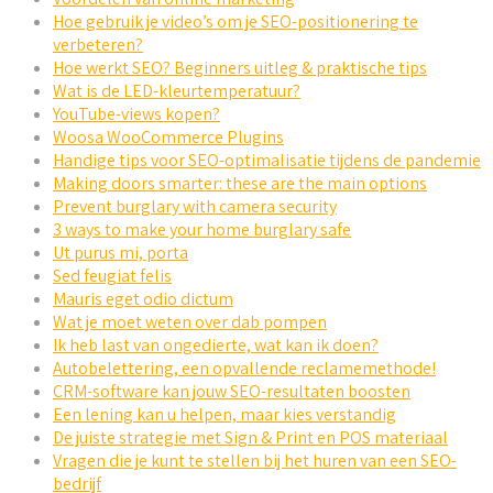
Hoe gebruik je video’s om je SEO-positionering te
verbeteren?
Hoe werkt SEO? Beginners uitleg & praktische tips
Wat is de LED-kleurtemperatuur?
YouTube-views kopen?
Woosa WooCommerce Plugins
Handige tips voor SEO-optimalisatie tijdens de pandemie
Making doors smarter: these are the main options
Prevent burglary with camera security
3 ways to make your home burglary safe
Ut purus mi, porta
Sed feugiat felis
Mauris eget odio dictum
Wat je moet weten over dab pompen
Ik heb last van ongedierte, wat kan ik doen?
Autobelettering, een opvallende reclamemethode!
CRM-software kan jouw SEO-resultaten boosten
Een lening kan u helpen, maar kies verstandig
De juiste strategie met Sign & Print en POS materiaal
Vragen die je kunt te stellen bij het huren van een SEO-
bedrijf