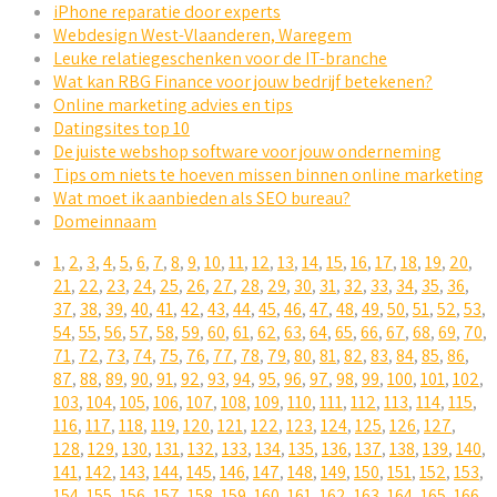
iPhone reparatie door experts
Webdesign West-Vlaanderen, Waregem
Leuke relatiegeschenken voor de IT-branche
Wat kan RBG Finance voor jouw bedrijf betekenen?
Online marketing advies en tips
Datingsites top 10
De juiste webshop software voor jouw onderneming
Tips om niets te hoeven missen binnen online marketing
Wat moet ik aanbieden als SEO bureau?
Domeinnaam
1
,
2
,
3
,
4
,
5
,
6
,
7
,
8
,
9
,
10
,
11
,
12
,
13
,
14
,
15
,
16
,
17
,
18
,
19
,
20
,
21
,
22
,
23
,
24
,
25
,
26
,
27
,
28
,
29
,
30
,
31
,
32
,
33
,
34
,
35
,
36
,
37
,
38
,
39
,
40
,
41
,
42
,
43
,
44
,
45
,
46
,
47
,
48
,
49
,
50
,
51
,
52
,
53
,
54
,
55
,
56
,
57
,
58
,
59
,
60
,
61
,
62
,
63
,
64
,
65
,
66
,
67
,
68
,
69
,
70
,
71
,
72
,
73
,
74
,
75
,
76
,
77
,
78
,
79
,
80
,
81
,
82
,
83
,
84
,
85
,
86
,
87
,
88
,
89
,
90
,
91
,
92
,
93
,
94
,
95
,
96
,
97
,
98
,
99
,
100
,
101
,
102
,
103
,
104
,
105
,
106
,
107
,
108
,
109
,
110
,
111
,
112
,
113
,
114
,
115
,
116
,
117
,
118
,
119
,
120
,
121
,
122
,
123
,
124
,
125
,
126
,
127
,
128
,
129
,
130
,
131
,
132
,
133
,
134
,
135
,
136
,
137
,
138
,
139
,
140
,
141
,
142
,
143
,
144
,
145
,
146
,
147
,
148
,
149
,
150
,
151
,
152
,
153
,
154
,
155
,
156
,
157
,
158
,
159
,
160
,
161
,
162
,
163
,
164
,
165
,
166
,