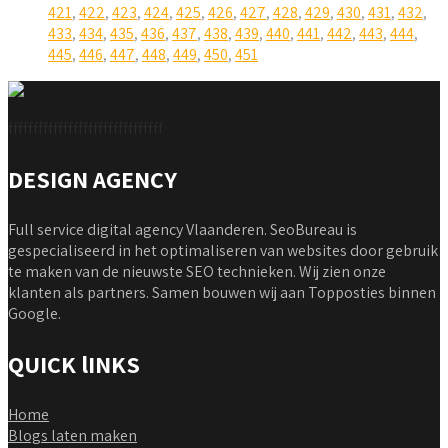
421
,
422
,
423
,
424
,
425
,
426
,
427
,
428
,
429
,
430
,
431
,
432
,
433
,
434
,
435
,
436
,
437
,
438
,
439
,
440
,
441
,
442
,
443
,
444
,
445
,
446
,
447
,
448
,
449
,
450
,
451
fffffffffffffffffffffffffffffff
DESIGN AGENCY
Full service digital agency Vlaanderen. SeoBureau is
gespecialiseerd in het optimaliseren van websites door gebruik
te maken van de nieuwste SEO technieken. Wij zien onze
klanten als partners. Samen bouwen wij aan Topposties binnen
Google.
QUICK lINKS
Home
Blogs laten maken