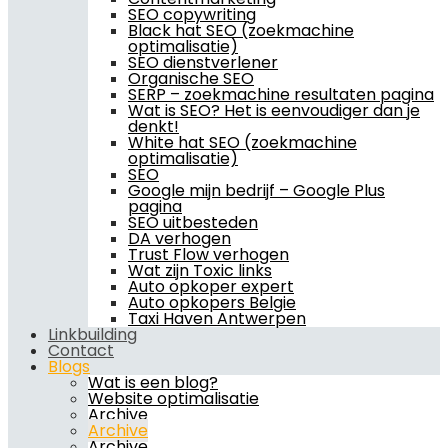
SEO copywriting
Black hat SEO (zoekmachine
optimalisatie)
SEO dienstverlener
Organische SEO
SERP – zoekmachine resultaten pagina
Wat is SEO? Het is eenvoudiger dan je
denkt!
White hat SEO (zoekmachine
optimalisatie)
SEO
Google mijn bedrijf – Google Plus
pagina
SEO uitbesteden
DA verhogen
Trust Flow verhogen
Wat zijn Toxic links
Auto opkoper expert
Auto opkopers Belgie
Taxi Haven Antwerpen
Linkbuilding
Contact
Blogs
Wat is een blog?
Website optimalisatie
Archive
Archive
Archive