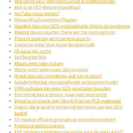
Hoe werkt SEO? Beginners uitleg & praktische tips
Wat is de LED-kleurtemperatuur?
YouTube-views kopen?
Woosa WooCommerce Plugins
Handige tips voor SEO-optimalisatie tijdens de pandemie
Making doors smarter: these are the main options
Prevent burglary with camera security
3 ways to make your home burglary safe
Ut purus mi, porta
Sed feugiat felis
Mauris eget odio dictum
Wat je moet weten over dab pompen
Ik heb last van ongedierte, wat kan ik doen?
Autobelettering, een opvallende reclamemethode!
CRM-software kan jouw SEO-resultaten boosten
Een lening kan u helpen, maar kies verstandig
De juiste strategie met Sign & Print en POS materiaal
Vragen die je kunt te stellen bij het huren van een SEO-
bedrijf
Zo maak je efficiënt gebruik van een tekstschrijver!
Freelance tekstschrijvers
EPC of elektriciteitskeuring nodig voor de regio Aalst?