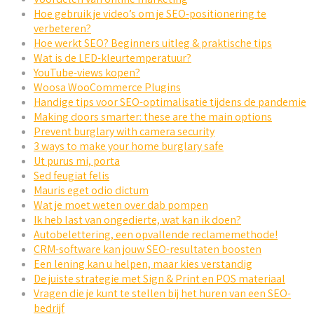
Hoe gebruik je video’s om je SEO-positionering te
verbeteren?
Hoe werkt SEO? Beginners uitleg & praktische tips
Wat is de LED-kleurtemperatuur?
YouTube-views kopen?
Woosa WooCommerce Plugins
Handige tips voor SEO-optimalisatie tijdens de pandemie
Making doors smarter: these are the main options
Prevent burglary with camera security
3 ways to make your home burglary safe
Ut purus mi, porta
Sed feugiat felis
Mauris eget odio dictum
Wat je moet weten over dab pompen
Ik heb last van ongedierte, wat kan ik doen?
Autobelettering, een opvallende reclamemethode!
CRM-software kan jouw SEO-resultaten boosten
Een lening kan u helpen, maar kies verstandig
De juiste strategie met Sign & Print en POS materiaal
Vragen die je kunt te stellen bij het huren van een SEO-
bedrijf