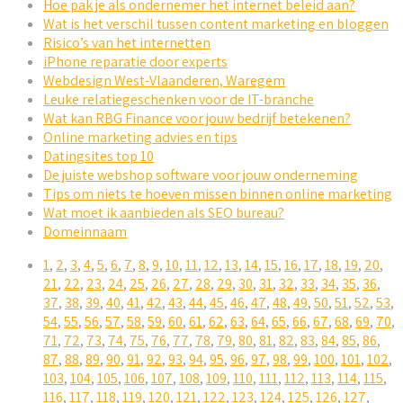
Hoe pak je als ondernemer het internet beleid aan?
Wat is het verschil tussen content marketing en bloggen
Risico’s van het internetten
iPhone reparatie door experts
Webdesign West-Vlaanderen, Waregem
Leuke relatiegeschenken voor de IT-branche
Wat kan RBG Finance voor jouw bedrijf betekenen?
Online marketing advies en tips
Datingsites top 10
De juiste webshop software voor jouw onderneming
Tips om niets te hoeven missen binnen online marketing
Wat moet ik aanbieden als SEO bureau?
Domeinnaam
1
,
2
,
3
,
4
,
5
,
6
,
7
,
8
,
9
,
10
,
11
,
12
,
13
,
14
,
15
,
16
,
17
,
18
,
19
,
20
,
21
,
22
,
23
,
24
,
25
,
26
,
27
,
28
,
29
,
30
,
31
,
32
,
33
,
34
,
35
,
36
,
37
,
38
,
39
,
40
,
41
,
42
,
43
,
44
,
45
,
46
,
47
,
48
,
49
,
50
,
51
,
52
,
53
,
54
,
55
,
56
,
57
,
58
,
59
,
60
,
61
,
62
,
63
,
64
,
65
,
66
,
67
,
68
,
69
,
70
,
71
,
72
,
73
,
74
,
75
,
76
,
77
,
78
,
79
,
80
,
81
,
82
,
83
,
84
,
85
,
86
,
87
,
88
,
89
,
90
,
91
,
92
,
93
,
94
,
95
,
96
,
97
,
98
,
99
,
100
,
101
,
102
,
103
,
104
,
105
,
106
,
107
,
108
,
109
,
110
,
111
,
112
,
113
,
114
,
115
,
116
,
117
,
118
,
119
,
120
,
121
,
122
,
123
,
124
,
125
,
126
,
127
,