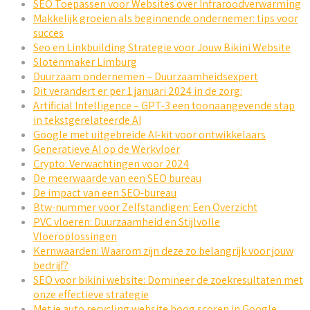
SEO Toepassen voor Websites over Infraroodverwarming
Makkelijk groeien als beginnende ondernemer: tips voor
succes
Seo en Linkbuilding Strategie voor Jouw Bikini Website
Slotenmaker Limburg
Duurzaam ondernemen – Duurzaamheidsexpert
Dit verandert er per 1 januari 2024 in de zorg:
Artificial Intelligence – GPT-3 een toonaangevende stap
in tekstgerelateerde AI
Google met uitgebreide AI-kit voor ontwikkelaars
Generatieve AI op de Werkvloer
Crypto: Verwachtingen voor 2024
De meerwaarde van een SEO bureau
De impact van een SEO-bureau
Btw-nummer voor Zelfstandigen: Een Overzicht
PVC vloeren: Duurzaamheid en Stijlvolle
Vloeroplossingen
Kernwaarden: Waarom zijn deze zo belangrijk voor jouw
bedrijf?
SEO voor bikini website: Domineer de zoekresultaten met
onze effectieve strategie
Met je auto recycling website hoog scoren in Google