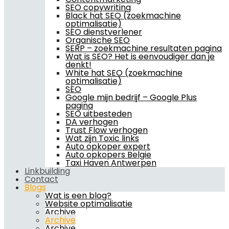
SEO copywriting
Black hat SEO (zoekmachine
optimalisatie)
SEO dienstverlener
Organische SEO
SERP – zoekmachine resultaten pagina
Wat is SEO? Het is eenvoudiger dan je
denkt!
White hat SEO (zoekmachine
optimalisatie)
SEO
Google mijn bedrijf – Google Plus
pagina
SEO uitbesteden
DA verhogen
Trust Flow verhogen
Wat zijn Toxic links
Auto opkoper expert
Auto opkopers Belgie
Taxi Haven Antwerpen
Linkbuilding
Contact
Blogs
Wat is een blog?
Website optimalisatie
Archive
Archive
Archive