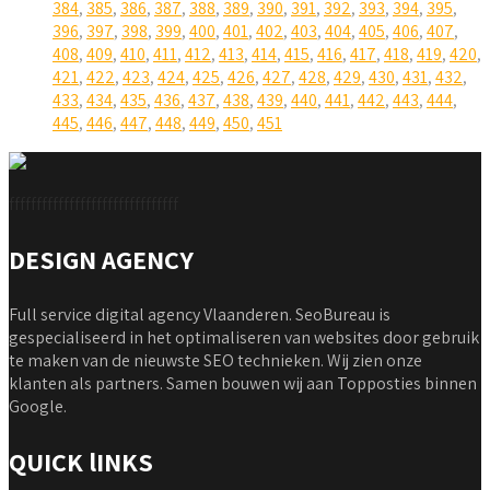
384
,
385
,
386
,
387
,
388
,
389
,
390
,
391
,
392
,
393
,
394
,
395
,
396
,
397
,
398
,
399
,
400
,
401
,
402
,
403
,
404
,
405
,
406
,
407
,
408
,
409
,
410
,
411
,
412
,
413
,
414
,
415
,
416
,
417
,
418
,
419
,
420
,
421
,
422
,
423
,
424
,
425
,
426
,
427
,
428
,
429
,
430
,
431
,
432
,
433
,
434
,
435
,
436
,
437
,
438
,
439
,
440
,
441
,
442
,
443
,
444
,
445
,
446
,
447
,
448
,
449
,
450
,
451
fffffffffffffffffffffffffffffff
DESIGN AGENCY
Full service digital agency Vlaanderen. SeoBureau is
gespecialiseerd in het optimaliseren van websites door gebruik
te maken van de nieuwste SEO technieken. Wij zien onze
klanten als partners. Samen bouwen wij aan Topposties binnen
Google.
QUICK lINKS