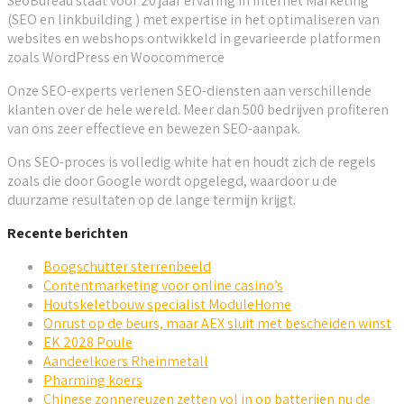
SeoBureau staat voor 20 jaar ervaring in Internet Marketing
(SEO en linkbuilding ) met expertise in het optimaliseren van
websites en webshops ontwikkeld in gevarieerde platformen
zoals WordPress en Woocommerce
Onze SEO-experts verlenen SEO-diensten aan verschillende
klanten over de hele wereld. Meer dan 500 bedrijven profiteren
van ons zeer effectieve en bewezen SEO-aanpak.
Ons SEO-proces is volledig white hat en houdt zich de regels
zoals die door Google wordt opgelegd, waardoor u de
duurzame resultaten op de lange termijn krijgt.
Recente berichten
Boogschutter sterrenbeeld
Contentmarketing voor online casino’s
Houtskeletbouw specialist ModuleHome
Onrust op de beurs, maar AEX sluit met bescheiden winst
EK 2028 Poule
Aandeelkoers Rheinmetall
Pharming koers
Chinese zonnereuzen zetten vol in op batterijen nu de