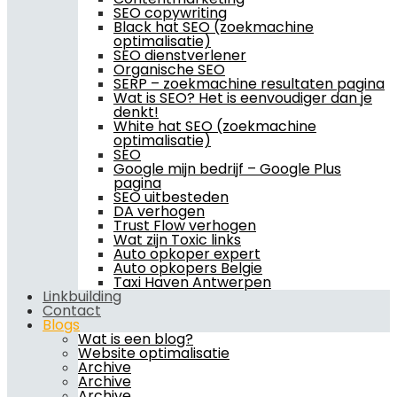
SEO copywriting
Black hat SEO (zoekmachine
optimalisatie)
SEO dienstverlener
Organische SEO
SERP – zoekmachine resultaten pagina
Wat is SEO? Het is eenvoudiger dan je
denkt!
White hat SEO (zoekmachine
optimalisatie)
SEO
Google mijn bedrijf – Google Plus
pagina
SEO uitbesteden
DA verhogen
Trust Flow verhogen
Wat zijn Toxic links
Auto opkoper expert
Auto opkopers Belgie
Taxi Haven Antwerpen
Linkbuilding
Contact
Blogs
Wat is een blog?
Website optimalisatie
Archive
Archive
Archive