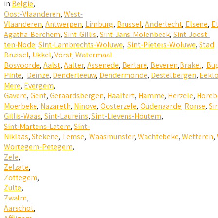
in:
Belgie
,
Oost-Vlaanderen
,
West-
Vlaanderen
,
Antwerpen
,
Limburg
,
Brussel
,
Anderlecht
,
Elsene
,
E
Agatha-Berchem
,
Sint-Gillis
,
Sint-Jans-Molenbeek
,
Sint-Joost-
ten-Node
,
Sint-Lambrechts-Woluwe
,
Sint-Pieters-Woluwe
,
Stad
Brussel
,
Ukkel
,
Vorst
,
Watermaal-
Bosvoorde
,
Aalst
,
Aalter
,
Assenede
,
Berlare
,
Beveren
,
Brakel
,
Bu
Pinte
,
Deinze
,
Denderleeuw
,
Dendermonde
,
Destelbergen
,
Eekl
Mere
,
Evergem
,
Gavere
,
Gent
,
Geraardsbergen
,
Haaltert
,
Hamme
,
Herzele
,
Horeb
Moerbeke
,
Nazareth
,
Ninove
,
Oosterzele
,
Oudenaarde
,
Ronse
,
Si
Gillis-Waas
,
Sint-Laureins
,
Sint-Lievens-Houtem
,
Sint-Martens-Latem
,
Sint-
Niklaas
,
Stekene
,
Temse
,
Waasmunster
,
Wachtebeke
,
Wetteren
,
Wortegem-Petegem
,
Zele
,
Zelzate
,
Zottegem
,
Zulte
,
Zwalm
,
Aarschot
,