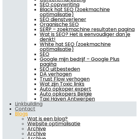
SEO copywriting
Black hat SEO (zoekmachine
optimalisatie)
SEO dienstverlener
Organische SEO
SERP – zoekmachine resultaten pagina
Wat is SEO? Het is eenvoudiger dan je
denkt!
White hat SEO (zoekmachine
optimalisatie)
SEO
Google mijn bedrijf – Google Plus
pagina
SEO uitbesteden
DA verhogen
Trust Flow verhogen
Wat zijn Toxic links
Auto opkoper expert
Auto opkopers Belgie
Taxi Haven Antwerpen
Linkbuilding
Contact
Blogs
Wat is een blog?
Website optimalisatie
Archive
Archive
Archive