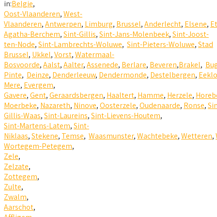
in:
Belgie
,
Oost-Vlaanderen
,
West-
Vlaanderen
,
Antwerpen
,
Limburg
,
Brussel
,
Anderlecht
,
Elsene
,
E
Agatha-Berchem
,
Sint-Gillis
,
Sint-Jans-Molenbeek
,
Sint-Joost-
ten-Node
,
Sint-Lambrechts-Woluwe
,
Sint-Pieters-Woluwe
,
Stad
Brussel
,
Ukkel
,
Vorst
,
Watermaal-
Bosvoorde
,
Aalst
,
Aalter
,
Assenede
,
Berlare
,
Beveren
,
Brakel
,
Bu
Pinte
,
Deinze
,
Denderleeuw
,
Dendermonde
,
Destelbergen
,
Eekl
Mere
,
Evergem
,
Gavere
,
Gent
,
Geraardsbergen
,
Haaltert
,
Hamme
,
Herzele
,
Horeb
Moerbeke
,
Nazareth
,
Ninove
,
Oosterzele
,
Oudenaarde
,
Ronse
,
Si
Gillis-Waas
,
Sint-Laureins
,
Sint-Lievens-Houtem
,
Sint-Martens-Latem
,
Sint-
Niklaas
,
Stekene
,
Temse
,
Waasmunster
,
Wachtebeke
,
Wetteren
,
Wortegem-Petegem
,
Zele
,
Zelzate
,
Zottegem
,
Zulte
,
Zwalm
,
Aarschot
,