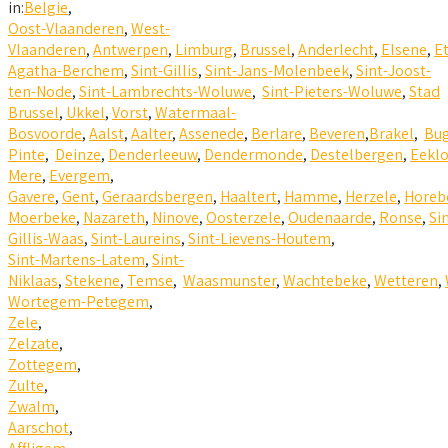
in:
Belgie
,
Oost-Vlaanderen
,
West-
Vlaanderen
,
Antwerpen
,
Limburg
,
Brussel
,
Anderlecht
,
Elsene
,
E
Agatha-Berchem
,
Sint-Gillis
,
Sint-Jans-Molenbeek
,
Sint-Joost-
ten-Node
,
Sint-Lambrechts-Woluwe
,
Sint-Pieters-Woluwe
,
Stad
Brussel
,
Ukkel
,
Vorst
,
Watermaal-
Bosvoorde
,
Aalst
,
Aalter
,
Assenede
,
Berlare
,
Beveren
,
Brakel
,
Bu
Pinte
,
Deinze
,
Denderleeuw
,
Dendermonde
,
Destelbergen
,
Eekl
Mere
,
Evergem
,
Gavere
,
Gent
,
Geraardsbergen
,
Haaltert
,
Hamme
,
Herzele
,
Horeb
Moerbeke
,
Nazareth
,
Ninove
,
Oosterzele
,
Oudenaarde
,
Ronse
,
Si
Gillis-Waas
,
Sint-Laureins
,
Sint-Lievens-Houtem
,
Sint-Martens-Latem
,
Sint-
Niklaas
,
Stekene
,
Temse
,
Waasmunster
,
Wachtebeke
,
Wetteren
,
Wortegem-Petegem
,
Zele
,
Zelzate
,
Zottegem
,
Zulte
,
Zwalm
,
Aarschot
,