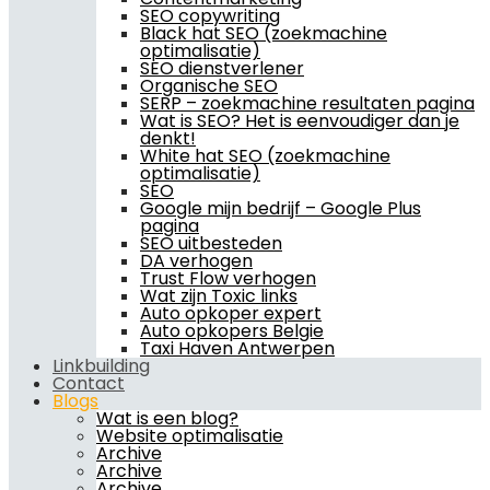
SEO copywriting
Black hat SEO (zoekmachine
optimalisatie)
SEO dienstverlener
Organische SEO
SERP – zoekmachine resultaten pagina
Wat is SEO? Het is eenvoudiger dan je
denkt!
White hat SEO (zoekmachine
optimalisatie)
SEO
Google mijn bedrijf – Google Plus
pagina
SEO uitbesteden
DA verhogen
Trust Flow verhogen
Wat zijn Toxic links
Auto opkoper expert
Auto opkopers Belgie
Taxi Haven Antwerpen
Linkbuilding
Contact
Blogs
Wat is een blog?
Website optimalisatie
Archive
Archive
Archive