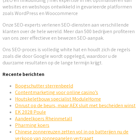
(SEO en linkbuilding ) met expertise in het optimaliseren van
websites en webshops ontwikkeld in gevarieerde platformen
zoals WordPress en Woocommerce
Onze SEO-experts verlenen SEO-diensten aan verschillende
klanten over de hele wereld. Meer dan 500 bedrijven profiteren
van ons zeer effectieve en bewezen SEO-aanpak.
Ons SEO-proces is volledig white hat en houdt zich de regels
zoals die door Google wordt opgelegd, waardoor u de
duurzame resultaten op de lange termijn krijgt.
Recente berichten
Boogschutter sterrenbeeld
Contentmarketing voor online casino’s
Houtskeletbouw specialist ModuleHome
Onrust op de beurs, maar AEX sluit met bescheiden winst
EK 2028 Poule
Aandeelkoers Rheinmetall
Pharming koers
Chinese zonnereuzen zetten vol in op batterijen nu de
verkoop van zonnepanelen vertraagt