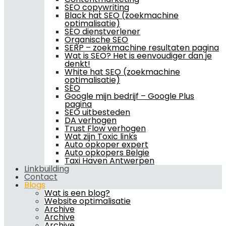
SEO copywriting
Black hat SEO (zoekmachine
optimalisatie)
SEO dienstverlener
Organische SEO
SERP – zoekmachine resultaten pagina
Wat is SEO? Het is eenvoudiger dan je
denkt!
White hat SEO (zoekmachine
optimalisatie)
SEO
Google mijn bedrijf – Google Plus
pagina
SEO uitbesteden
DA verhogen
Trust Flow verhogen
Wat zijn Toxic links
Auto opkoper expert
Auto opkopers Belgie
Taxi Haven Antwerpen
Linkbuilding
Contact
Blogs
Wat is een blog?
Website optimalisatie
Archive
Archive
Archive