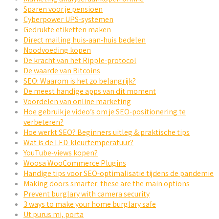
Sparen voor je pensioen
Cyberpower UPS-systemen
Gedrukte etiketten maken
Direct mailing huis-aan-huis bedelen
Noodvoeding kopen
De kracht van het Ripple-protocol
De waarde van Bitcoins
SEO: Waarom is het zo belangrijk?
De meest handige apps van dit moment
Voordelen van online marketing
Hoe gebruik je video’s om je SEO-positionering te
verbeteren?
Hoe werkt SEO? Beginners uitleg & praktische tips
Wat is de LED-kleurtemperatuur?
YouTube-views kopen?
Woosa WooCommerce Plugins
Handige tips voor SEO-optimalisatie tijdens de pandemie
Making doors smarter: these are the main options
Prevent burglary with camera security
3 ways to make your home burglary safe
Ut purus mi, porta