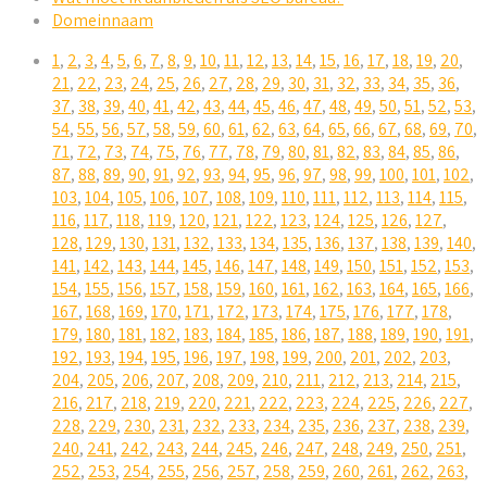
Domeinnaam
1
,
2
,
3
,
4
,
5
,
6
,
7
,
8
,
9
,
10
,
11
,
12
,
13
,
14
,
15
,
16
,
17
,
18
,
19
,
20
,
21
,
22
,
23
,
24
,
25
,
26
,
27
,
28
,
29
,
30
,
31
,
32
,
33
,
34
,
35
,
36
,
37
,
38
,
39
,
40
,
41
,
42
,
43
,
44
,
45
,
46
,
47
,
48
,
49
,
50
,
51
,
52
,
53
,
54
,
55
,
56
,
57
,
58
,
59
,
60
,
61
,
62
,
63
,
64
,
65
,
66
,
67
,
68
,
69
,
70
,
71
,
72
,
73
,
74
,
75
,
76
,
77
,
78
,
79
,
80
,
81
,
82
,
83
,
84
,
85
,
86
,
87
,
88
,
89
,
90
,
91
,
92
,
93
,
94
,
95
,
96
,
97
,
98
,
99
,
100
,
101
,
102
,
103
,
104
,
105
,
106
,
107
,
108
,
109
,
110
,
111
,
112
,
113
,
114
,
115
,
116
,
117
,
118
,
119
,
120
,
121
,
122
,
123
,
124
,
125
,
126
,
127
,
128
,
129
,
130
,
131
,
132
,
133
,
134
,
135
,
136
,
137
,
138
,
139
,
140
,
141
,
142
,
143
,
144
,
145
,
146
,
147
,
148
,
149
,
150
,
151
,
152
,
153
,
154
,
155
,
156
,
157
,
158
,
159
,
160
,
161
,
162
,
163
,
164
,
165
,
166
,
167
,
168
,
169
,
170
,
171
,
172
,
173
,
174
,
175
,
176
,
177
,
178
,
179
,
180
,
181
,
182
,
183
,
184
,
185
,
186
,
187
,
188
,
189
,
190
,
191
,
192
,
193
,
194
,
195
,
196
,
197
,
198
,
199
,
200
,
201
,
202
,
203
,
204
,
205
,
206
,
207
,
208
,
209
,
210
,
211
,
212
,
213
,
214
,
215
,
216
,
217
,
218
,
219
,
220
,
221
,
222
,
223
,
224
,
225
,
226
,
227
,
228
,
229
,
230
,
231
,
232
,
233
,
234
,
235
,
236
,
237
,
238
,
239
,
240
,
241
,
242
,
243
,
244
,
245
,
246
,
247
,
248
,
249
,
250
,
251
,
252
,
253
,
254
,
255
,
256
,
257
,
258
,
259
,
260
,
261
,
262
,
263
,