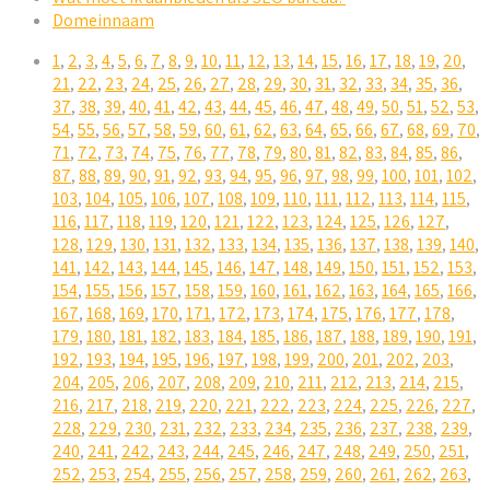
Domeinnaam
1
,
2
,
3
,
4
,
5
,
6
,
7
,
8
,
9
,
10
,
11
,
12
,
13
,
14
,
15
,
16
,
17
,
18
,
19
,
20
,
21
,
22
,
23
,
24
,
25
,
26
,
27
,
28
,
29
,
30
,
31
,
32
,
33
,
34
,
35
,
36
,
37
,
38
,
39
,
40
,
41
,
42
,
43
,
44
,
45
,
46
,
47
,
48
,
49
,
50
,
51
,
52
,
53
,
54
,
55
,
56
,
57
,
58
,
59
,
60
,
61
,
62
,
63
,
64
,
65
,
66
,
67
,
68
,
69
,
70
,
71
,
72
,
73
,
74
,
75
,
76
,
77
,
78
,
79
,
80
,
81
,
82
,
83
,
84
,
85
,
86
,
87
,
88
,
89
,
90
,
91
,
92
,
93
,
94
,
95
,
96
,
97
,
98
,
99
,
100
,
101
,
102
,
103
,
104
,
105
,
106
,
107
,
108
,
109
,
110
,
111
,
112
,
113
,
114
,
115
,
116
,
117
,
118
,
119
,
120
,
121
,
122
,
123
,
124
,
125
,
126
,
127
,
128
,
129
,
130
,
131
,
132
,
133
,
134
,
135
,
136
,
137
,
138
,
139
,
140
,
141
,
142
,
143
,
144
,
145
,
146
,
147
,
148
,
149
,
150
,
151
,
152
,
153
,
154
,
155
,
156
,
157
,
158
,
159
,
160
,
161
,
162
,
163
,
164
,
165
,
166
,
167
,
168
,
169
,
170
,
171
,
172
,
173
,
174
,
175
,
176
,
177
,
178
,
179
,
180
,
181
,
182
,
183
,
184
,
185
,
186
,
187
,
188
,
189
,
190
,
191
,
192
,
193
,
194
,
195
,
196
,
197
,
198
,
199
,
200
,
201
,
202
,
203
,
204
,
205
,
206
,
207
,
208
,
209
,
210
,
211
,
212
,
213
,
214
,
215
,
216
,
217
,
218
,
219
,
220
,
221
,
222
,
223
,
224
,
225
,
226
,
227
,
228
,
229
,
230
,
231
,
232
,
233
,
234
,
235
,
236
,
237
,
238
,
239
,
240
,
241
,
242
,
243
,
244
,
245
,
246
,
247
,
248
,
249
,
250
,
251
,
252
,
253
,
254
,
255
,
256
,
257
,
258
,
259
,
260
,
261
,
262
,
263
,