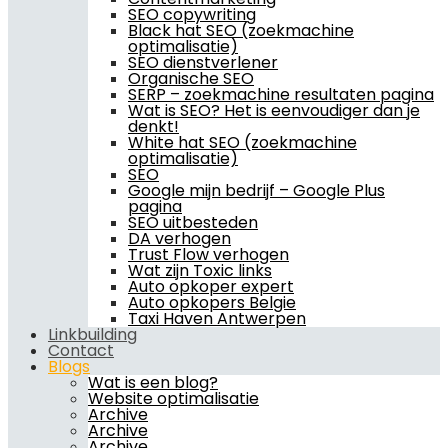
SEO copywriting
Black hat SEO (zoekmachine
optimalisatie)
SEO dienstverlener
Organische SEO
SERP – zoekmachine resultaten pagina
Wat is SEO? Het is eenvoudiger dan je
denkt!
White hat SEO (zoekmachine
optimalisatie)
SEO
Google mijn bedrijf – Google Plus
pagina
SEO uitbesteden
DA verhogen
Trust Flow verhogen
Wat zijn Toxic links
Auto opkoper expert
Auto opkopers Belgie
Taxi Haven Antwerpen
Linkbuilding
Contact
Blogs
Wat is een blog?
Website optimalisatie
Archive
Archive
Archive