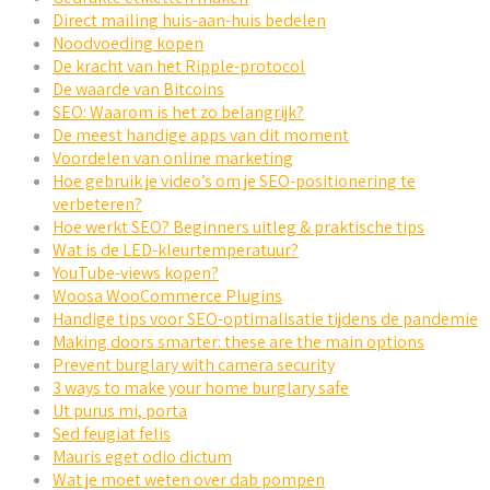
Direct mailing huis-aan-huis bedelen
Noodvoeding kopen
De kracht van het Ripple-protocol
De waarde van Bitcoins
SEO: Waarom is het zo belangrijk?
De meest handige apps van dit moment
Voordelen van online marketing
Hoe gebruik je video’s om je SEO-positionering te
verbeteren?
Hoe werkt SEO? Beginners uitleg & praktische tips
Wat is de LED-kleurtemperatuur?
YouTube-views kopen?
Woosa WooCommerce Plugins
Handige tips voor SEO-optimalisatie tijdens de pandemie
Making doors smarter: these are the main options
Prevent burglary with camera security
3 ways to make your home burglary safe
Ut purus mi, porta
Sed feugiat felis
Mauris eget odio dictum
Wat je moet weten over dab pompen