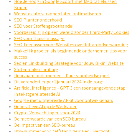
Hoe Je Hoog in Google Scoort met Meditatiekussen
Kopen
Website auto verkopen laten optimaliseren
SEO Plantenonderhoud
SEO voor Stoffengroothandel
Voorbereid zijn op een wereld zonder Third-Party Cookies
SEO voor thaise massage
SEO Toepassen voor Websites over Infraroodverwarming
Makkelijk groeien als beginnende ondernemer: tips voor
succes
Seo en Linkbuilding Strategie voor Jouw Bikini Website
Slotenmaker Limburg
Duurzaam ondernemen – Duurzaamheidsexpert
Dit verandert er per 1 januari 2024 in de zorg:
Artificial Intelligence – GPT-3 een toonaangevende stap
in tekstgerelateerde AI
Google met uitgebreide AI-kit voor ontwikkelaars
Generatieve AI op de Werkvloer
Crypto: Verwachtingen voor 2024
De meerwaarde van een SEO bureau
De impact van een SEO-bureau
Btw-nummer voor Zelfstandigen: Een Overzicht