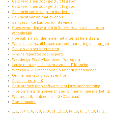
Geld verdienen door geld uit te geven
Geld verdienen door geld uit te geven
De kracht van Instagram marketing
De kracht van animatievideo’s
Een geschikte kantoorruimte vinden
Goed gevonden worden in Google is van veel factoren
afhankelijk!
Hoe pak je als ondernemer het internet beleid aan?
Wat is het verschil tussen content marketing en bloggen
Risico’s van het internetten
iPhone reparatie door experts
Webdesign West-Vlaanderen, Waregem
Leuke relatiegeschenken voor de IT-branche
Wat kan RBG Finance voor jouw bedrijf betekenen?
Online marketing advies en tips
Datingsites top 10
De juiste webshop software voor jouw onderneming
Tips om niets te hoeven missen binnen online marketing
Wat moet ik aanbieden als SEO bureau?
Domeinnaam
1
,
2
,
3
,
4
,
5
,
6
,
7
,
8
,
9
,
10
,
11
,
12
,
13
,
14
,
15
,
16
,
17
,
18
,
19
,
20
,