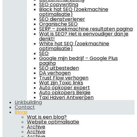
SEO copywriting
Black hat SEO (zoekmachine
optimalisatie)
SEO dienstverlener
Organische SEO
SERP – zoekmachine resultaten pagina
Wat is SEO? Het is eenvoudiger dan je
denkt!
White hat SEO (zoekmachine
optimalisatie)
SEO
Google mijn bedrijf – Google Plus
pagina
SEO uitbesteden
DA verhogen
Trust Flow verhogen
Wat zijn Toxic links
Auto opkoper expert
Auto opkopers Belgie
Taxi Haven Antwerpen
Linkbuilding
Contact
Blogs
Wat is een blog?
Website optimalisatie
Archive
Archive
Archive