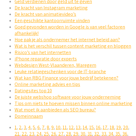
Geld verdienen door geld uit te geven
De kracht van Instagram marketing
De kracht van animatievideo’s
Een geschikte kantoorruimte vinden
Goed gevonden worden in Google is van veel factoren
afhankelijk!
Hoe pak je als ondernemer het internet beleid aan?
Wat is het verschil tussen content marketing en bloggen
Risico’s van het internetten
iPhone reparatie door experts
Webdesign West-Vlaanderen, Waregem
Leuke relatiegeschenken voor de IT-branche
Wat kan RBG Finance voor jouw bedrijf betekenen?
Online marketing advies en tips
Datingsites top 10
De juiste webshop software voor jouw onderneming
Tips om niets te hoeven missen binnen online marketing
Wat moet ik aanbieden als SEO bureau?
Domeinnaam
1
,
2
,
3
,
4
,
5
,
6
,
7
,
8
,
9
,
10
,
11
,
12
,
13
,
14
,
15
,
16
,
17
,
18
,
19
,
20
,
21
,
22
,
23
,
24
,
25
,
26
,
27
,
28
,
29
,
30
,
31
,
32
,
33
,
34
,
35
,
36
,