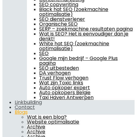
SEO copywriting
Black hat SEO (zoekmachine
optimalisatie)
SEO dienstverlener
Organische SEO
SERP – zoekmachine resultaten pagina
Wat is SEO? Het is eenvoudiger dan je
denkt!
White hat SEO (zoekmachine
optimalisatie)
SEO
Google mijn bedrijf – Google Plus
pagina
SEO uitbesteden
DA verhogen
Trust Flow verhogen
Wat zijn Toxic links
Auto opkoper expert
Auto opkopers Belgie
Taxi Haven Antwerpen
Linkbuilding
Contact
Blogs
Wat is een blog?
Website optimalisatie
Archive
Archive
Archive