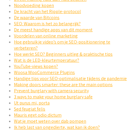
Noodvoeding kopen
De kracht van het Ripple-protocol
De waarde van Bitcoins
SEO: Waarom is het zo belangrijk?
De meest handige apps van dit moment
Voordelen van online marketing
Hoe gebruik je video’s om je SEO-positionering te
verbeteren?
Hoe werkt SEO? Beginners uitleg & praktische tips
Wat is de LED-kleurtemperatuur?
YouTube-views kopen?
Woosa WooCommerce Plugins
Handige tips voor SEO-optimalisatie tijdens de pandemie
Making doors smarter: these are the main options
Prevent burglary with camera security
3 ways to make your home burglary safe
Ut purus mi, porta
Sed feugiat felis
Mauris eget odio dictum
Wat je moet weten over dab pompen
Ik heb last van ongedierte, wat kan ik doen?