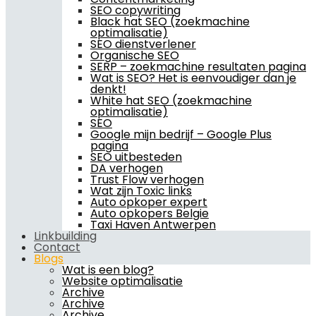
SEO copywriting
Black hat SEO (zoekmachine
optimalisatie)
SEO dienstverlener
Organische SEO
SERP – zoekmachine resultaten pagina
Wat is SEO? Het is eenvoudiger dan je
denkt!
White hat SEO (zoekmachine
optimalisatie)
SEO
Google mijn bedrijf – Google Plus
pagina
SEO uitbesteden
DA verhogen
Trust Flow verhogen
Wat zijn Toxic links
Auto opkoper expert
Auto opkopers Belgie
Taxi Haven Antwerpen
Linkbuilding
Contact
Blogs
Wat is een blog?
Website optimalisatie
Archive
Archive
Archive