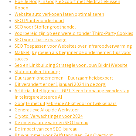
Hoe Je Hoog in Google Scoort met Meditatiekussen
Kopen
Website auto verkopen laten optimaliseren
SEO Plantenonderhoud
SEO voor Stoffengroothandel
Voorbereid zijn op een wereld zonder Third-Party Cookies
SEO voor thaise massage
SEO Toepassen voor Websites over Infraroodverwarming
Makkelijk groeien als beginnende ondernemer: tips voor
succes
Seo en Linkbuilding Strategie voor Jouw Bikini Website
Slotenmaker Limburg
Duurzaam ondernemen – Duurzaamheidsexpert
Dit verandert er per 1 januari 2024 in de zorg:
Artificial Intelligence – GPT-3 een toonaangevende stap
in tekstgerelateerde AI
Google met uitgebreide AI-kit voor ontwikkelaars
Generatieve AI op de Werkvloer
Crypto: Verwachtingen voor 2024
De meerwaarde van een SEO bureau
De impact van een SEO-bureau
Btw-nummer voor Zelfstandigen: Een Overzicht