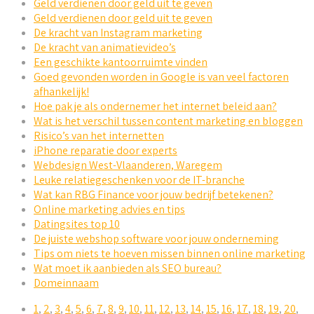
Geld verdienen door geld uit te geven
Geld verdienen door geld uit te geven
De kracht van Instagram marketing
De kracht van animatievideo’s
Een geschikte kantoorruimte vinden
Goed gevonden worden in Google is van veel factoren
afhankelijk!
Hoe pak je als ondernemer het internet beleid aan?
Wat is het verschil tussen content marketing en bloggen
Risico’s van het internetten
iPhone reparatie door experts
Webdesign West-Vlaanderen, Waregem
Leuke relatiegeschenken voor de IT-branche
Wat kan RBG Finance voor jouw bedrijf betekenen?
Online marketing advies en tips
Datingsites top 10
De juiste webshop software voor jouw onderneming
Tips om niets te hoeven missen binnen online marketing
Wat moet ik aanbieden als SEO bureau?
Domeinnaam
1
,
2
,
3
,
4
,
5
,
6
,
7
,
8
,
9
,
10
,
11
,
12
,
13
,
14
,
15
,
16
,
17
,
18
,
19
,
20
,