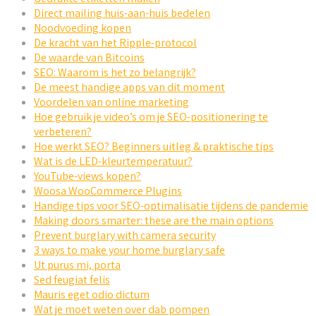
Direct mailing huis-aan-huis bedelen
Noodvoeding kopen
De kracht van het Ripple-protocol
De waarde van Bitcoins
SEO: Waarom is het zo belangrijk?
De meest handige apps van dit moment
Voordelen van online marketing
Hoe gebruik je video’s om je SEO-positionering te
verbeteren?
Hoe werkt SEO? Beginners uitleg & praktische tips
Wat is de LED-kleurtemperatuur?
YouTube-views kopen?
Woosa WooCommerce Plugins
Handige tips voor SEO-optimalisatie tijdens de pandemie
Making doors smarter: these are the main options
Prevent burglary with camera security
3 ways to make your home burglary safe
Ut purus mi, porta
Sed feugiat felis
Mauris eget odio dictum
Wat je moet weten over dab pompen