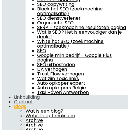
SEO copywriting
Black hat SEO (zoekmachine
optimalisatie)
SEO dienstverlener
Organische SEO
SERP – zoekmachine resultaten pagina
Wat is SEO? Het is eenvoudiger dan je
denkt!
White hat SEO (zoekmachine
optimalisatie)
SEO
Google mijn bedrijf – Google Plus
pagina
SEO uitbesteden
DA verhogen
Trust Flow verhogen
Wat zijn Toxic links
Auto opkoper expert
Auto opkopers Belgie
Taxi Haven Antwerpen
Linkbuilding
Contact
Blogs
Wat is een blog?
Website optimalisatie
Archive
Archive
Archive