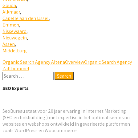
Gouda
,
Alkmaar
,
Capelle aan den IJssel
,
Emmen
,
Nissewaard
,
Nieuwegein
,
Assen
,
Middelburg
Organic Search Agency Altena
Overview
Organic Search Agency
Zaltbommel
SEO Experts
SeoBureau staat voor 20 jaar ervaring in Internet Marketing
(SEO en linkbuilding ) met expertise in het optimaliseren van
websites en webshops ontwikkeld in gevarieerde platformen
zoals WordPress en Woocommerce