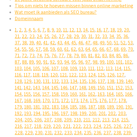
Tips om niets te hoeven missen binnen online marketing
Wat moet ik aanbieden als SEO bureau?
Domeinnaam
1
,
2
,
3
,
4
,
5
,
6
,
7
,
8
,
9
,
10
,
11
,
12
,
13
,
14
,
15
,
16
,
17
,
18
,
19
,
20
,
21
,
22
,
23
,
24
,
25
,
26
,
27
,
28
,
29
,
30
,
31
,
32
,
33
,
34
,
35
,
36
,
37
,
38
,
39
,
40
,
41
,
42
,
43
,
44
,
45
,
46
,
47
,
48
,
49
,
50
,
51
,
52
,
53
,
54
,
55
,
56
,
57
,
58
,
59
,
60
,
61
,
62
,
63
,
64
,
65
,
66
,
67
,
68
,
69
,
70
,
71
,
72
,
73
,
74
,
75
,
76
,
77
,
78
,
79
,
80
,
81
,
82
,
83
,
84
,
85
,
86
,
87
,
88
,
89
,
90
,
91
,
92
,
93
,
94
,
95
,
96
,
97
,
98
,
99
,
100
,
101
,
102
,
103
,
104
,
105
,
106
,
107
,
108
,
109
,
110
,
111
,
112
,
113
,
114
,
115
,
116
,
117
,
118
,
119
,
120
,
121
,
122
,
123
,
124
,
125
,
126
,
127
,
128
,
129
,
130
,
131
,
132
,
133
,
134
,
135
,
136
,
137
,
138
,
139
,
140
,
141
,
142
,
143
,
144
,
145
,
146
,
147
,
148
,
149
,
150
,
151
,
152
,
153
,
154
,
155
,
156
,
157
,
158
,
159
,
160
,
161
,
162
,
163
,
164
,
165
,
166
,
167
,
168
,
169
,
170
,
171
,
172
,
173
,
174
,
175
,
176
,
177
,
178
,
179
,
180
,
181
,
182
,
183
,
184
,
185
,
186
,
187
,
188
,
189
,
190
,
191
,
192
,
193
,
194
,
195
,
196
,
197
,
198
,
199
,
200
,
201
,
202
,
203
,
204
,
205
,
206
,
207
,
208
,
209
,
210
,
211
,
212
,
213
,
214
,
215
,
216
,
217
,
218
,
219
,
220
,
221
,
222
,
223
,
224
,
225
,
226
,
227
,
228
,
229
,
230
,
231
,
232
,
233
,
234
,
235
,
236
,
237
,
238
,
239
,