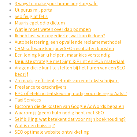
3 ways to make your home burglary safe
Ut purus mi, porta
Sed feugiat felis
Mauris eget odio dictum
Wat je moet weten over dab pompen
Ik heb last van ongedierte, wat kan ik doen?
Autobelettering, een opvallende reclamemethode!
CRM-software kan jouw SEO-resultaten boosten
Een lening kan u helpen, maar kies verstandig
De juiste strategie met Sign & Print en POS materiaal
Vragen die je kunt te stellen bij het huren van een SEO-
bedrijf
Zo maak je efficiënt gebruik van een tekstschrijver!
Freelance tekstschrijvers
EPC of elektriciteitskeuring nodig voor de regio Aalst?
Taxi Services
Factoren die de kosten van Google AdWords bepalen
Waarom jij (geen) hulp nodig hebt met SEO
Self billing: wat betekent dat voor mijn boekhouding?
Wat is een huisstijl?
SEO optimale website ontwikkeling