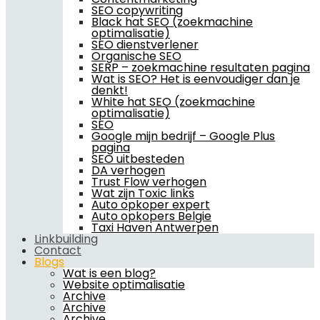
SEO copywriting
Black hat SEO (zoekmachine
optimalisatie)
SEO dienstverlener
Organische SEO
SERP – zoekmachine resultaten pagina
Wat is SEO? Het is eenvoudiger dan je
denkt!
White hat SEO (zoekmachine
optimalisatie)
SEO
Google mijn bedrijf – Google Plus
pagina
SEO uitbesteden
DA verhogen
Trust Flow verhogen
Wat zijn Toxic links
Auto opkoper expert
Auto opkopers Belgie
Taxi Haven Antwerpen
Linkbuilding
Contact
Blogs
Wat is een blog?
Website optimalisatie
Archive
Archive
Archive