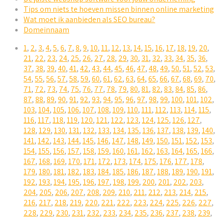
Tips om niets te hoeven missen binnen online marketing
Wat moet ik aanbieden als SEO bureau?
Domeinnaam
1
,
2
,
3
,
4
,
5
,
6
,
7
,
8
,
9
,
10
,
11
,
12
,
13
,
14
,
15
,
16
,
17
,
18
,
19
,
20
,
21
,
22
,
23
,
24
,
25
,
26
,
27
,
28
,
29
,
30
,
31
,
32
,
33
,
34
,
35
,
36
,
37
,
38
,
39
,
40
,
41
,
42
,
43
,
44
,
45
,
46
,
47
,
48
,
49
,
50
,
51
,
52
,
53
,
54
,
55
,
56
,
57
,
58
,
59
,
60
,
61
,
62
,
63
,
64
,
65
,
66
,
67
,
68
,
69
,
70
,
71
,
72
,
73
,
74
,
75
,
76
,
77
,
78
,
79
,
80
,
81
,
82
,
83
,
84
,
85
,
86
,
87
,
88
,
89
,
90
,
91
,
92
,
93
,
94
,
95
,
96
,
97
,
98
,
99
,
100
,
101
,
102
,
103
,
104
,
105
,
106
,
107
,
108
,
109
,
110
,
111
,
112
,
113
,
114
,
115
,
116
,
117
,
118
,
119
,
120
,
121
,
122
,
123
,
124
,
125
,
126
,
127
,
128
,
129
,
130
,
131
,
132
,
133
,
134
,
135
,
136
,
137
,
138
,
139
,
140
,
141
,
142
,
143
,
144
,
145
,
146
,
147
,
148
,
149
,
150
,
151
,
152
,
153
,
154
,
155
,
156
,
157
,
158
,
159
,
160
,
161
,
162
,
163
,
164
,
165
,
166
,
167
,
168
,
169
,
170
,
171
,
172
,
173
,
174
,
175
,
176
,
177
,
178
,
179
,
180
,
181
,
182
,
183
,
184
,
185
,
186
,
187
,
188
,
189
,
190
,
191
,
192
,
193
,
194
,
195
,
196
,
197
,
198
,
199
,
200
,
201
,
202
,
203
,
204
,
205
,
206
,
207
,
208
,
209
,
210
,
211
,
212
,
213
,
214
,
215
,
216
,
217
,
218
,
219
,
220
,
221
,
222
,
223
,
224
,
225
,
226
,
227
,
228
,
229
,
230
,
231
,
232
,
233
,
234
,
235
,
236
,
237
,
238
,
239
,