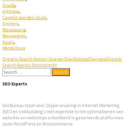
Gouda
,
Alkmaar
,
Capelle aan den IJssel
,
Emmen
,
Nissewaard
,
Nieuwegein
,
Assen
,
Middelburg
Organic Search Agency Goeree-Overflakkee
Overview
Organic
Search Agency Barendrecht
SEO Experts
SeoBureau staat voor 20 jaar ervaring in Internet Marketing
(SEO en linkbuilding ) met expertise in het optimaliseren van
websites en webshops ontwikkeld in gevarieerde platformen
zoals WordPress en Woocommerce