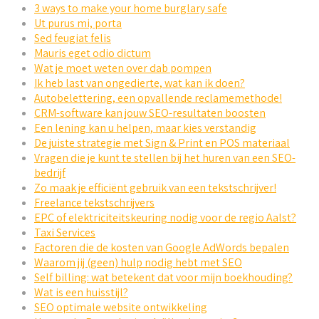
3 ways to make your home burglary safe
Ut purus mi, porta
Sed feugiat felis
Mauris eget odio dictum
Wat je moet weten over dab pompen
Ik heb last van ongedierte, wat kan ik doen?
Autobelettering, een opvallende reclamemethode!
CRM-software kan jouw SEO-resultaten boosten
Een lening kan u helpen, maar kies verstandig
De juiste strategie met Sign & Print en POS materiaal
Vragen die je kunt te stellen bij het huren van een SEO-
bedrijf
Zo maak je efficiënt gebruik van een tekstschrijver!
Freelance tekstschrijvers
EPC of elektriciteitskeuring nodig voor de regio Aalst?
Taxi Services
Factoren die de kosten van Google AdWords bepalen
Waarom jij (geen) hulp nodig hebt met SEO
Self billing: wat betekent dat voor mijn boekhouding?
Wat is een huisstijl?
SEO optimale website ontwikkeling