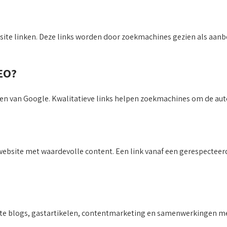
bsite linken. Deze links worden door zoekmachines gezien als aanbe
EO?
ren van Google. Kwalitatieve links helpen zoekmachines om de aut
website met waardevolle content. Een link vanaf een gerespectee
e blogs, gastartikelen, contentmarketing en samenwerkingen met 