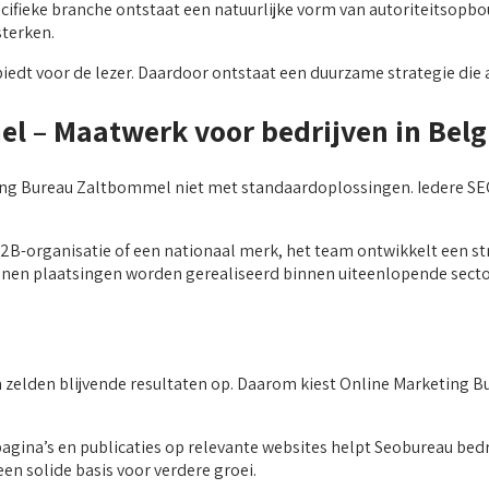
ecifieke branche ontstaat een natuurlijke vorm van autoriteitsopb
sterken.
iedt voor de lezer. Daardoor ontstaat een duurzame strategie die 
l – Maatwerk voor bedrijven in Belg
ting Bureau Zaltbommel niet met standaardoplossingen. Iedere S
B-organisatie of een nationaal merk, het team ontwikkelt een strat
nnen plaatsingen worden gerealiseerd binnen uiteenlopende secto
en zelden blijvende resultaten op. Daarom kiest Online Marketin
ina’s en publicaties op relevante websites helpt Seobureau bedrij
en solide basis voor verdere groei.