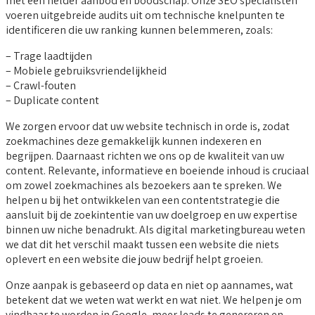
met een helder aanbod en boodschap. Onze SEO specialisten
voeren uitgebreide audits uit om technische knelpunten te
identificeren die uw ranking kunnen belemmeren, zoals:
– Trage laadtijden
– Mobiele gebruiksvriendelijkheid
– Crawl-fouten
– Duplicate content
We zorgen ervoor dat uw website technisch in orde is, zodat
zoekmachines deze gemakkelijk kunnen indexeren en
begrijpen. Daarnaast richten we ons op de kwaliteit van uw
content. Relevante, informatieve en boeiende inhoud is cruciaal
om zowel zoekmachines als bezoekers aan te spreken. We
helpen u bij het ontwikkelen van een contentstrategie die
aansluit bij de zoekintentie van uw doelgroep en uw expertise
binnen uw niche benadrukt. Als digital marketingbureau weten
we dat dit het verschil maakt tussen een website die niets
oplevert en een website die jouw bedrijf helpt groeien.
Onze aanpak is gebaseerd op data en niet op aannames, wat
betekent dat we weten wat werkt en wat niet. We helpen je om
vindbaar te worden in Google, meer leads te genereren en