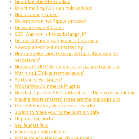
Gedrukte etiketten maken
Direct mailing huis-aan-huis bedelen
Noodvoeding kopen
De kracht van het Ripple-protocol
De waarde van Bitcoins
SEO: Waarom is het zo belangrijk?
De meest handige apps van dit moment
Voordelen van online marketing
Hoe gebruik je video’s om je SEO-positionering te
verbeteren?
Hoe werkt SEO? Beginners uitleg & praktische tips
Wat is de LED-kleurtemperatuur?
YouTube-views kopen?
Woosa WooCommerce Plugins
Handige tips voor SEO-optimalisatie tijdens de pandemie
Making doors smarter: these are the main options
Prevent burglary with camera security
3 ways to make your home burglary safe
Ut purus mi, porta
Sed feugiat felis
Mauris eget odio dictum
Wat je moet weten over dab pompen