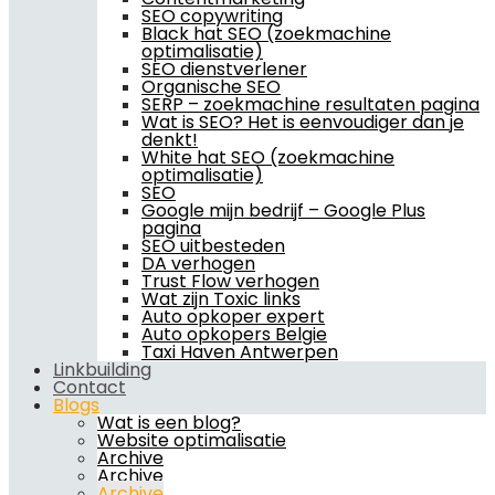
SEO copywriting
Black hat SEO (zoekmachine
optimalisatie)
SEO dienstverlener
Organische SEO
SERP – zoekmachine resultaten pagina
Wat is SEO? Het is eenvoudiger dan je
denkt!
White hat SEO (zoekmachine
optimalisatie)
SEO
Google mijn bedrijf – Google Plus
pagina
SEO uitbesteden
DA verhogen
Trust Flow verhogen
Wat zijn Toxic links
Auto opkoper expert
Auto opkopers Belgie
Taxi Haven Antwerpen
Linkbuilding
Contact
Blogs
Wat is een blog?
Website optimalisatie
Archive
Archive
Archive