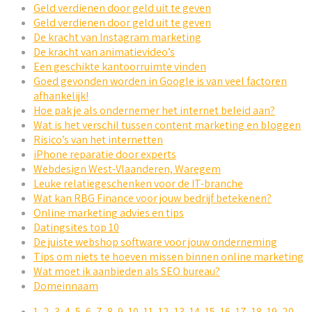
Geld verdienen door geld uit te geven
Geld verdienen door geld uit te geven
De kracht van Instagram marketing
De kracht van animatievideo’s
Een geschikte kantoorruimte vinden
Goed gevonden worden in Google is van veel factoren
afhankelijk!
Hoe pak je als ondernemer het internet beleid aan?
Wat is het verschil tussen content marketing en bloggen
Risico’s van het internetten
iPhone reparatie door experts
Webdesign West-Vlaanderen, Waregem
Leuke relatiegeschenken voor de IT-branche
Wat kan RBG Finance voor jouw bedrijf betekenen?
Online marketing advies en tips
Datingsites top 10
De juiste webshop software voor jouw onderneming
Tips om niets te hoeven missen binnen online marketing
Wat moet ik aanbieden als SEO bureau?
Domeinnaam
1
,
2
,
3
,
4
,
5
,
6
,
7
,
8
,
9
,
10
,
11
,
12
,
13
,
14
,
15
,
16
,
17
,
18
,
19
,
20
,