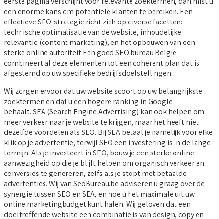
eerste pagina verschijnt voor relevante zoektermen, dan mist u
een enorme kans om potentiële klanten te bereiken. Een
effectieve SEO-strategie richt zich op diverse facetten:
technische optimalisatie van de website, inhoudelijke
relevantie (content marketing), en het opbouwen van een
sterke online autoriteit.Een goed SEO bureau België
combineert al deze elementen tot een coherent plan dat is
afgestemd op uw specifieke bedrijfsdoelstellingen.
Wij zorgen ervoor dat uw website scoort op uw belangrijkste
zoektermen en dat u een hogere ranking in Google
behaalt. SEA (Search Engine Advertising) kan ook helpen om
meer verkeer naar je website te krijgen, maar het heeft niet
dezelfde voordelen als SEO. Bij SEA betaal je namelijk voor elke
klik op je advertentie, terwijl SEO een investering is in de lange
termijn. Als je investeert in SEO, bouw je een sterke online
aanwezigheid op die je blijft helpen om organisch verkeer en
conversies te genereren, zelfs als je stopt met betaalde
advertenties. Wij van SeoBureau.be adviseren u graag over de
synergie tussen SEO en SEA, en hoe u het maximale uit uw
online marketingbudget kunt halen. Wij geloven dat een
doeltreffende website een combinatie is van design, copy en