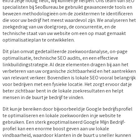
extra zetje nodig hebt, wij kunnen je helpen. Ons team van SEO
specialisten bij SeoBureau.be gebruikt geavanceerde tools en
bewezen methodologieën om de zoektermen te identificeren
die voor uw bedrijf het meest waardevol zijn. We analyseren het
zoekgedrag van uw doelgroep, de concurrentie, en de
technische staat van uw website om een op maat gemaakt
optimalisatieplan te ontwikkelen.
Dit plan omvat gedetailleerde zoekwoordanalyse, on-page
optimalisatie, technische SEO audits, en een effectieve
linkbuildingstrategie. Al deze elementen dragen bij aan het
verbeteren van uw organische zichtbaarheid en het aantrekken
van relevant verkeer. Bovendien is lokale SEO vooral belangrijk
voor bedrijven met een fysieke locatie. Het zorgt ervoor dat je
beter zichtbaar bent in de lokale zoekresultaten en helpt
mensen in de buurt je bedrijf te vinden.
Dit kun je bereiken door bijvoorbeeld je Google bedrijfsprofiel
te optimaliseren en lokale zoekwoorden in je website te
gebruiken. Een sterk geoptimaliseerd Google Mijn Bedrijf-
profiel kan een enorme boost geven aan uw lokale
vindbaarheid, waardoor klanten in de buurt u sneller kunnen