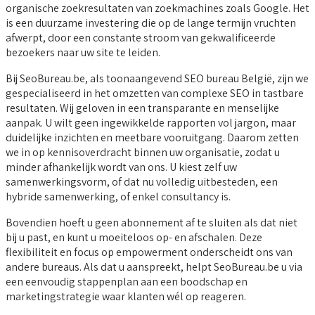
organische zoekresultaten van zoekmachines zoals Google. Het
is een duurzame investering die op de lange termijn vruchten
afwerpt, door een constante stroom van gekwalificeerde
bezoekers naar uw site te leiden.
Bij SeoBureau.be, als toonaangevend SEO bureau België, zijn we
gespecialiseerd in het omzetten van complexe SEO in tastbare
resultaten. Wij geloven in een transparante en menselijke
aanpak. U wilt geen ingewikkelde rapporten vol jargon, maar
duidelijke inzichten en meetbare vooruitgang. Daarom zetten
we in op kennisoverdracht binnen uw organisatie, zodat u
minder afhankelijk wordt van ons. U kiest zelf uw
samenwerkingsvorm, of dat nu volledig uitbesteden, een
hybride samenwerking, of enkel consultancy is.
Bovendien hoeft u geen abonnement af te sluiten als dat niet
bij u past, en kunt u moeiteloos op- en afschalen. Deze
flexibiliteit en focus op empowerment onderscheidt ons van
andere bureaus. Als dat u aanspreekt, helpt SeoBureau.be u via
een eenvoudig stappenplan aan een boodschap en
marketingstrategie waar klanten wél op reageren.