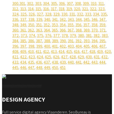
300
,
301
,
302
,
303
,
304
,
305
,
306
,
307
,
308
,
309
,
310
,
311
,
312
,
313
,
314
,
315
,
316
,
317
,
318
,
319
,
320
,
321
,
322
,
323
,
324
,
325
,
326
,
327
,
328
,
329
,
330
,
331
,
332
,
333
,
334
,
335
,
336
,
337
,
338
,
339
,
340
,
341
,
342
,
343
,
344
,
345
,
346
,
347
,
348
,
349
,
350
,
351
,
352
,
353
,
354
,
355
,
356
,
357
,
358
,
359
,
360
,
361
,
362
,
363
,
364
,
365
,
366
,
367
,
368
,
369
,
370
,
371
,
372
,
373
,
374
,
375
,
376
,
377
,
378
,
379
,
380
,
381
,
382
,
383
,
384
,
385
,
386
,
387
,
388
,
389
,
390
,
391
,
392
,
393
,
394
,
395
,
396
,
397
,
398
,
399
,
400
,
401
,
402
,
403
,
404
,
405
,
406
,
407
,
408
,
409
,
410
,
411
,
412
,
413
,
414
,
415
,
416
,
417
,
418
,
419
,
420
,
421
,
422
,
423
,
424
,
425
,
426
,
427
,
428
,
429
,
430
,
431
,
432
,
433
,
434
,
435
,
436
,
437
,
438
,
439
,
440
,
441
,
442
,
443
,
444
,
445
,
446
,
447
,
448
,
449
,
450
,
451
fffffffffffffffffffffffffffffff
DESIGN AGENCY
Full service digital agency Vlaanderen. SeoBureau is