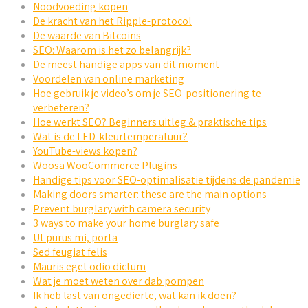
Noodvoeding kopen
De kracht van het Ripple-protocol
De waarde van Bitcoins
SEO: Waarom is het zo belangrijk?
De meest handige apps van dit moment
Voordelen van online marketing
Hoe gebruik je video’s om je SEO-positionering te
verbeteren?
Hoe werkt SEO? Beginners uitleg & praktische tips
Wat is de LED-kleurtemperatuur?
YouTube-views kopen?
Woosa WooCommerce Plugins
Handige tips voor SEO-optimalisatie tijdens de pandemie
Making doors smarter: these are the main options
Prevent burglary with camera security
3 ways to make your home burglary safe
Ut purus mi, porta
Sed feugiat felis
Mauris eget odio dictum
Wat je moet weten over dab pompen
Ik heb last van ongedierte, wat kan ik doen?