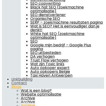
SEO copywriting
Black hat SEO (zoekmachine
optimalisatie)
SEO dienstverlener
Organische SEO
SERP – zoekmachine resultaten pagina
Wat is SEO? Het is eenvoudiger dan je
denkt!
White hat SEO (zoekmachine
optimalisatie)
SEO
Google mijn bedrijf – Google Plus
pagina
SEO uitbesteden
DA verhogen
Trust Flow verhogen
Wat zijn Toxic links
Auto opkoper expert
Auto opkopers Belgie
Taxi Haven Antwerpen
Linkbuilding
Contact
Blogs
Wat is een blog?
Website optimalisatie
Archive
Archive
Archive