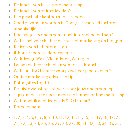
De kracht van Instagram marketing
De kracht van animatievideo’s
Een geschikte kantoorruimte vinden
Goed gevonden worden in Google is van veel factoren
afhankelijk!
Hoe pak je als ondernemer het internet beleid aan?
Wat is het verschil tussen content marketing en bloggen
Risico’s van het internetten
iPhone reparatie door experts
Webdesign West-Vlaanderen, Waregem
Leuke relatiegeschenken voor de IT-branche
Wat kan RBG Finance voor jouw bedrijf betekenen?
Online marketing advies en tips
Datingsites top 10
De juiste webshop software voor jouw onderneming
Tips om niets te hoeven missen binnen online marketing
Wat moet ik aanbieden als SEO bureau?
Domeinnaam
1
,
2
,
3
,
4
,
5
,
6
,
7
,
8
,
9
,
10
,
11
,
12
,
13
,
14
,
15
,
16
,
17
,
18
,
19
,
20
,
21
,
22
,
23
,
24
,
25
,
26
,
27
,
28
,
29
,
30
,
31
,
32
,
33
,
34
,
35
,
36
,