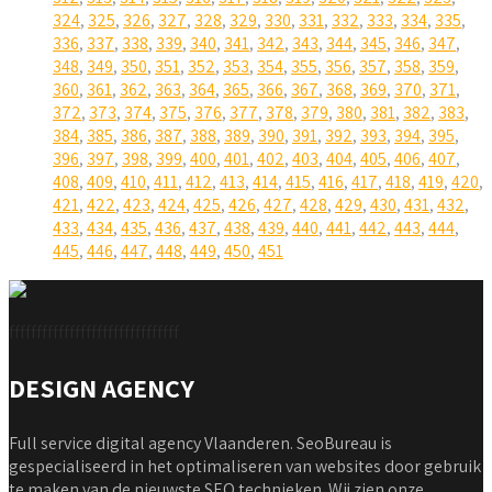
324
,
325
,
326
,
327
,
328
,
329
,
330
,
331
,
332
,
333
,
334
,
335
,
336
,
337
,
338
,
339
,
340
,
341
,
342
,
343
,
344
,
345
,
346
,
347
,
348
,
349
,
350
,
351
,
352
,
353
,
354
,
355
,
356
,
357
,
358
,
359
,
360
,
361
,
362
,
363
,
364
,
365
,
366
,
367
,
368
,
369
,
370
,
371
,
372
,
373
,
374
,
375
,
376
,
377
,
378
,
379
,
380
,
381
,
382
,
383
,
384
,
385
,
386
,
387
,
388
,
389
,
390
,
391
,
392
,
393
,
394
,
395
,
396
,
397
,
398
,
399
,
400
,
401
,
402
,
403
,
404
,
405
,
406
,
407
,
408
,
409
,
410
,
411
,
412
,
413
,
414
,
415
,
416
,
417
,
418
,
419
,
420
,
421
,
422
,
423
,
424
,
425
,
426
,
427
,
428
,
429
,
430
,
431
,
432
,
433
,
434
,
435
,
436
,
437
,
438
,
439
,
440
,
441
,
442
,
443
,
444
,
445
,
446
,
447
,
448
,
449
,
450
,
451
fffffffffffffffffffffffffffffff
DESIGN AGENCY
Full service digital agency Vlaanderen. SeoBureau is
gespecialiseerd in het optimaliseren van websites door gebruik
te maken van de nieuwste SEO technieken. Wij zien onze