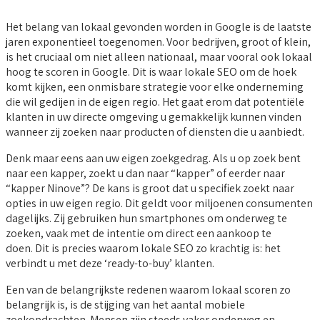
Het belang van lokaal gevonden worden in Google is de laatste
jaren exponentieel toegenomen. Voor bedrijven, groot of klein,
is het cruciaal om niet alleen nationaal, maar vooral ook lokaal
hoog te scoren in Google. Dit is waar lokale SEO om de hoek
komt kijken, een onmisbare strategie voor elke onderneming
die wil gedijen in de eigen regio. Het gaat erom dat potentiële
klanten in uw directe omgeving u gemakkelijk kunnen vinden
wanneer zij zoeken naar producten of diensten die u aanbiedt.
Denk maar eens aan uw eigen zoekgedrag. Als u op zoek bent
naar een kapper, zoekt u dan naar “kapper” of eerder naar
“kapper Ninove”? De kans is groot dat u specifiek zoekt naar
opties in uw eigen regio. Dit geldt voor miljoenen consumenten
dagelijks. Zij gebruiken hun smartphones om onderweg te
zoeken, vaak met de intentie om direct een aankoop te
doen. Dit is precies waarom lokale SEO zo krachtig is: het
verbindt u met deze ‘ready-to-buy’ klanten.
Een van de belangrijkste redenen waarom lokaal scoren zo
belangrijk is, is de stijging van het aantal mobiele
zoekopdrachten. Mensen zijn steeds vaker onderweg en