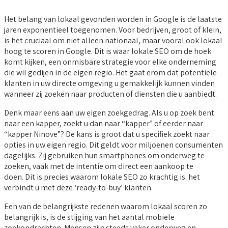
Het belang van lokaal gevonden worden in Google is de laatste
jaren exponentieel toegenomen. Voor bedrijven, groot of klein,
is het cruciaal om niet alleen nationaal, maar vooral ook lokaal
hoog te scoren in Google. Dit is waar lokale SEO om de hoek
komt kijken, een onmisbare strategie voor elke onderneming
die wil gedijen in de eigen regio. Het gaat erom dat potentiële
klanten in uw directe omgeving u gemakkelijk kunnen vinden
wanneer zij zoeken naar producten of diensten die u aanbiedt.
Denk maar eens aan uw eigen zoekgedrag. Als u op zoek bent
naar een kapper, zoekt u dan naar “kapper” of eerder naar
“kapper Ninove”? De kans is groot dat u specifiek zoekt naar
opties in uw eigen regio. Dit geldt voor miljoenen consumenten
dagelijks. Zij gebruiken hun smartphones om onderweg te
zoeken, vaak met de intentie om direct een aankoop te
doen. Dit is precies waarom lokale SEO zo krachtig is: het
verbindt u met deze ‘ready-to-buy’ klanten.
Een van de belangrijkste redenen waarom lokaal scoren zo
belangrijk is, is de stijging van het aantal mobiele
zoekopdrachten. Mensen zijn steeds vaker onderweg en