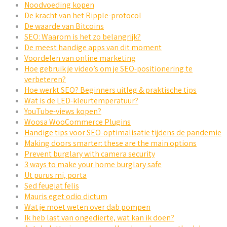
Noodvoeding kopen
De kracht van het Ripple-protocol
De waarde van Bitcoins
SEO: Waarom is het zo belangrijk?
De meest handige apps van dit moment
Voordelen van online marketing
Hoe gebruik je video’s om je SEO-positionering te
verbeteren?
Hoe werkt SEO? Beginners uitleg & praktische tips
Wat is de LED-kleurtemperatuur?
YouTube-views kopen?
Woosa WooCommerce Plugins
Handige tips voor SEO-optimalisatie tijdens de pandemie
Making doors smarter: these are the main options
Prevent burglary with camera security
3 ways to make your home burglary safe
Ut purus mi, porta
Sed feugiat felis
Mauris eget odio dictum
Wat je moet weten over dab pompen
Ik heb last van ongedierte, wat kan ik doen?