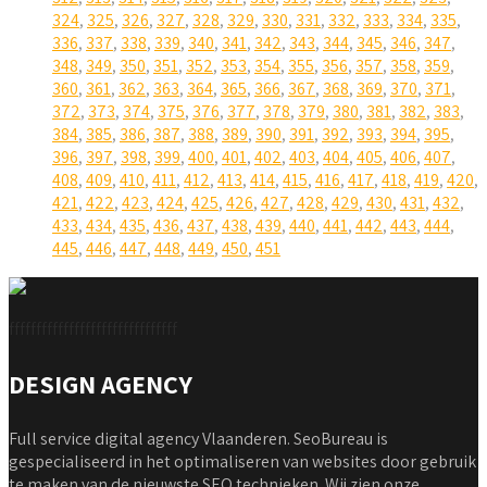
324
,
325
,
326
,
327
,
328
,
329
,
330
,
331
,
332
,
333
,
334
,
335
,
336
,
337
,
338
,
339
,
340
,
341
,
342
,
343
,
344
,
345
,
346
,
347
,
348
,
349
,
350
,
351
,
352
,
353
,
354
,
355
,
356
,
357
,
358
,
359
,
360
,
361
,
362
,
363
,
364
,
365
,
366
,
367
,
368
,
369
,
370
,
371
,
372
,
373
,
374
,
375
,
376
,
377
,
378
,
379
,
380
,
381
,
382
,
383
,
384
,
385
,
386
,
387
,
388
,
389
,
390
,
391
,
392
,
393
,
394
,
395
,
396
,
397
,
398
,
399
,
400
,
401
,
402
,
403
,
404
,
405
,
406
,
407
,
408
,
409
,
410
,
411
,
412
,
413
,
414
,
415
,
416
,
417
,
418
,
419
,
420
,
421
,
422
,
423
,
424
,
425
,
426
,
427
,
428
,
429
,
430
,
431
,
432
,
433
,
434
,
435
,
436
,
437
,
438
,
439
,
440
,
441
,
442
,
443
,
444
,
445
,
446
,
447
,
448
,
449
,
450
,
451
fffffffffffffffffffffffffffffff
DESIGN AGENCY
Full service digital agency Vlaanderen. SeoBureau is
gespecialiseerd in het optimaliseren van websites door gebruik
te maken van de nieuwste SEO technieken. Wij zien onze