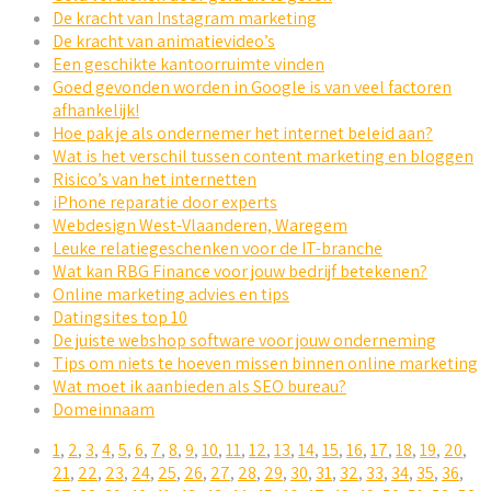
De kracht van Instagram marketing
De kracht van animatievideo’s
Een geschikte kantoorruimte vinden
Goed gevonden worden in Google is van veel factoren
afhankelijk!
Hoe pak je als ondernemer het internet beleid aan?
Wat is het verschil tussen content marketing en bloggen
Risico’s van het internetten
iPhone reparatie door experts
Webdesign West-Vlaanderen, Waregem
Leuke relatiegeschenken voor de IT-branche
Wat kan RBG Finance voor jouw bedrijf betekenen?
Online marketing advies en tips
Datingsites top 10
De juiste webshop software voor jouw onderneming
Tips om niets te hoeven missen binnen online marketing
Wat moet ik aanbieden als SEO bureau?
Domeinnaam
1
,
2
,
3
,
4
,
5
,
6
,
7
,
8
,
9
,
10
,
11
,
12
,
13
,
14
,
15
,
16
,
17
,
18
,
19
,
20
,
21
,
22
,
23
,
24
,
25
,
26
,
27
,
28
,
29
,
30
,
31
,
32
,
33
,
34
,
35
,
36
,