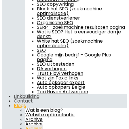
SEO copywriting
Black hat SEO (zoekmachine
optimalisatie)
SEO dienstverlener
Organische SEO
SERP – zoekmachine resultaten pagina
Wat is SEO? Het is eenvoudiger dan je
denkt!
White hat SEO (zoekmachine
optimalisatie)
SEO
Google mijn bedrijf – Google Plus
pagina
SEO uitbesteden
DA verhogen
Trust Flow verhogen
Wat zijn Toxic links
Auto opkoper expert
Auto opkopers Belgie
Taxi Haven Antwerpen
Linkbuilding
Contact
Blogs
Wat is een blog?
Website optimalisatie
Archive
Archive
Archive