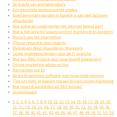
De kracht van animatievideo’s
Een geschikte kantoorruimte vinden
Goed gevonden worden in Google is van veel factoren
afhankelijk!
Hoe pak je als ondernemer het internet beleid aan?
Wat is het verschil tussen content marketing en bloggen
Risico’s van het internetten
iPhone reparatie door experts
Webdesign West-Vlaanderen, Waregem
Leuke relatiegeschenken voor de IT-branche
Wat kan RBG Finance voor jouw bedrijf betekenen?
Online marketing advies en tips
Datingsites top 10
De juiste webshop software voor jouw onderneming
Tips om niets te hoeven missen binnen online marketing
Wat moet ik aanbieden als SEO bureau?
Domeinnaam
1
,
2
,
3
,
4
,
5
,
6
,
7
,
8
,
9
,
10
,
11
,
12
,
13
,
14
,
15
,
16
,
17
,
18
,
19
,
20
,
21
,
22
,
23
,
24
,
25
,
26
,
27
,
28
,
29
,
30
,
31
,
32
,
33
,
34
,
35
,
36
,
37
,
38
,
39
,
40
,
41
,
42
,
43
,
44
,
45
,
46
,
47
,
48
,
49
,
50
,
51
,
52
,
53
,