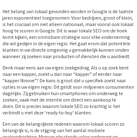
Het belang van lokaal gevonden worden in Google is de laatste
jaren exponentieel toegenomen. Voor bedrijven, groot of klein,
is het cruciaal om niet alleen nationaal, maar vooral ook lokaal
hoog te scoren in Google. Dit is waar lokale SEO om de hoek
komt kijken, een onmisbare strategie voor elke onderneming
die wil gedijen in de eigen regio. Het gaat erom dat potentiële
klanten in uw directe omgeving u gemakkelijk kunnen vinden
wanneer zij zoeken naar producten of diensten die u aanbiedt.
Denk maar eens aan uw eigen zoekgedrag. Als u op zoek bent
naar een kapper, zoekt u dan naar “kapper” of eerder naar
“kapper Ninove”? De kans is groot dat u specifiek zoekt naar
opties in uw eigen regio. Dit geldt voor miljoenen consumenten
dagelijks. Zij gebruiken hun smartphones om onderweg te
zoeken, vaak met de intentie om direct een aankoop te
doen. Dit is precies waarom lokale SEO zo krachtig is: het
verbindt u met deze ‘ready-to-buy’ klanten.
Een van de belangrijkste redenen waarom lokaal scoren zo
belangrijk is, is de stijging van het aantal mobiele
zoekopdrachten. Mensen zijn steeds vaker onderweg en