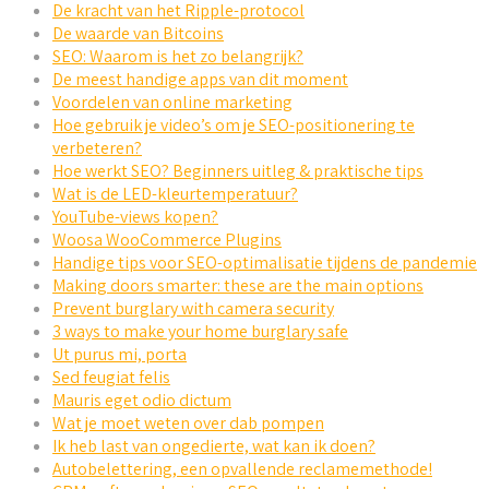
De kracht van het Ripple-protocol
De waarde van Bitcoins
SEO: Waarom is het zo belangrijk?
De meest handige apps van dit moment
Voordelen van online marketing
Hoe gebruik je video’s om je SEO-positionering te
verbeteren?
Hoe werkt SEO? Beginners uitleg & praktische tips
Wat is de LED-kleurtemperatuur?
YouTube-views kopen?
Woosa WooCommerce Plugins
Handige tips voor SEO-optimalisatie tijdens de pandemie
Making doors smarter: these are the main options
Prevent burglary with camera security
3 ways to make your home burglary safe
Ut purus mi, porta
Sed feugiat felis
Mauris eget odio dictum
Wat je moet weten over dab pompen
Ik heb last van ongedierte, wat kan ik doen?
Autobelettering, een opvallende reclamemethode!