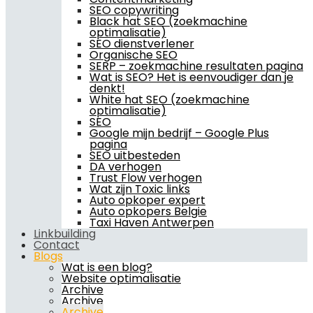
SEO copywriting
Black hat SEO (zoekmachine
optimalisatie)
SEO dienstverlener
Organische SEO
SERP – zoekmachine resultaten pagina
Wat is SEO? Het is eenvoudiger dan je
denkt!
White hat SEO (zoekmachine
optimalisatie)
SEO
Google mijn bedrijf – Google Plus
pagina
SEO uitbesteden
DA verhogen
Trust Flow verhogen
Wat zijn Toxic links
Auto opkoper expert
Auto opkopers Belgie
Taxi Haven Antwerpen
Linkbuilding
Contact
Blogs
Wat is een blog?
Website optimalisatie
Archive
Archive
Archive