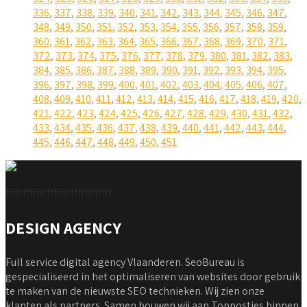
336
,
337
,
338
,
339
,
340
,
341
,
342
,
343
,
344
,
345
,
346
,
347
,
348
,
349
,
350
,
351
,
352
,
353
,
354
,
355
,
356
,
357
,
358
,
359
,
360
,
361
,
362
,
363
,
364
,
365
,
366
,
367
,
368
,
369
,
370
,
371
,
372
,
373
,
374
,
375
,
376
,
377
,
378
,
379
,
380
,
381
,
382
,
383
,
384
,
385
,
386
,
387
,
388
,
389
,
390
,
391
,
392
,
393
,
394
,
395
,
396
,
397
,
398
,
399
,
400
,
401
,
402
,
403
,
404
,
405
,
406
,
407
,
408
,
409
,
410
,
411
,
412
,
413
,
414
,
415
,
416
,
417
,
418
,
419
,
420
,
421
,
422
,
423
,
424
,
425
,
426
,
427
,
428
,
429
,
430
,
431
,
432
,
433
,
434
,
435
,
436
,
437
,
438
,
439
,
440
,
441
,
442
,
443
,
444
,
445
,
446
,
447
,
448
,
449
,
450
,
451
fffffffffffffffffffffffffffffff
DESIGN AGENCY
Full service digital agency Vlaanderen. SeoBureau is
gespecialiseerd in het optimaliseren van websites door gebruik
te maken van de nieuwste SEO technieken. Wij zien onze
klanten als partners. Samen bouwen wij aan Topposties binnen