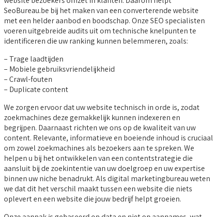
website bezoekers omzet in klanten. Daarom helpt
SeoBureau.be bij het maken van een converterende website
met een helder aanbod en boodschap. Onze SEO specialisten
voeren uitgebreide audits uit om technische knelpunten te
identificeren die uw ranking kunnen belemmeren, zoals:
– Trage laadtijden
– Mobiele gebruiksvriendelijkheid
– Crawl-fouten
– Duplicate content
We zorgen ervoor dat uw website technisch in orde is, zodat
zoekmachines deze gemakkelijk kunnen indexeren en
begrijpen. Daarnaast richten we ons op de kwaliteit van uw
content. Relevante, informatieve en boeiende inhoud is cruciaal
om zowel zoekmachines als bezoekers aan te spreken. We
helpen u bij het ontwikkelen van een contentstrategie die
aansluit bij de zoekintentie van uw doelgroep en uw expertise
binnen uw niche benadrukt. Als digital marketingbureau weten
we dat dit het verschil maakt tussen een website die niets
oplevert en een website die jouw bedrijf helpt groeien.
Onze aanpak is gebaseerd op data en niet op aannames, wat