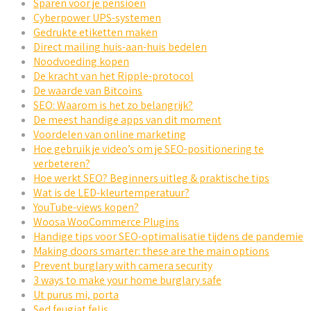
Sparen voor je pensioen
Cyberpower UPS-systemen
Gedrukte etiketten maken
Direct mailing huis-aan-huis bedelen
Noodvoeding kopen
De kracht van het Ripple-protocol
De waarde van Bitcoins
SEO: Waarom is het zo belangrijk?
De meest handige apps van dit moment
Voordelen van online marketing
Hoe gebruik je video’s om je SEO-positionering te
verbeteren?
Hoe werkt SEO? Beginners uitleg & praktische tips
Wat is de LED-kleurtemperatuur?
YouTube-views kopen?
Woosa WooCommerce Plugins
Handige tips voor SEO-optimalisatie tijdens de pandemie
Making doors smarter: these are the main options
Prevent burglary with camera security
3 ways to make your home burglary safe
Ut purus mi, porta
Sed feugiat felis