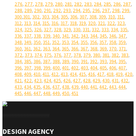
276
,
277
,
278
,
279
,
280
,
281
,
282
,
283
,
284
,
285
,
286
,
287
,
288
,
289
,
290
,
291
,
292
,
293
,
294
,
295
,
296
,
297
,
298
,
299
,
300
,
301
,
302
,
303
,
304
,
305
,
306
,
307
,
308
,
309
,
310
,
311
,
312
,
313
,
314
,
315
,
316
,
317
,
318
,
319
,
320
,
321
,
322
,
323
,
324
,
325
,
326
,
327
,
328
,
329
,
330
,
331
,
332
,
333
,
334
,
335
,
336
,
337
,
338
,
339
,
340
,
341
,
342
,
343
,
344
,
345
,
346
,
347
,
348
,
349
,
350
,
351
,
352
,
353
,
354
,
355
,
356
,
357
,
358
,
359
,
360
,
361
,
362
,
363
,
364
,
365
,
366
,
367
,
368
,
369
,
370
,
371
,
372
,
373
,
374
,
375
,
376
,
377
,
378
,
379
,
380
,
381
,
382
,
383
,
384
,
385
,
386
,
387
,
388
,
389
,
390
,
391
,
392
,
393
,
394
,
395
,
396
,
397
,
398
,
399
,
400
,
401
,
402
,
403
,
404
,
405
,
406
,
407
,
408
,
409
,
410
,
411
,
412
,
413
,
414
,
415
,
416
,
417
,
418
,
419
,
420
,
421
,
422
,
423
,
424
,
425
,
426
,
427
,
428
,
429
,
430
,
431
,
432
,
433
,
434
,
435
,
436
,
437
,
438
,
439
,
440
,
441
,
442
,
443
,
444
,
445
,
446
,
447
,
448
,
449
,
450
,
451
fffffffffffffffffffffffffffffff
DESIGN AGENCY