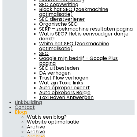
SEO copywriting
Black hat SEO (zoekmachine
optimalisatie)
SEO dienstverlener
Organische SEO
SERP – zoekmachine resultaten pagina
Wat is SEO? Het is eenvoudiger dan je
denkt!
White hat SEO (zoekmachine
optimalisatie)
SEO
Google mijn bedrijf – Google Plus
pagina
SEO uitbesteden
DA verhogen
Trust Flow verhogen
Wat zijn Toxic links
Auto opkoper expert
Auto opkopers Belgie
Taxi Haven Antwerpen
Linkbuilding
Contact
Blogs
Wat is een blog?
Website optimalisatie
Archive
Archive
Archive