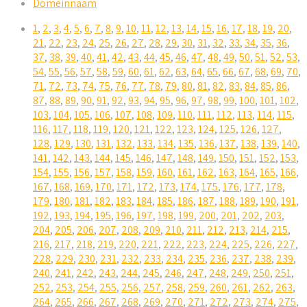
Domeinnaam
1
,
2
,
3
,
4
,
5
,
6
,
7
,
8
,
9
,
10
,
11
,
12
,
13
,
14
,
15
,
16
,
17
,
18
,
19
,
20
,
21
,
22
,
23
,
24
,
25
,
26
,
27
,
28
,
29
,
30
,
31
,
32
,
33
,
34
,
35
,
36
,
37
,
38
,
39
,
40
,
41
,
42
,
43
,
44
,
45
,
46
,
47
,
48
,
49
,
50
,
51
,
52
,
53
,
54
,
55
,
56
,
57
,
58
,
59
,
60
,
61
,
62
,
63
,
64
,
65
,
66
,
67
,
68
,
69
,
70
,
71
,
72
,
73
,
74
,
75
,
76
,
77
,
78
,
79
,
80
,
81
,
82
,
83
,
84
,
85
,
86
,
87
,
88
,
89
,
90
,
91
,
92
,
93
,
94
,
95
,
96
,
97
,
98
,
99
,
100
,
101
,
102
,
103
,
104
,
105
,
106
,
107
,
108
,
109
,
110
,
111
,
112
,
113
,
114
,
115
,
116
,
117
,
118
,
119
,
120
,
121
,
122
,
123
,
124
,
125
,
126
,
127
,
128
,
129
,
130
,
131
,
132
,
133
,
134
,
135
,
136
,
137
,
138
,
139
,
140
,
141
,
142
,
143
,
144
,
145
,
146
,
147
,
148
,
149
,
150
,
151
,
152
,
153
,
154
,
155
,
156
,
157
,
158
,
159
,
160
,
161
,
162
,
163
,
164
,
165
,
166
,
167
,
168
,
169
,
170
,
171
,
172
,
173
,
174
,
175
,
176
,
177
,
178
,
179
,
180
,
181
,
182
,
183
,
184
,
185
,
186
,
187
,
188
,
189
,
190
,
191
,
192
,
193
,
194
,
195
,
196
,
197
,
198
,
199
,
200
,
201
,
202
,
203
,
204
,
205
,
206
,
207
,
208
,
209
,
210
,
211
,
212
,
213
,
214
,
215
,
216
,
217
,
218
,
219
,
220
,
221
,
222
,
223
,
224
,
225
,
226
,
227
,
228
,
229
,
230
,
231
,
232
,
233
,
234
,
235
,
236
,
237
,
238
,
239
,
240
,
241
,
242
,
243
,
244
,
245
,
246
,
247
,
248
,
249
,
250
,
251
,
252
,
253
,
254
,
255
,
256
,
257
,
258
,
259
,
260
,
261
,
262
,
263
,
264
,
265
,
266
,
267
,
268
,
269
,
270
,
271
,
272
,
273
,
274
,
275
,