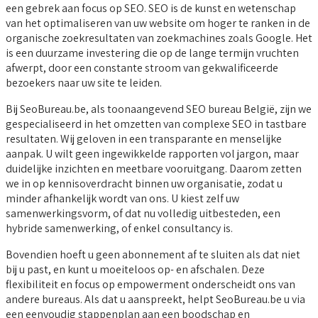
een gebrek aan focus op SEO. SEO is de kunst en wetenschap
van het optimaliseren van uw website om hoger te ranken in de
organische zoekresultaten van zoekmachines zoals Google. Het
is een duurzame investering die op de lange termijn vruchten
afwerpt, door een constante stroom van gekwalificeerde
bezoekers naar uw site te leiden.
Bij SeoBureau.be, als toonaangevend SEO bureau België, zijn we
gespecialiseerd in het omzetten van complexe SEO in tastbare
resultaten. Wij geloven in een transparante en menselijke
aanpak. U wilt geen ingewikkelde rapporten vol jargon, maar
duidelijke inzichten en meetbare vooruitgang. Daarom zetten
we in op kennisoverdracht binnen uw organisatie, zodat u
minder afhankelijk wordt van ons. U kiest zelf uw
samenwerkingsvorm, of dat nu volledig uitbesteden, een
hybride samenwerking, of enkel consultancy is.
Bovendien hoeft u geen abonnement af te sluiten als dat niet
bij u past, en kunt u moeiteloos op- en afschalen. Deze
flexibiliteit en focus op empowerment onderscheidt ons van
andere bureaus. Als dat u aanspreekt, helpt SeoBureau.be u via
een eenvoudig stappenplan aan een boodschap en