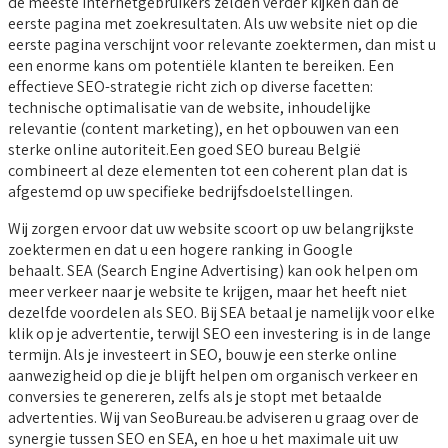
de meeste internetgebruikers zelden verder kijken dan de
eerste pagina met zoekresultaten. Als uw website niet op die
eerste pagina verschijnt voor relevante zoektermen, dan mist u
een enorme kans om potentiële klanten te bereiken. Een
effectieve SEO-strategie richt zich op diverse facetten:
technische optimalisatie van de website, inhoudelijke
relevantie (content marketing), en het opbouwen van een
sterke online autoriteit.Een goed SEO bureau België
combineert al deze elementen tot een coherent plan dat is
afgestemd op uw specifieke bedrijfsdoelstellingen.
Wij zorgen ervoor dat uw website scoort op uw belangrijkste
zoektermen en dat u een hogere ranking in Google
behaalt. SEA (Search Engine Advertising) kan ook helpen om
meer verkeer naar je website te krijgen, maar het heeft niet
dezelfde voordelen als SEO. Bij SEA betaal je namelijk voor elke
klik op je advertentie, terwijl SEO een investering is in de lange
termijn. Als je investeert in SEO, bouw je een sterke online
aanwezigheid op die je blijft helpen om organisch verkeer en
conversies te genereren, zelfs als je stopt met betaalde
advertenties. Wij van SeoBureau.be adviseren u graag over de
synergie tussen SEO en SEA, en hoe u het maximale uit uw