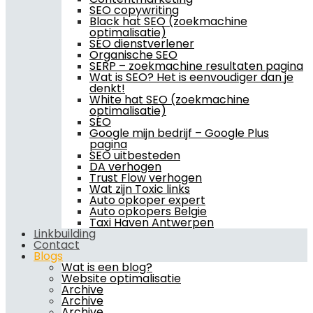
SEO copywriting
Black hat SEO (zoekmachine
optimalisatie)
SEO dienstverlener
Organische SEO
SERP – zoekmachine resultaten pagina
Wat is SEO? Het is eenvoudiger dan je
denkt!
White hat SEO (zoekmachine
optimalisatie)
SEO
Google mijn bedrijf – Google Plus
pagina
SEO uitbesteden
DA verhogen
Trust Flow verhogen
Wat zijn Toxic links
Auto opkoper expert
Auto opkopers Belgie
Taxi Haven Antwerpen
Linkbuilding
Contact
Blogs
Wat is een blog?
Website optimalisatie
Archive
Archive
Archive