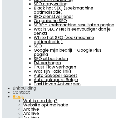
SEO copywriting
Black hat SEO (zoekmachine
optimalisatie)
SEO dienstverlener
Organische SEO
SERP – zoekmachine resultaten pagina
Wat is SEO? Het is eenvoudiger dan je
denkt!
White hat SEO (zoekmachine
optimalisatie)
SEO
Google mijn bedrijf – Google Plus
pagina
SEO uitbesteden
DA verhogen
Trust Flow verhogen
Wat zijn Toxic links
Auto opkoper expert
Auto opkopers Belgie
Taxi Haven Antwerpen
Linkbuilding
Contact
Blogs
Wat is een blog?
Website optimalisatie
Archive
Archive
Archive