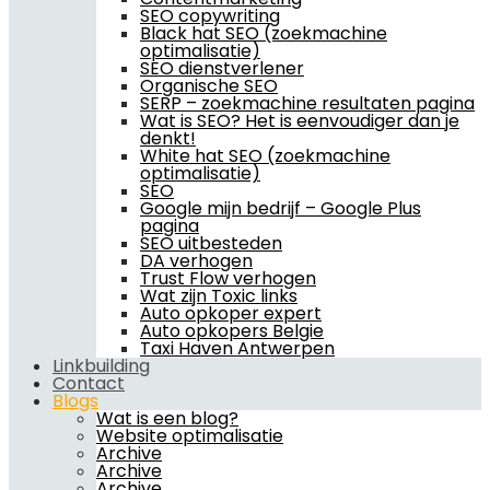
SEO copywriting
Black hat SEO (zoekmachine
optimalisatie)
SEO dienstverlener
Organische SEO
SERP – zoekmachine resultaten pagina
Wat is SEO? Het is eenvoudiger dan je
denkt!
White hat SEO (zoekmachine
optimalisatie)
SEO
Google mijn bedrijf – Google Plus
pagina
SEO uitbesteden
DA verhogen
Trust Flow verhogen
Wat zijn Toxic links
Auto opkoper expert
Auto opkopers Belgie
Taxi Haven Antwerpen
Linkbuilding
Contact
Blogs
Wat is een blog?
Website optimalisatie
Archive
Archive
Archive