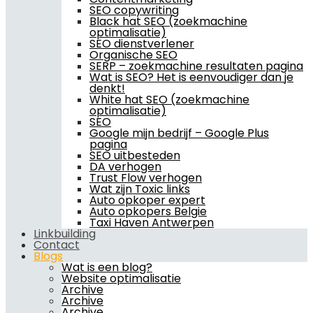
SEO copywriting
Black hat SEO (zoekmachine
optimalisatie)
SEO dienstverlener
Organische SEO
SERP – zoekmachine resultaten pagina
Wat is SEO? Het is eenvoudiger dan je
denkt!
White hat SEO (zoekmachine
optimalisatie)
SEO
Google mijn bedrijf – Google Plus
pagina
SEO uitbesteden
DA verhogen
Trust Flow verhogen
Wat zijn Toxic links
Auto opkoper expert
Auto opkopers Belgie
Taxi Haven Antwerpen
Linkbuilding
Contact
Blogs
Wat is een blog?
Website optimalisatie
Archive
Archive
Archive