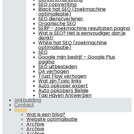
SEO copywriting
Black hat SEO (zoekmachine
optimalisatie)
SEO dienstverlener
Organische SEO
SERP – zoekmachine resultaten pagina
Wat is SEO? Het is eenvoudiger dan je
denkt!
White hat SEO (zoekmachine
optimalisatie)
SEO
Google mijn bedrijf – Google Plus
pagina
SEO uitbesteden
DA verhogen
Trust Flow verhogen
Wat zijn Toxic links
Auto opkoper expert
Auto opkopers Belgie
Taxi Haven Antwerpen
Linkbuilding
Contact
Blogs
Wat is een blog?
Website optimalisatie
Archive
Archive
Archive