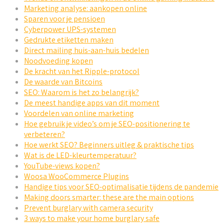
Marketing analyse: aankopen online
Sparen voor je pensioen
Cyberpower UPS-systemen
Gedrukte etiketten maken
Direct mailing huis-aan-huis bedelen
Noodvoeding kopen
De kracht van het Ripple-protocol
De waarde van Bitcoins
SEO: Waarom is het zo belangrijk?
De meest handige apps van dit moment
Voordelen van online marketing
Hoe gebruik je video’s om je SEO-positionering te
verbeteren?
Hoe werkt SEO? Beginners uitleg & praktische tips
Wat is de LED-kleurtemperatuur?
YouTube-views kopen?
Woosa WooCommerce Plugins
Handige tips voor SEO-optimalisatie tijdens de pandemie
Making doors smarter: these are the main options
Prevent burglary with camera security
3 ways to make your home burglary safe