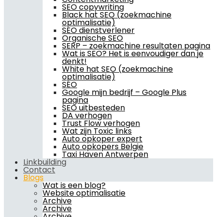
SEO copywriting
Black hat SEO (zoekmachine
optimalisatie)
SEO dienstverlener
Organische SEO
SERP – zoekmachine resultaten pagina
Wat is SEO? Het is eenvoudiger dan je
denkt!
White hat SEO (zoekmachine
optimalisatie)
SEO
Google mijn bedrijf – Google Plus
pagina
SEO uitbesteden
DA verhogen
Trust Flow verhogen
Wat zijn Toxic links
Auto opkoper expert
Auto opkopers Belgie
Taxi Haven Antwerpen
Linkbuilding
Contact
Blogs
Wat is een blog?
Website optimalisatie
Archive
Archive
Archive