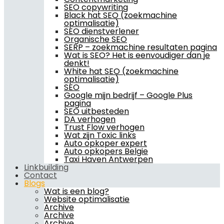
SEO copywriting
Black hat SEO (zoekmachine
optimalisatie)
SEO dienstverlener
Organische SEO
SERP – zoekmachine resultaten pagina
Wat is SEO? Het is eenvoudiger dan je
denkt!
White hat SEO (zoekmachine
optimalisatie)
SEO
Google mijn bedrijf – Google Plus
pagina
SEO uitbesteden
DA verhogen
Trust Flow verhogen
Wat zijn Toxic links
Auto opkoper expert
Auto opkopers Belgie
Taxi Haven Antwerpen
Linkbuilding
Contact
Blogs
Wat is een blog?
Website optimalisatie
Archive
Archive
Archive