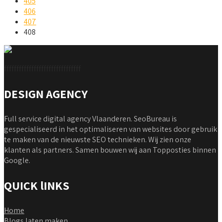
405
406
407
408
fffffffffffffffffffffffffffffff
DESIGN AGENCY
Full service digital agency Vlaanderen. SeoBureau is
gespecialiseerd in het optimaliseren van websites door gebruik
te maken van de nieuwste SEO technieken. Wij zien onze
klanten als partners. Samen bouwen wij aan Topposties binnen
Google.
QUICK lINKS
Home
Blogs laten maken