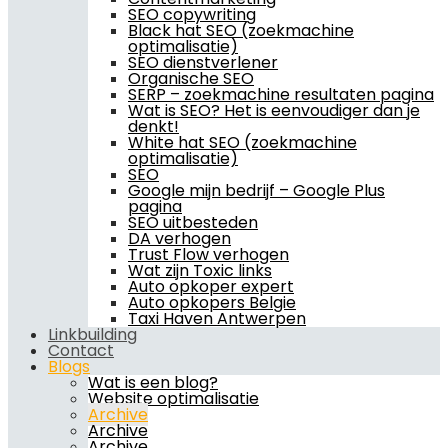
SEO copywriting
Black hat SEO (zoekmachine
optimalisatie)
SEO dienstverlener
Organische SEO
SERP – zoekmachine resultaten pagina
Wat is SEO? Het is eenvoudiger dan je
denkt!
White hat SEO (zoekmachine
optimalisatie)
SEO
Google mijn bedrijf – Google Plus
pagina
SEO uitbesteden
DA verhogen
Trust Flow verhogen
Wat zijn Toxic links
Auto opkoper expert
Auto opkopers Belgie
Taxi Haven Antwerpen
Linkbuilding
Contact
Blogs
Wat is een blog?
Website optimalisatie
Archive
Archive
Archive