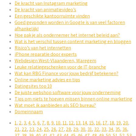
De kracht van Instagram marketing
De kracht van animatievideo’s
Een geschikte kantoorruimte vinden
Goed gevonden worden in Google is van veel factoren
afhankelijk!
Hoe pak je als ondernemer het internet beleid aan?
Wat is het verschil tussen content marketing en bloggen
Risico’s van het internetten
iPhone reparatie door experts
Webdesign West-Vlaanderen, Waregem
Leuke relatiegeschenken voor de IT-branche
Wat kan RBG Finance voor jouw bedrijf betekenen?
Online marketing advies en tips
Datingsites top 10
De juiste webshop software voor jouw onderneming
Tips om niets te hoeven missen binnen online marketing
Wat moet ik aanbieden als SEO bureau?
Domeinnaam
1
,
2
,
3
,
4
,
5
,
6
,
7
,
8
,
9
,
10
,
11
,
12
,
13
,
14
,
15
,
16
,
17
,
18
,
19
,
20
,
21
,
22
,
23
,
24
,
25
,
26
,
27
,
28
,
29
,
30
,
31
,
32
,
33
,
34
,
35
,
36
,
37
,
38
,
39
,
40
,
41
,
42
,
43
,
44
,
45
,
46
,
47
,
48
,
49
,
50
,
51
,
52
,
53
,