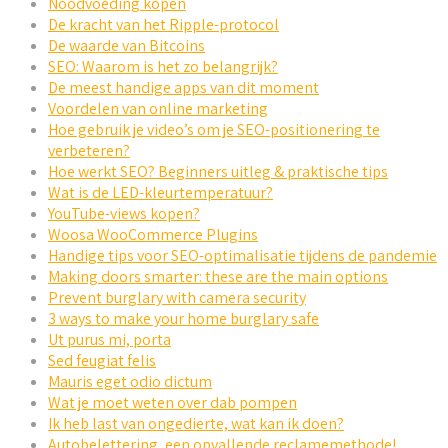
Noodvoeding kopen
De kracht van het Ripple-protocol
De waarde van Bitcoins
SEO: Waarom is het zo belangrijk?
De meest handige apps van dit moment
Voordelen van online marketing
Hoe gebruik je video’s om je SEO-positionering te
verbeteren?
Hoe werkt SEO? Beginners uitleg & praktische tips
Wat is de LED-kleurtemperatuur?
YouTube-views kopen?
Woosa WooCommerce Plugins
Handige tips voor SEO-optimalisatie tijdens de pandemie
Making doors smarter: these are the main options
Prevent burglary with camera security
3 ways to make your home burglary safe
Ut purus mi, porta
Sed feugiat felis
Mauris eget odio dictum
Wat je moet weten over dab pompen
Ik heb last van ongedierte, wat kan ik doen?
Autobelettering, een opvallende reclamemethode!