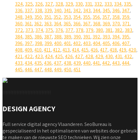
324
,
325
,
326
,
327
,
328
,
329
,
330
,
331
,
332
,
333
,
334
,
335
,
336
,
337
,
338
,
339
,
340
,
341
,
342
,
343
,
344
,
345
,
346
,
347
,
348
,
349
,
350
,
351
,
352
,
353
,
354
,
355
,
356
,
357
,
358
,
359
,
360
,
361
,
362
,
363
,
364
,
365
,
366
,
367
,
368
,
369
,
370
,
371
,
372
,
373
,
374
,
375
,
376
,
377
,
378
,
379
,
380
,
381
,
382
,
383
,
384
,
385
,
386
,
387
,
388
,
389
,
390
,
391
,
392
,
393
,
394
,
395
,
396
,
397
,
398
,
399
,
400
,
401
,
402
,
403
,
404
,
405
,
406
,
407
,
408
,
409
,
410
,
411
,
412
,
413
,
414
,
415
,
416
,
417
,
418
,
419
,
420
,
421
,
422
,
423
,
424
,
425
,
426
,
427
,
428
,
429
,
430
,
431
,
432
,
433
,
434
,
435
,
436
,
437
,
438
,
439
,
440
,
441
,
442
,
443
,
444
,
445
,
446
,
447
,
448
,
449
,
450
,
451
fffffffffffffffffffffffffffffff
DESIGN AGENCY
Full service digital agency Vlaanderen. SeoBureau is
gespecialiseerd in het optimaliseren van websites door gebruik
te maken van de nieuwste SEO technieken. Wij zien onze