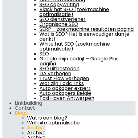
SEO copywriting
Black hat SEO (zoekmachine
optimalisatie)
SEO dienstverlener
Organische SEO
SERP – zoekmachine resultaten pagina
Wat is SEO? Het is eenvoudiger dan je
denkt!
White hat SEO (zoekmachine
optimalisatie)
SEO
Google mijn bedrijf – Google Plus
pagina
SEO uitbesteden
DA verhogen
Trust Flow verhogen
Wat zijn Toxic links
Auto opkoper expert
Auto opkopers Belgie
Taxi Haven Antwerpen
Linkbuilding
Contact
Blogs
Wat is een blog?
Website optimalisatie
Archive
Archive
Archive