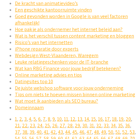
De kracht van animatievideo’s
Een geschikte kantoorruimte vinden
Goed gevonden worden in Google is van veel factoren
afhankelijk!
Hoe pak je als ondernemer het internet beleid aan?
Wat is het verschil tussen content marketing en bloggen
Risico’s van het internetten
iPhone reparatie door experts
Webdesign West-Vlaanderen, Waregem
Leuke relatiegeschenken voor de IT-branche
Wat kan RBG Finance voor jouw bedrijf betekenen?
Online marketing advies en tips
Datingsites top 10
De juiste webshop software voor jouw onderneming
Tips om niets te hoeven missen binnen online marketing
Wat moet ik aanbieden als SEO bureau?
Domeinnaam
1
,
2
,
3
,
4
,
5
,
6
,
7
,
8
,
9
,
10
,
11
,
12
,
13
,
14
,
15
,
16
,
17
,
18
,
19
,
20
,
21
,
22
,
23
,
24
,
25
,
26
,
27
,
28
,
29
,
30
,
31
,
32
,
33
,
34
,
35
,
36
,
37
,
38
,
39
,
40
,
41
,
42
,
43
,
44
,
45
,
46
,
47
,
48
,
49
,
50
,
51
,
52
,
53
,
54
,
55
,
56
,
57
,
58
,
59
,
60
,
61
,
62
,
63
,
64
,
65
,
66
,
67
,
68
,
69
,
70
,