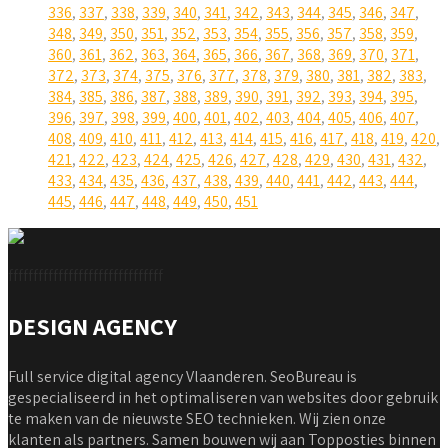
336
,
337
,
338
,
339
,
340
,
341
,
342
,
343
,
344
,
345
,
346
,
347
,
348
,
349
,
350
,
351
,
352
,
353
,
354
,
355
,
356
,
357
,
358
,
359
,
360
,
361
,
362
,
363
,
364
,
365
,
366
,
367
,
368
,
369
,
370
,
371
,
372
,
373
,
374
,
375
,
376
,
377
,
378
,
379
,
380
,
381
,
382
,
383
,
384
,
385
,
386
,
387
,
388
,
389
,
390
,
391
,
392
,
393
,
394
,
395
,
396
,
397
,
398
,
399
,
400
,
401
,
402
,
403
,
404
,
405
,
406
,
407
,
408
,
409
,
410
,
411
,
412
,
413
,
414
,
415
,
416
,
417
,
418
,
419
,
420
,
421
,
422
,
423
,
424
,
425
,
426
,
427
,
428
,
429
,
430
,
431
,
432
,
433
,
434
,
435
,
436
,
437
,
438
,
439
,
440
,
441
,
442
,
443
,
444
,
445
,
446
,
447
,
448
,
449
,
450
,
451
fffffffffffffffffffffffffffffff
DESIGN AGENCY
Full service digital agency Vlaanderen. SeoBureau is
gespecialiseerd in het optimaliseren van websites door gebruik
te maken van de nieuwste SEO technieken. Wij zien onze
klanten als partners. Samen bouwen wij aan Topposties binnen