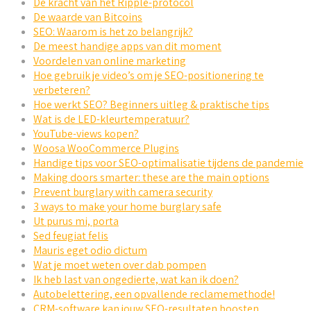
De kracht van het Ripple-protocol
De waarde van Bitcoins
SEO: Waarom is het zo belangrijk?
De meest handige apps van dit moment
Voordelen van online marketing
Hoe gebruik je video’s om je SEO-positionering te
verbeteren?
Hoe werkt SEO? Beginners uitleg & praktische tips
Wat is de LED-kleurtemperatuur?
YouTube-views kopen?
Woosa WooCommerce Plugins
Handige tips voor SEO-optimalisatie tijdens de pandemie
Making doors smarter: these are the main options
Prevent burglary with camera security
3 ways to make your home burglary safe
Ut purus mi, porta
Sed feugiat felis
Mauris eget odio dictum
Wat je moet weten over dab pompen
Ik heb last van ongedierte, wat kan ik doen?
Autobelettering, een opvallende reclamemethode!
CRM-software kan jouw SEO-resultaten boosten