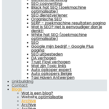
SEO copywriting
Black hat SEO (zoekmachine
optimalisatie)
SEO dienstverlener
Organische SEO
SERP – zoekmachine resultaten pagina
Wat is SEO? Het is eenvoudiger dan je
denkt!
White hat SEO (zoekmachine
optimalisatie)
SEO
Google mijn bedrijf – Google Plus
pagina
SEO uitbesteden
DA verhogen
Trust Flow verhogen
Wat zijn Toxic links
Auto opkoper expert
Auto opkopers Belgie
Taxi Haven Antwerpen
Linkbuilding
Contact
Blogs
Wat is een blog?
Website optimalisatie
Archive
Archive
Archive