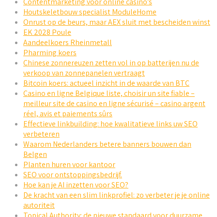
Contentmarketing voor online casino’s
Houtskeletbouw specialist ModuleHome
Onrust op de beurs, maar AEX sluit met bescheiden winst
EK 2028 Poule
Aandeelkoers Rheinmetall
Pharming koers
Chinese zonnereuzen zetten vol in op batterijen nu de
verkoop van zonnepanelen vertraagt
Bitcoin koers: actueel inzicht in de waarde van BTC
Casino en ligne Belgique liste, choisir un site fiable –
meilleur site de casino en ligne sécurisé – casino argent
réel, avis et paiements sûrs
Effectieve linkbuilding: hoe kwalitatieve links uw SEO
verbeteren
Waarom Nederlanders betere banners bouwen dan
Belgen
Planten huren voor kantoor
SEO voor ontstoppingsbedrijf.
Hoe kan je AI inzetten voor SEO?
De kracht van een slim linkprofiel: zo verbeter je je online
autoriteit
Topical Authority: de nieuwe standaard voor duurzame