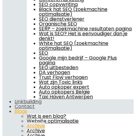
SEO copywriting
Black hat SEO (zoekmachine
optimalisatie)
SEO dienstverlener
Organische SEO
SERP – zoekmachine resultaten pagina
Wat is SEO? Het is eenvoudiger dan je
denkt!
White hat SEO (zoekmachine
optimalisatie)
SEO
Google mijn bedrijf – Google Plus
pagina
SEO uitbesteden
DA verhogen
Trust Flow verhogen
Wat zijn Toxic links
Auto opkoper expert
Auto opkopers Belgie
Taxi Haven Antwerpen
Linkbuilding
Contact
Blogs
Wat is een blog?
Website optimalisatie
Archive
Archive
Archive