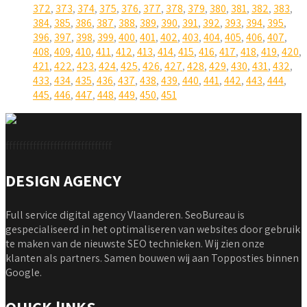
372
,
373
,
374
,
375
,
376
,
377
,
378
,
379
,
380
,
381
,
382
,
383
,
384
,
385
,
386
,
387
,
388
,
389
,
390
,
391
,
392
,
393
,
394
,
395
,
396
,
397
,
398
,
399
,
400
,
401
,
402
,
403
,
404
,
405
,
406
,
407
,
408
,
409
,
410
,
411
,
412
,
413
,
414
,
415
,
416
,
417
,
418
,
419
,
420
,
421
,
422
,
423
,
424
,
425
,
426
,
427
,
428
,
429
,
430
,
431
,
432
,
433
,
434
,
435
,
436
,
437
,
438
,
439
,
440
,
441
,
442
,
443
,
444
,
445
,
446
,
447
,
448
,
449
,
450
,
451
fffffffffffffffffffffffffffffff
DESIGN AGENCY
Full service digital agency Vlaanderen. SeoBureau is
gespecialiseerd in het optimaliseren van websites door gebruik
te maken van de nieuwste SEO technieken. Wij zien onze
klanten als partners. Samen bouwen wij aan Topposties binnen
Google.
QUICK lINKS