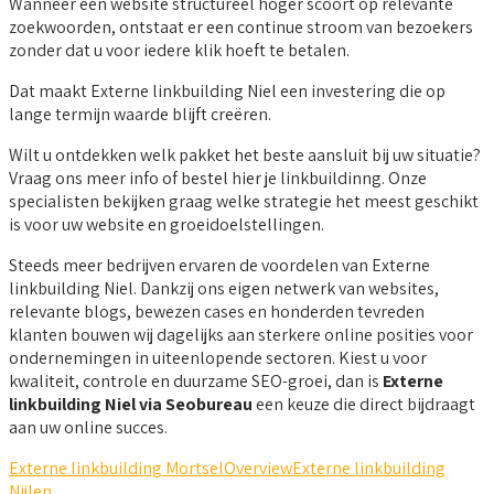
Wanneer een website structureel hoger scoort op relevante
zoekwoorden, ontstaat er een continue stroom van bezoekers
zonder dat u voor iedere klik hoeft te betalen.
Dat maakt Externe linkbuilding Niel een investering die op
lange termijn waarde blijft creëren.
Wilt u ontdekken welk pakket het beste aansluit bij uw situatie?
Vraag ons meer info of bestel hier je linkbuildinng. Onze
specialisten bekijken graag welke strategie het meest geschikt
is voor uw website en groeidoelstellingen.
Steeds meer bedrijven ervaren de voordelen van Externe
linkbuilding Niel. Dankzij ons eigen netwerk van websites,
relevante blogs, bewezen cases en honderden tevreden
klanten bouwen wij dagelijks aan sterkere online posities voor
ondernemingen in uiteenlopende sectoren. Kiest u voor
kwaliteit, controle en duurzame SEO-groei, dan is
Externe
linkbuilding Niel via Seobureau
een keuze die direct bijdraagt
aan uw online succes.
Externe linkbuilding Mortsel
Overview
Externe linkbuilding
Nijlen