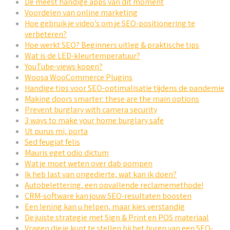
De meest handige apps van dit moment
Voordelen van online marketing
Hoe gebruik je video’s om je SEO-positionering te
verbeteren?
Hoe werkt SEO? Beginners uitleg & praktische tips
Wat is de LED-kleurtemperatuur?
YouTube-views kopen?
Woosa WooCommerce Plugins
Handige tips voor SEO-optimalisatie tijdens de pandemie
Making doors smarter: these are the main options
Prevent burglary with camera security
3 ways to make your home burglary safe
Ut purus mi, porta
Sed feugiat felis
Mauris eget odio dictum
Wat je moet weten over dab pompen
Ik heb last van ongedierte, wat kan ik doen?
Autobelettering, een opvallende reclamemethode!
CRM-software kan jouw SEO-resultaten boosten
Een lening kan u helpen, maar kies verstandig
De juiste strategie met Sign & Print en POS materiaal
Vragen die je kunt te stellen bij het huren van een SEO-