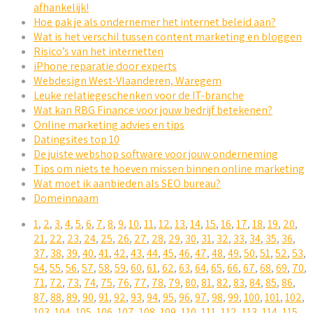
afhankelijk!
Hoe pak je als ondernemer het internet beleid aan?
Wat is het verschil tussen content marketing en bloggen
Risico’s van het internetten
iPhone reparatie door experts
Webdesign West-Vlaanderen, Waregem
Leuke relatiegeschenken voor de IT-branche
Wat kan RBG Finance voor jouw bedrijf betekenen?
Online marketing advies en tips
Datingsites top 10
De juiste webshop software voor jouw onderneming
Tips om niets te hoeven missen binnen online marketing
Wat moet ik aanbieden als SEO bureau?
Domeinnaam
1
,
2
,
3
,
4
,
5
,
6
,
7
,
8
,
9
,
10
,
11
,
12
,
13
,
14
,
15
,
16
,
17
,
18
,
19
,
20
,
21
,
22
,
23
,
24
,
25
,
26
,
27
,
28
,
29
,
30
,
31
,
32
,
33
,
34
,
35
,
36
,
37
,
38
,
39
,
40
,
41
,
42
,
43
,
44
,
45
,
46
,
47
,
48
,
49
,
50
,
51
,
52
,
53
,
54
,
55
,
56
,
57
,
58
,
59
,
60
,
61
,
62
,
63
,
64
,
65
,
66
,
67
,
68
,
69
,
70
,
71
,
72
,
73
,
74
,
75
,
76
,
77
,
78
,
79
,
80
,
81
,
82
,
83
,
84
,
85
,
86
,
87
,
88
,
89
,
90
,
91
,
92
,
93
,
94
,
95
,
96
,
97
,
98
,
99
,
100
,
101
,
102
,
103
,
104
,
105
,
106
,
107
,
108
,
109
,
110
,
111
,
112
,
113
,
114
,
115
,