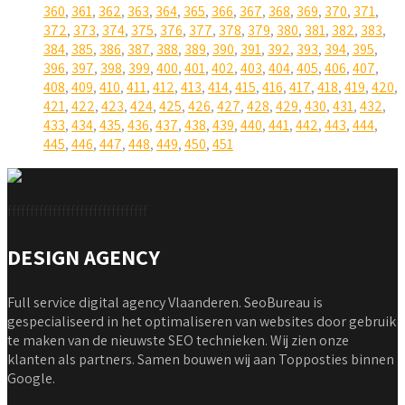
360
,
361
,
362
,
363
,
364
,
365
,
366
,
367
,
368
,
369
,
370
,
371
,
372
,
373
,
374
,
375
,
376
,
377
,
378
,
379
,
380
,
381
,
382
,
383
,
384
,
385
,
386
,
387
,
388
,
389
,
390
,
391
,
392
,
393
,
394
,
395
,
396
,
397
,
398
,
399
,
400
,
401
,
402
,
403
,
404
,
405
,
406
,
407
,
408
,
409
,
410
,
411
,
412
,
413
,
414
,
415
,
416
,
417
,
418
,
419
,
420
,
421
,
422
,
423
,
424
,
425
,
426
,
427
,
428
,
429
,
430
,
431
,
432
,
433
,
434
,
435
,
436
,
437
,
438
,
439
,
440
,
441
,
442
,
443
,
444
,
445
,
446
,
447
,
448
,
449
,
450
,
451
fffffffffffffffffffffffffffffff
DESIGN AGENCY
Full service digital agency Vlaanderen. SeoBureau is
gespecialiseerd in het optimaliseren van websites door gebruik
te maken van de nieuwste SEO technieken. Wij zien onze
klanten als partners. Samen bouwen wij aan Topposties binnen
Google.