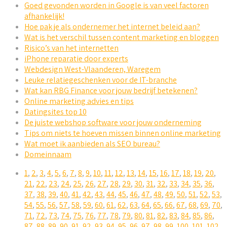
Goed gevonden worden in Google is van veel factoren
afhankelijk!
Hoe pak je als ondernemer het internet beleid aan?
Wat is het verschil tussen content marketing en bloggen
Risico’s van het internetten
iPhone reparatie door experts
Webdesign West-Vlaanderen, Waregem
Leuke relatiegeschenken voor de IT-branche
Wat kan RBG Finance voor jouw bedrijf betekenen?
Online marketing advies en tips
Datingsites top 10
De juiste webshop software voor jouw onderneming
Tips om niets te hoeven missen binnen online marketing
Wat moet ik aanbieden als SEO bureau?
Domeinnaam
1
,
2
,
3
,
4
,
5
,
6
,
7
,
8
,
9
,
10
,
11
,
12
,
13
,
14
,
15
,
16
,
17
,
18
,
19
,
20
,
21
,
22
,
23
,
24
,
25
,
26
,
27
,
28
,
29
,
30
,
31
,
32
,
33
,
34
,
35
,
36
,
37
,
38
,
39
,
40
,
41
,
42
,
43
,
44
,
45
,
46
,
47
,
48
,
49
,
50
,
51
,
52
,
53
,
54
,
55
,
56
,
57
,
58
,
59
,
60
,
61
,
62
,
63
,
64
,
65
,
66
,
67
,
68
,
69
,
70
,
71
,
72
,
73
,
74
,
75
,
76
,
77
,
78
,
79
,
80
,
81
,
82
,
83
,
84
,
85
,
86
,
87
,
88
,
89
,
90
,
91
,
92
,
93
,
94
,
95
,
96
,
97
,
98
,
99
,
100
,
101
,
102
,