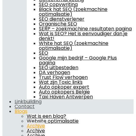
SEO copywriting
Black hat SEO (zoekmachine
optimalisatie)
SEO dienstverlener
Organische SEO
SERP – zoekmachine resultaten pagina
Wat is SEO? Het is eenvoudiger dan je
denkt!
White hat SEO (zoekmachine
optimalisatie)
SEO
Google mijn bedrijf – Google Plus
pagina
SEO uitbesteden
DA verhogen
Trust Flow verhogen
Wat zijn Toxic links
Auto opkoper expert
Auto opkopers Belgie
Taxi Haven Antwerpen
Linkbuilding
Contact
Blogs
Wat is een blog?
Website optimalisatie
Archive
Archive
Archive