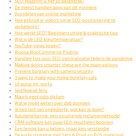
SEO: Waarom is het zo belangrijk?
De meest handige apps van dit moment
Voordelen van online marketing
Hoe gebruik je video’s om je SEO-positionering te
verbeteren?
Hoe werkt SEO? Beginners uitleg & praktische tips
Wat is de LED-kleurtemperatuur?
YouTube-views kopen?
Woosa WooCommerce Plugins
Handige tips voor SEO-optimalisatie tijdens de pandemie
Making doors smarter: these are the main options
Prevent burglary with camera security
3 ways to make your home burglary safe
Ut purus mi, porta
Sed feugiat felis
Mauris eget odio dictum
Wat je moet weten over dab pompen
Ik heb last van ongedierte, wat kan ik doen?
Autobelettering, een opvallende reclamemethode!
CRM-software kan jouw SEO-resultaten boosten
Een lening kan u helpen, maar kies verstandig
De juiste strategie met Sign & Print en POS materiaal