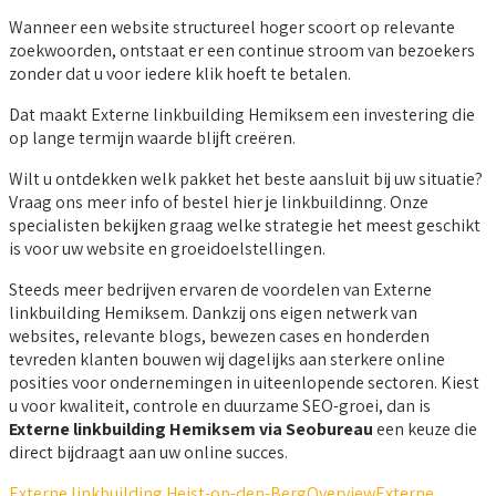
Wanneer een website structureel hoger scoort op relevante
zoekwoorden, ontstaat er een continue stroom van bezoekers
zonder dat u voor iedere klik hoeft te betalen.
Dat maakt Externe linkbuilding Hemiksem een investering die
op lange termijn waarde blijft creëren.
Wilt u ontdekken welk pakket het beste aansluit bij uw situatie?
Vraag ons meer info of bestel hier je linkbuildinng. Onze
specialisten bekijken graag welke strategie het meest geschikt
is voor uw website en groeidoelstellingen.
Steeds meer bedrijven ervaren de voordelen van Externe
linkbuilding Hemiksem. Dankzij ons eigen netwerk van
websites, relevante blogs, bewezen cases en honderden
tevreden klanten bouwen wij dagelijks aan sterkere online
posities voor ondernemingen in uiteenlopende sectoren. Kiest
u voor kwaliteit, controle en duurzame SEO-groei, dan is
Externe linkbuilding Hemiksem via Seobureau
een keuze die
direct bijdraagt aan uw online succes.
Externe linkbuilding Heist-op-den-Berg
Overview
Externe