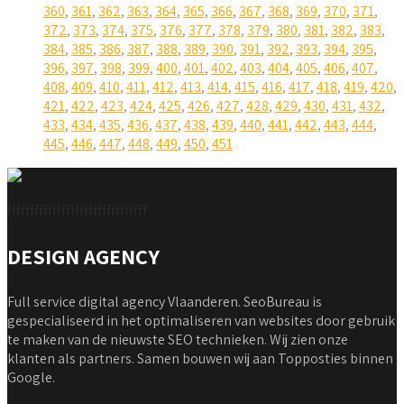
360
,
361
,
362
,
363
,
364
,
365
,
366
,
367
,
368
,
369
,
370
,
371
,
372
,
373
,
374
,
375
,
376
,
377
,
378
,
379
,
380
,
381
,
382
,
383
,
384
,
385
,
386
,
387
,
388
,
389
,
390
,
391
,
392
,
393
,
394
,
395
,
396
,
397
,
398
,
399
,
400
,
401
,
402
,
403
,
404
,
405
,
406
,
407
,
408
,
409
,
410
,
411
,
412
,
413
,
414
,
415
,
416
,
417
,
418
,
419
,
420
,
421
,
422
,
423
,
424
,
425
,
426
,
427
,
428
,
429
,
430
,
431
,
432
,
433
,
434
,
435
,
436
,
437
,
438
,
439
,
440
,
441
,
442
,
443
,
444
,
445
,
446
,
447
,
448
,
449
,
450
,
451
fffffffffffffffffffffffffffffff
DESIGN AGENCY
Full service digital agency Vlaanderen. SeoBureau is
gespecialiseerd in het optimaliseren van websites door gebruik
te maken van de nieuwste SEO technieken. Wij zien onze
klanten als partners. Samen bouwen wij aan Topposties binnen
Google.