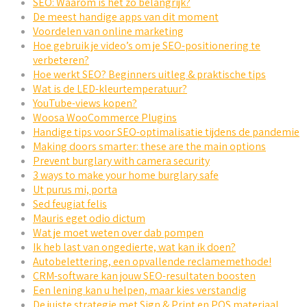
SEO: Waarom is het zo belangrijk?
De meest handige apps van dit moment
Voordelen van online marketing
Hoe gebruik je video’s om je SEO-positionering te
verbeteren?
Hoe werkt SEO? Beginners uitleg & praktische tips
Wat is de LED-kleurtemperatuur?
YouTube-views kopen?
Woosa WooCommerce Plugins
Handige tips voor SEO-optimalisatie tijdens de pandemie
Making doors smarter: these are the main options
Prevent burglary with camera security
3 ways to make your home burglary safe
Ut purus mi, porta
Sed feugiat felis
Mauris eget odio dictum
Wat je moet weten over dab pompen
Ik heb last van ongedierte, wat kan ik doen?
Autobelettering, een opvallende reclamemethode!
CRM-software kan jouw SEO-resultaten boosten
Een lening kan u helpen, maar kies verstandig
De juiste strategie met Sign & Print en POS materiaal