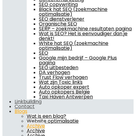
SEO copywriting
Black hat SEO (zoekmachine
optimalisatie)
SEO dienstverlener
Organische SEO
SERP – zoekmachine resultaten pagina
Wat is SEO? Het is eenvoudiger dan je
denkt!
White hat SEO (zoekmachine
optimalisatie)
SEO
Google mijn bedrijf – Google Plus
pagina
SEO uitbesteden
DA verhogen
Trust Flow verhogen
Wat zijn Toxic links
Auto opkoper expert
Auto opkopers Belgie
Taxi Haven Antwerpen
Linkbuilding
Contact
Blogs
Wat is een blog?
Website optimalisatie
Archive
Archive
Archive