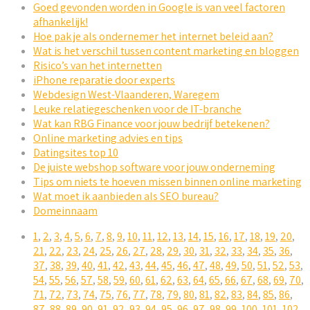
Goed gevonden worden in Google is van veel factoren
afhankelijk!
Hoe pak je als ondernemer het internet beleid aan?
Wat is het verschil tussen content marketing en bloggen
Risico’s van het internetten
iPhone reparatie door experts
Webdesign West-Vlaanderen, Waregem
Leuke relatiegeschenken voor de IT-branche
Wat kan RBG Finance voor jouw bedrijf betekenen?
Online marketing advies en tips
Datingsites top 10
De juiste webshop software voor jouw onderneming
Tips om niets te hoeven missen binnen online marketing
Wat moet ik aanbieden als SEO bureau?
Domeinnaam
1
,
2
,
3
,
4
,
5
,
6
,
7
,
8
,
9
,
10
,
11
,
12
,
13
,
14
,
15
,
16
,
17
,
18
,
19
,
20
,
21
,
22
,
23
,
24
,
25
,
26
,
27
,
28
,
29
,
30
,
31
,
32
,
33
,
34
,
35
,
36
,
37
,
38
,
39
,
40
,
41
,
42
,
43
,
44
,
45
,
46
,
47
,
48
,
49
,
50
,
51
,
52
,
53
,
54
,
55
,
56
,
57
,
58
,
59
,
60
,
61
,
62
,
63
,
64
,
65
,
66
,
67
,
68
,
69
,
70
,
71
,
72
,
73
,
74
,
75
,
76
,
77
,
78
,
79
,
80
,
81
,
82
,
83
,
84
,
85
,
86
,
87
,
88
,
89
,
90
,
91
,
92
,
93
,
94
,
95
,
96
,
97
,
98
,
99
,
100
,
101
,
102
,